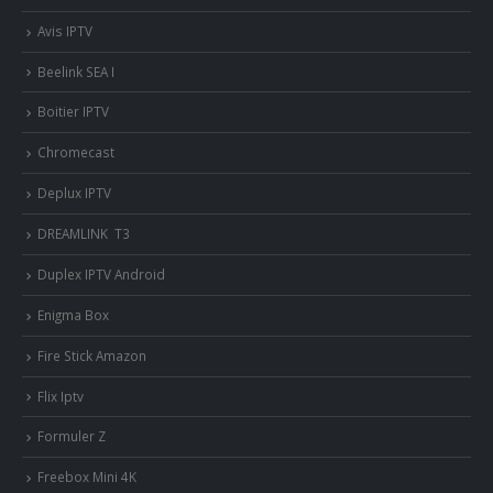
Avis IPTV
Beelink SEA I
Boitier IPTV
Chromecast
Deplux IPTV
DREAMLINK T3
Duplex IPTV Android
Enigma Box
Fire Stick Amazon
Flix Iptv
Formuler Z
Freebox Mini 4K