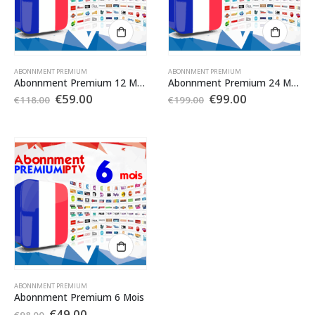
ABONNMENT PREMIUM
ABONNMENT PREMIUM
Abonnment Premium 12 Mois
Abonnment Premium 24 Mois
Le
Le
Le
Le
€
59.00
€
99.00
€
118.00
€
199.00
prix
prix
prix
prix
initial
actuel
initial
actuel
était :
est :
était :
est :
€118.00.
€59.00.
€199.00.
€99.00.
ABONNMENT PREMIUM
Abonnment Premium 6 Mois
Le
Le
€
49.00
€
98.00