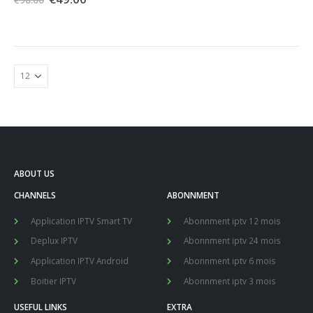
prix
prix
initial
actuel
était :
est :
€98.00.
€49.00.
ABOUT US
CHANNELS
ABONNMENT
Application IPTV Smart TV
Abonnment iptv 12 mois
Deplux IPTV
Abonnment iptv 24 mois
Application IPTV Android
Abonnment iptv 6 mois
Boitier IPTV
Abonnment iptv 3 mois
USEFUL LINKS
EXTRA