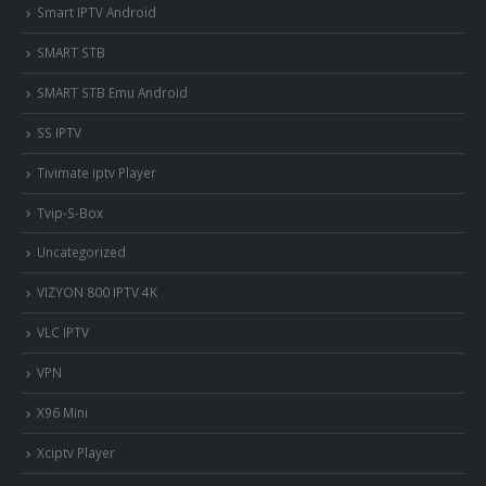
Smart IPTV Android
SMART STB
SMART STB Emu Android
SS IPTV
Tivimate iptv Player
Tvip-S-Box
Uncategorized
VIZYON 800 IPTV 4K
VLC IPTV
VPN
X96 Mini
Xciptv Player