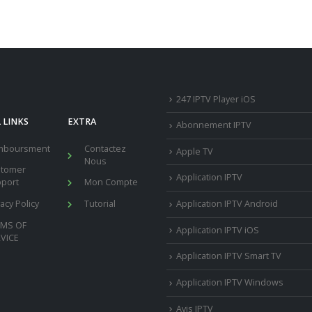
247 IPTV Player iOS
 LINKS
EXTRA
Abonnement IPTV
mboursment
Contactez
Apple TV
Nous
stomer
Application IPTV
port
Mon Compte
vacy Policy
Tutorial
Application IPTV Android
RMS OF
Application IPTV iOS
VICE
Application IPTV Smart TV
Application IPTV Windows
Avis IPTV