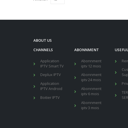
ABOUT US
CHANNELS
ABONNMENT
USEFUL
Application
Abonnment
Re
IPTV Smart TV
iptv 12 mois
Cu
Deplux IPTV
Abonnment
Sup
iptv 24 mois
Application
Pri
IPTV Android
Abonnment
TE
iptv 6 mois
Boitier IPTV
SER
Abonnment
iptv 3 mois