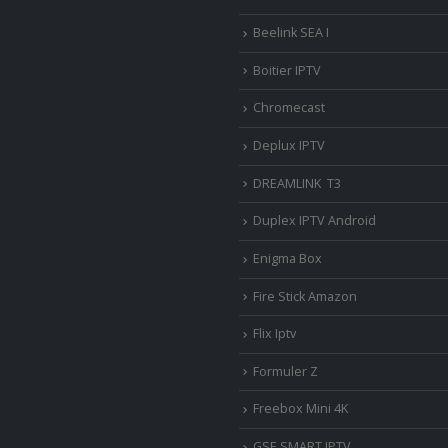
Beelink SEA I
Boitier IPTV
Chromecast
Deplux IPTV
DREAMLINK T3
Duplex IPTV Android
Enigma Box
Fire Stick Amazon
Flix Iptv
Formuler Z
Freebox Mini 4K
‎GSE SMART IPTV