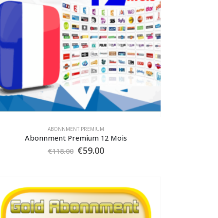
ABONNMENT PREMIUM
Abonnment Premium 12 Mois
Le
Le
€
59.00
€
118.00
prix
prix
initial
actuel
était :
est :
€118.00.
€59.00.