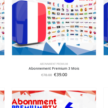
ABONNMENT PREMIUM
Abonnement Premium 3 Mois
Le
Le
€
39.00
€
78.00
prix
prix
initial
actuel
était :
est :
€78.00.
€39.00.