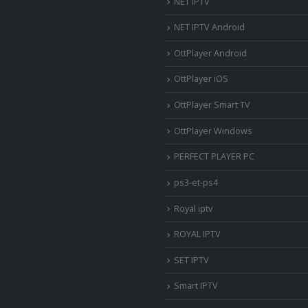
NET IPTV
NET IPTV Android
OttPlayer Android
OttPlayer iOS
OttPlayer Smart TV
OttPlayer Windows
PERFECT PLAYER PC
ps3-et-ps4
Royal iptv
ROYAL IPTV
SET IPTV
Smart IPTV