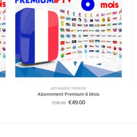
ABONNMENT PREMIUM
Abonnment Premium 6 Mois
Le
Le
€
49.00
€
98.00
prix
prix
initial
actuel
était :
est :
€98.00.
€49.00.