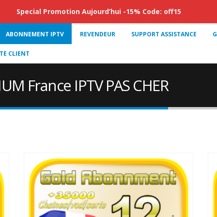
Special Promotion Aujourd’hui -15% Code: off15
ABONNEMENT IPTV
REVENDEUR
SUPPORT ASSISTANCE
G
E CLIENT
UM France IPTV PAS CHER