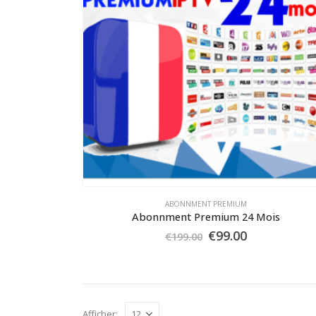
ABONNMENT PREMIUM
Abonnment Premium 24 Mois
Le
Le
€
99.00
€
199.00
prix
prix
initial
actuel
était :
est :
€199.00.
€99.00.
Afficher: