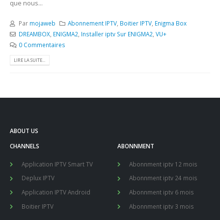
que nous...
Par
mojaweb
Abonnement IPTV
,
Boitier IPTV
,
Enigma Box
DREAMBOX
,
ENIGMA2
,
Installer iptv Sur ENIGMA2
,
VU+
0 Commentaires
LIRE LA SUITE...
ABOUT US
CHANNELS
ABONNMENT
Application IPTV Smart TV
Abonnment iptv 12 mois
Deplux IPTV
Abonnment iptv 24 mois
Application IPTV Android
Abonnment iptv 6 mois
Boitier IPTV
Abonnment iptv 3 mois