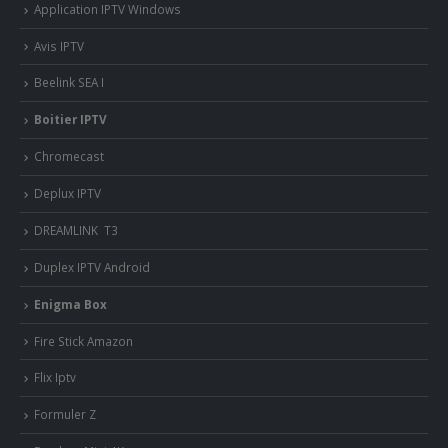
Application IPTV Windows
Avis IPTV
Beelink SEA I
Boitier IPTV
Chromecast
Deplux IPTV
DREAMLINK T3
Duplex IPTV Android
Enigma Box
Fire Stick Amazon
Flix Iptv
Formuler Z