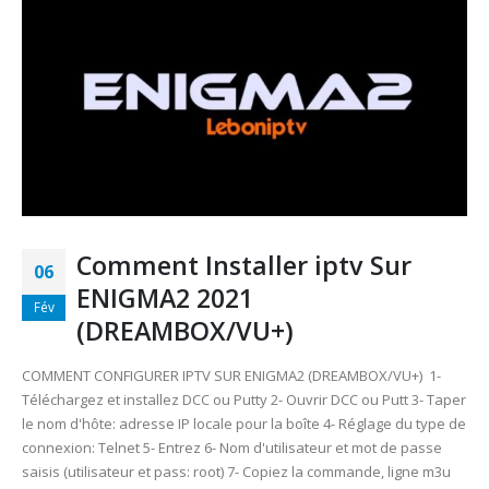
Comment Installer iptv Sur
06
ENIGMA2 2021
Fév
(DREAMBOX/VU+)
COMMENT CONFIGURER IPTV SUR ENIGMA2 (DREAMBOX/VU+) 1-
Téléchargez et installez DCC ou Putty 2- Ouvrir DCC ou Putt 3- Taper
le nom d'hôte: adresse IP locale pour la boîte 4- Réglage du type de
connexion: Telnet 5- Entrez 6- Nom d'utilisateur et mot de passe
saisis (utilisateur et pass: root) 7- Copiez la commande, ligne m3u