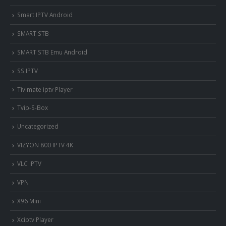
Smart IPTV Android
SMART STB
SMART STB Emu Android
SS IPTV
Tivimate iptv Player
Tvip-S-Box
Uncategorized
VIZYON 800 IPTV 4K
VLC IPTV
VPN
X96 Mini
Xciptv Player