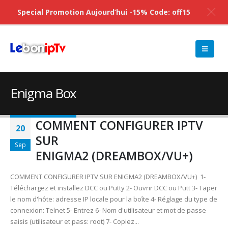
Special Promotion Aujourd’hui -15% Code: off15
Enigma Box
COMMENT CONFIGURER IPTV
20
SUR
Sep
ENIGMA2 (DREAMBOX/VU+)
COMMENT CONFIGURER IPTV SUR ENIGMA2 (DREAMBOX/VU+) 1-
Téléchargez et installez DCC ou Putty 2- Ouvrir DCC ou Putt 3- Taper
le nom d'hôte: adresse IP locale pour la boîte 4- Réglage du type de
connexion: Telnet 5- Entrez 6- Nom d'utilisateur et mot de passe
saisis (utilisateur et pass: root) 7- Copiez...