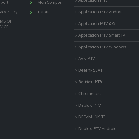
Application IPTV
port
Mon Compte
vacy Policy
Tutorial
Application IPTV Android
RMS OF
Application IPTV iOS
VICE
Application IPTV Smart TV
Application IPTV Windows
Avis IPTV
Beelink SEA I
Boitier IPTV
Chromecast
Deplux IPTV
DREAMLINK T3
Duplex IPTV Android