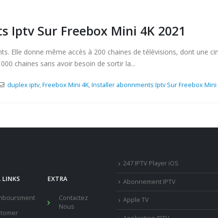
 Iptv Sur Freebox Mini 4K 2021
nts. Elle donne même accès à 200 chaines de télévisions, dont une ci
 000 chaines sans avoir besoin de sortir la...
duplex iptv
,
Freebox Mini 4K
,
Installer abonnments Iptv Sur Freebox Mini
247 IPTV Player iOS
 LINKS
EXTRA
Abonnement IPTV
mboursment
Contactez
Apple TV
Nous
stomer