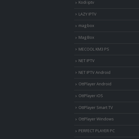
Kodi iptv
LAZY IPTV
mag box
Mag Box
MECOOL KM3 PS
NET IPTV
NET IPTV Android
OttPlayer Android
OttPlayer iOS
OttPlayer Smart TV
OttPlayer Windows
PERFECT PLAYER PC