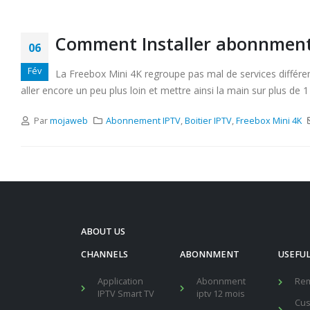
Comment Installer abonnments
06
Fév
La Freebox Mini 4K regroupe pas mal de services différe
aller encore un peu plus loin et mettre ainsi la main sur plus de 1
Par
mojaweb
Abonnement IPTV
,
Boitier IPTV
,
Freebox Mini 4K
ABOUT US
CHANNELS
ABONNMENT
USEFUL
Application
Abonnment
Re
IPTV Smart TV
iptv 12 mois
Cu