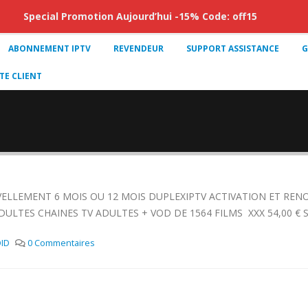
Special Promotion Aujourd’hui -15% Code: off15
ABONNEMENT IPTV
REVENDEUR
SUPPORT ASSISTANCE
G
E CLIENT
NOUVELLEMENT 6 MOIS OU 12 MOIS DUPLEXIPTV ACTIVATION ET
ES CHAINES TV ADULTES + VOD DE 1564 FILMS XXX 54,00 € 
ID
0 Commentaires