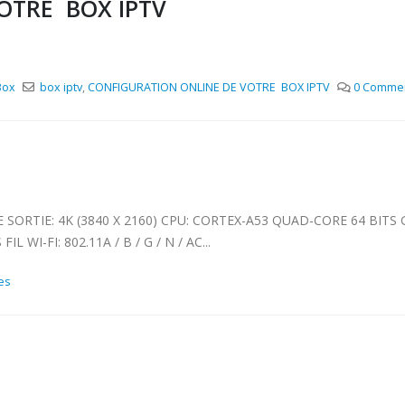
OTRE BOX IPTV
Box
box iptv
,
CONFIGURATION ONLINE DE VOTRE BOX IPTV
0 Commen
IE: 4K (3840 X 2160) CPU: CORTEX-A53 QUAD-CORE 64 BITS G
I-FI: 802.11A / B / G / N / AC...
es