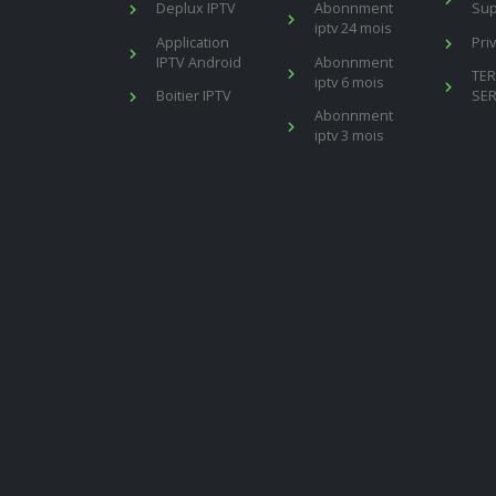
Deplux IPTV
Abonnment
Sup
iptv 24 mois
Application
Pri
IPTV Android
Abonnment
TE
iptv 6 mois
Boitier IPTV
SER
Abonnment
iptv 3 mois