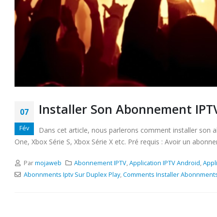
Installer Son Abonnement IPT
07
Fév
Dans cet article, nous parlerons comment installer son 
One, Xbox Série S, Xbox Série X etc. Pré requis : Avoir un abo
Par
mojaweb
Abonnement IPTV
,
Application IPTV Android
,
Appl
Abonnments Iptv Sur Duplex Play
,
Comments Installer Abonnments 