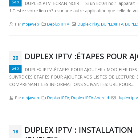
Sep
DUPLEXIPTV ECRAN NOIR Si un Ecran noir apparait c’est u
1.Testez votre lien m3u sur une autre application que celle de v
Par
mojaweb
Deplux IPTV
Duplex Play
,
DUPLEXIPTV
,
DUPLE
DUPLEX IPTV :ÉTAPES POUR AJ
20
Sep
DUPLEX IPTV :ÉTAPES POUR AJOUTER / MODIFIER DES
SUIVRE CES ETAPES POUR AJOUTER VOS LISTES DE LECTURE:
COMPRENANT LES INFORMATIONS SUIVANTES: URL POUR...
Par
mojaweb
Deplux IPTV
,
Duplex IPTV Android
duplex iptv
DUPLEX IPTV : INSTALLATIO
18