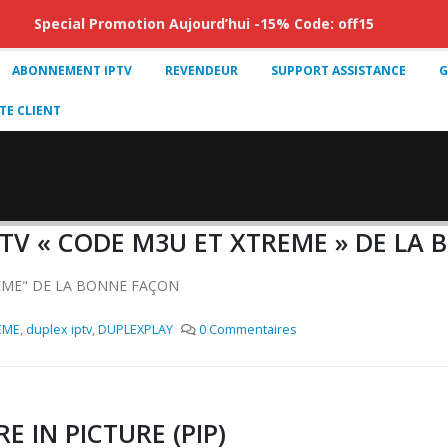
Special Promotion Aujourd’hui -15% Code: off15
ABONNEMENT IPTV
REVENDEUR
SUPPORT ASSISTANCE
G
E CLIENT
TV « CODE M3U ET XTREME » DE LA
EME" DE LA BONNE FAÇON
EME
,
duplex iptv
,
DUPLEXPLAY
0 Commentaires
E IN PICTURE (PIP)