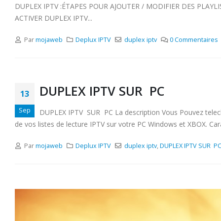
DUPLEX IPTV :ÉTAPES POUR AJOUTER / MODIFIER DES PLAY
ACTIVER DUPLEX IPTV...
Par
mojaweb
Deplux IPTV
duplex iptv
0 Commentaires
DUPLEX IPTV SUR PC
13
Sep
DUPLEX IPTV SUR PC La description Vous Pouvez telecharge
de vos listes de lecture IPTV sur votre PC Windows et XBOX. Carac
Par
mojaweb
Deplux IPTV
duplex iptv
,
DUPLEX IPTV SUR P