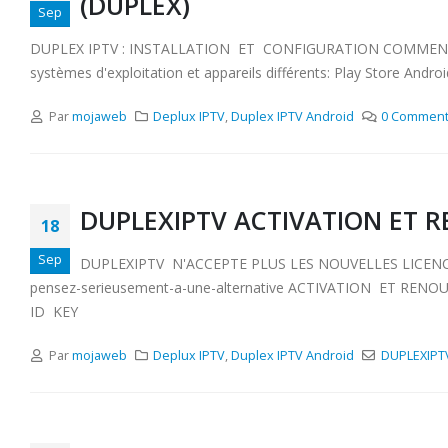
(DUPLEX)
Sep
DUPLEX IPTV : INSTALLATION ET CONFIGURATION COMMENT CONF
systèmes d'exploitation et appareils différents: Play Store And
Par
mojaweb
Deplux IPTV
,
Duplex IPTV Android
0 Comment
DUPLEXIPTV ACTIVATION ET 
18
Sep
DUPLEXIPTV N'ACCEPTE PLUS LES NOUVELLES LICENCES 
pensez-serieusement-a-une-alternative ACTIVATION ET RENOU
ID KEY
Par
mojaweb
Deplux IPTV
,
Duplex IPTV Android
DUPLEXIPT