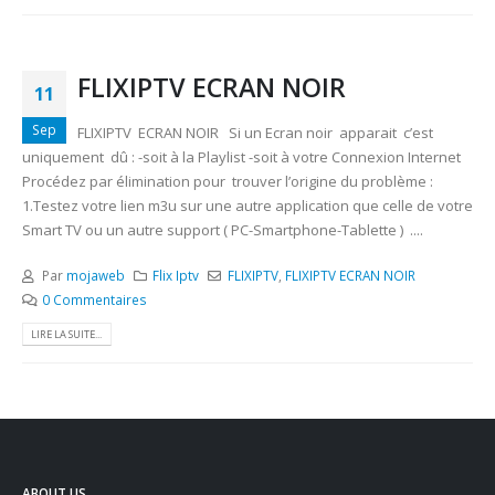
FLIXIPTV ECRAN NOIR
11
Sep
FLIXIPTV ECRAN NOIR Si un Ecran noir apparait c’est
uniquement dû : -soit à la Playlist -soit à votre Connexion Internet
Procédez par élimination pour trouver l’origine du problème :
1.Testez votre lien m3u sur une autre application que celle de votre
Smart TV ou un autre support ( PC-Smartphone-Tablette ) ....
Par
mojaweb
Flix Iptv
FLIXIPTV
,
FLIXIPTV ECRAN NOIR
0 Commentaires
LIRE LA SUITE...
ABOUT US