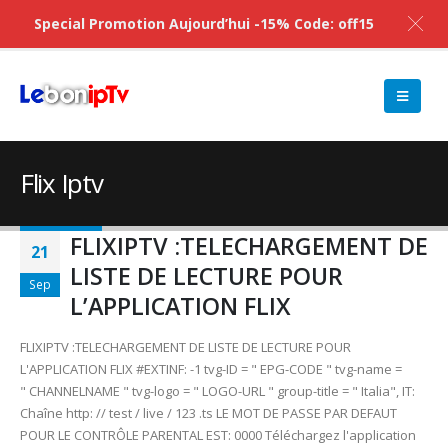
Special Promotion Aujourd’hui -15% Code: off15
Flix Iptv
FLIXIPTV :TELECHARGEMENT DE
21
LISTE DE LECTURE POUR
Sep
L’APPLICATION FLIX
FLIXIPTV :TELECHARGEMENT DE LISTE DE LECTURE POUR
L'APPLICATION FLIX #EXTINF: -1 tvg-ID = " EPG-CODE " tvg-name =
" CHANNELNAME " tvg-logo = " LOGO-URL " group-title = " Italia", IT:
Chaîne http: // test / live / 123 .ts LE MOT DE PASSE PAR DEFAUT
POUR LE CONTRÔLE PARENTAL EST: 0000 Téléchargez l'application