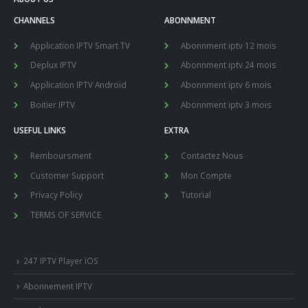
CHANNELS
ABONNMENT
Application IPTV Smart TV
Abonnment iptv 12 mois
Deplux IPTV
Abonnment iptv 24 mois
Application IPTV Android
Abonnment iptv 6 mois
Boitier IPTV
Abonnment iptv 3 mois
USEFUL LINKS
EXTRA
Remboursment
Contactez Nous
Customer Support
Mon Compte
Privacy Policy
Tutorial
TERMS OF SERVICE
247 IPTV Player iOS
Abonnement IPTV