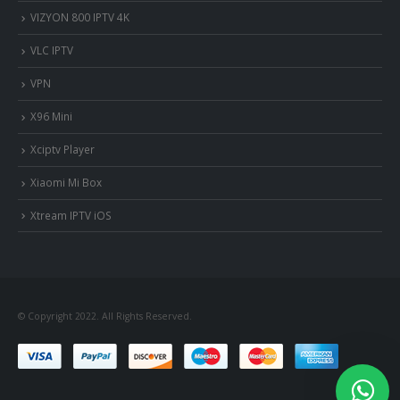
VIZYON 800 IPTV 4K
VLC IPTV
VPN
X96 Mini
Xciptv Player
Xiaomi Mi Box
Xtream IPTV iOS
nous somme en ligne si vous
avez besoin d'aide contacter
nous via whatsapp!
?Bonjour, comment vous aide?
© Copyright 2022. All Rights Reserved.