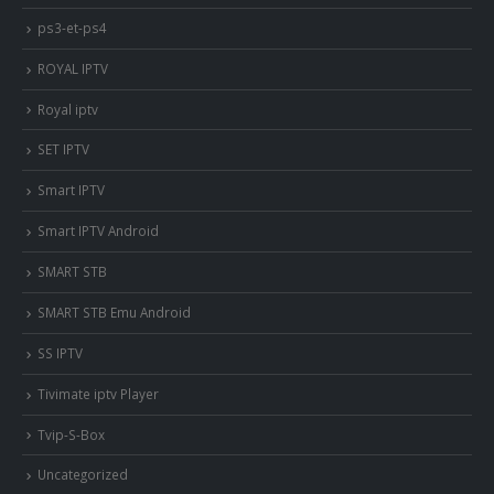
ps3-et-ps4
ROYAL IPTV
Royal iptv
SET IPTV
Smart IPTV
Smart IPTV Android
SMART STB
SMART STB Emu Android
SS IPTV
Tivimate iptv Player
Tvip-S-Box
Uncategorized