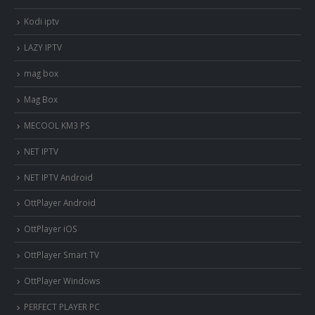
Kodi iptv
LAZY IPTV
mag box
Mag Box
MECOOL KM3 PS
NET IPTV
NET IPTV Android
OttPlayer Android
OttPlayer iOS
OttPlayer Smart TV
OttPlayer Windows
PERFECT PLAYER PC