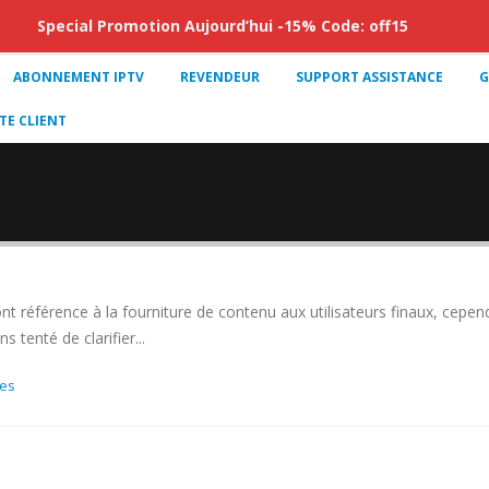
Special Promotion Aujourd’hui -15% Code: off15
ABONNEMENT IPTV
REVENDEUR
SUPPORT ASSISTANCE
G
E CLIENT
ce à la fourniture de contenu aux utilisateurs finaux, cependant,
 tenté de clarifier...
res