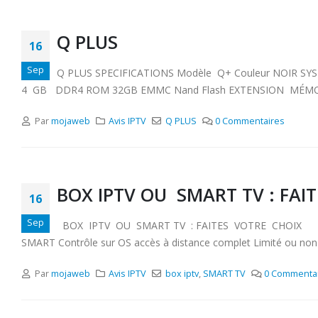
Q PLUS
16
Sep
Q PLUS SPECIFICATIONS Modèle Q+ Couleur NOIR SYST
4 GB DDR4 ROM 32GB EMMC Nand Flash EXTENSION MÉMOIRE 64 G
Par
mojaweb
Avis IPTV
Q PLUS
0 Commentaires
BOX IPTV OU SMART TV : FAI
16
Sep
BOX IPTV OU SMART TV : FAITES VOTRE CHOIX BOX IP
SMART Contrôle sur OS accès à distance complet Limité ou non di
Par
mojaweb
Avis IPTV
box iptv
,
SMART TV
0 Commenta