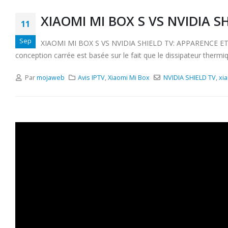
XIAOMI MI BOX S VS NVIDIA S
11
Sep
XIAOMI MI BOX S VS NVIDIA SHIELD TV: APPARENCE ET DESI
conception carrée est basée sur le fait que le dissipateur thermiqu
Par
mojaweb
Avis IPTV
,
Xiaomi Mi Box
NVIDIA SHIELD TV
,
xi