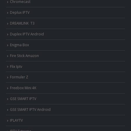
Chromecast
Deplux IPTV
DREAMLINK T3
Duplex IPTV Android
Enigma Box
Fire Stick Amazon
Flix Iptv
Formuler Z
Freebox Mini 4K
‎GSE SMART IPTV
GSE SMART IPTV Android
IPLAYTV
IPTV Extreme