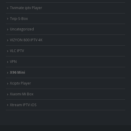
Tivimate iptv Player
Tvip-S-Box
Uncategorized
VIZYON 800 IPTV 4K
VLC IPTV
VPN
X96 Mini
Xciptv Player
Xiaomi Mi Box
Xtream IPTV iOS