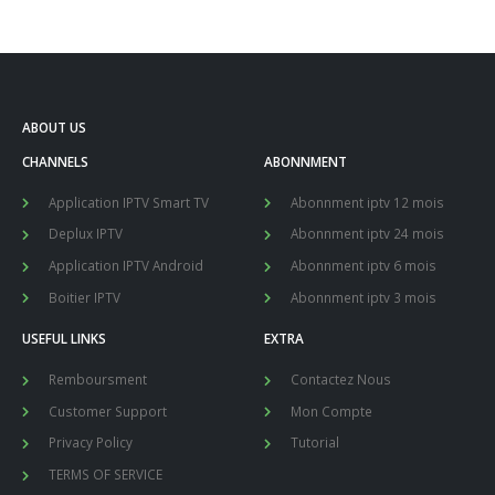
ABOUT US
CHANNELS
ABONNMENT
Application IPTV Smart TV
Abonnment iptv 12 mois
Deplux IPTV
Abonnment iptv 24 mois
Application IPTV Android
Abonnment iptv 6 mois
Boitier IPTV
Abonnment iptv 3 mois
USEFUL LINKS
EXTRA
Remboursment
Contactez Nous
Customer Support
Mon Compte
Privacy Policy
Tutorial
TERMS OF SERVICE