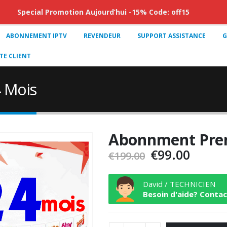
Special Promotion Aujourd’hui -15% Code: off15
ABONNEMENT IPTV
REVENDEUR
SUPPORT ASSISTANCE
G
E CLIENT
 Mois
Abonnment Pre
Le
Le
€
99.00
€
199.00
prix
prix
initial
actue
David / TECHNICIEN
était :
est :
Besoin d'aide? Conta
€199.00.
€99.00