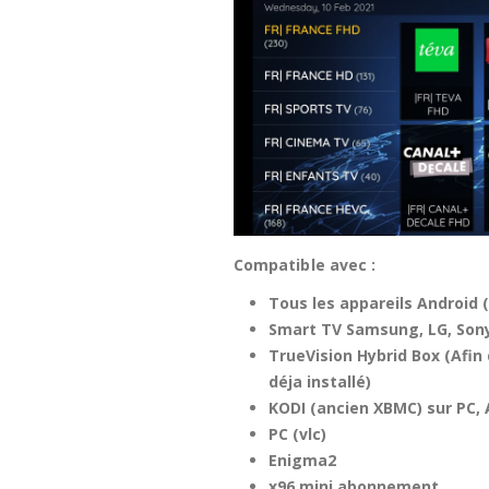
Compatible avec :
Tous les appareils Android 
Smart TV Samsung, LG, Son
TrueVision Hybrid Box (Afi
déja installé)
KODI (ancien XBMC) sur PC, 
PC (vlc)
Enigma2
x96 mini abonnement