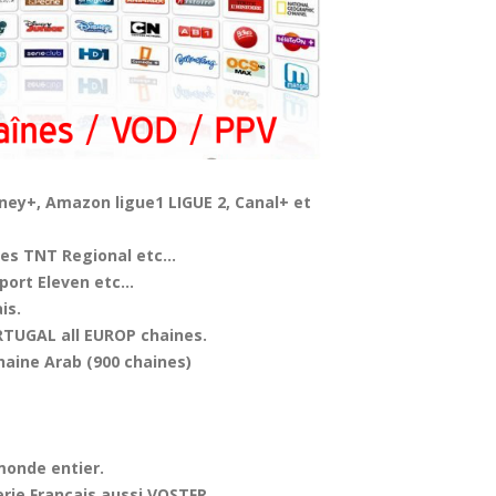
sney+, Amazon ligue1 LIGUE 2, Canal+ et
ses TNT Regional etc…
port Eleven etc…
is.
RTUGAL all EUROP chaines.
haine Arab (900 chaines)
monde entier.
erie Francais aussi VOSTFR.