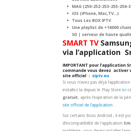
MAG (
250-252-253-255-256-
iOS (iPhone, Mac,TV…)
Tous Les BOX IPTV
Une playlist de +16000 chai
SD | serveur de haute quali
SMART TV
Samsung,
via l’application S
IMPORTANT pour l’application Sm
commande
vous devez activer v
site officiel :
siptv.eu
Si vous n’avez pas déjà l’applicatio
installez la depuis le Play Store
ici
ce
gratuit
, après l’expiration de la pé
site officiel de l’application
.
Sur certains Boxs Android , il est 
d’incompatibilité de l’application
Sma
problème, vous devez installer l’ap