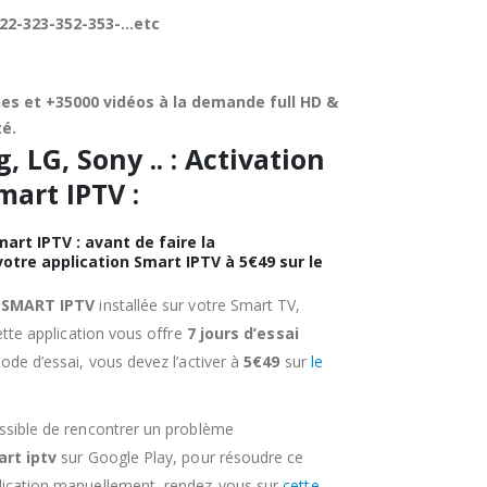
322-323-352-353-…etc
nes et +35000 vidéos à la demande full HD &
té.
 LG, Sony .. : Activation
mart IPTV :
art IPTV : avant de faire la
otre application Smart IPTV à 5€49 sur le
n
SMART IPTV
installée sur votre Smart TV,
tte application vous offre
7 jours d’essai
riode d’essai, vous devez l’activer à
5€49
sur
le
possible de rencontrer un problème
rt iptv
sur Google Play, pour résoudre ce
plication manuellement, rendez-vous sur
cette