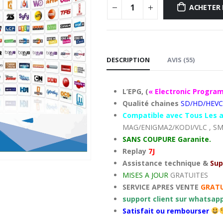
ACHETER
DESCRIPTION
AVIS (55)
L’EPG,
(
« Electronic Program
Qualité chaines
SD/HD/HEVC
Compatible avec Tous Les a
MAG/ENIGMA2/KODI/VLC , S
SANS COUPURE Garanite.
Replay
7J
Assistance technique &
Sup
MISES A JOUR
GRATUITES
SERVICE APRES VENTE
GRATU
support client sur whatsapp
Satisfait ou rembourser
‎