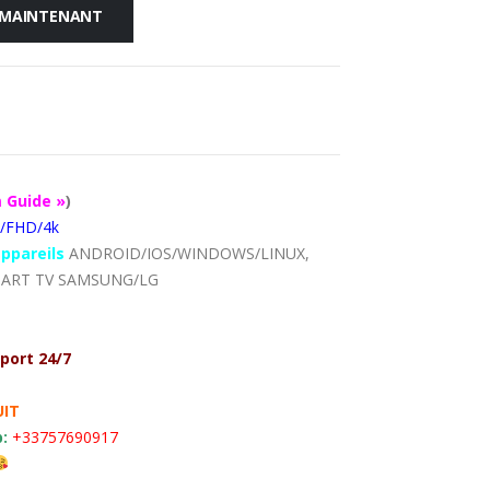
 MAINTENANT
 Guide »
)
/FHD/4k
ppareils
ANDROID/IOS/WINDOWS/LINUX,
MART TV SAMSUNG/LG
port 24/7
IT
:
+33757690917