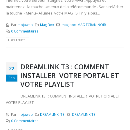
Internet, votre Serveur Éteignez votre MAG . Appuyez et
maintenez la touche «menu» de la télécommande . Sans relâcher
la touche «Menu» Allumez votre MAG . S'il n'y a pas...
Par
mojaweb
Mag Box
mag box
,
MAG ECRAN NOIR
0 Commentaires
LIRE LA SUITE...
DREAMLINK T3 : COMMENT
22
INSTALLER VOTRE PORTAL ET
Sep
VOTRE PLAYLIST
DREAMLINK T3 : COMMENT INSTALLER VOTRE PORTAL ET
VOTRE PLAYLIST
Par
mojaweb
DREAMLINK T3
DREAMLINK T3
0 Commentaires
LIRE LA SUITE...