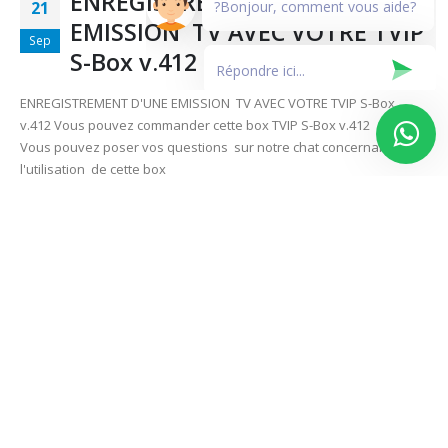
ENREGISTREMENT D’UNE
?Bonjour, comment vous aide?
21
EMISSION TV AVEC VOTRE TVIP
Sep
S-Box v.412
ENREGISTREMENT D'UNE EMISSION TV AVEC VOTRE TVIP S-Box
v.412 Vous pouvez commander cette box TVIP S-Box v.412 ICI
Vous pouvez poser vos questions sur notre chat concernant
l'utilisation de cette box
Par
mojaweb
Tvip-S-Box
S-Box v.412
,
TVIP S-Box
0 Commentaires
LIRE LA SUITE...
COMMENT SIGNALER UN
21
PROBLEME SUR UNE CHAINE
Sep
IPTV A
VOTRE FOURNISSEUR DEPUIS VOTR