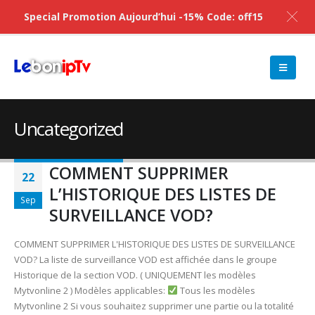
Special Promotion Aujourd’hui -15% Code: off15
Uncategorized
COMMENT SUPPRIMER
22
L’HISTORIQUE DES LISTES DE
Sep
SURVEILLANCE VOD?
COMMENT SUPPRIMER L'HISTORIQUE DES LISTES DE SURVEILLANCE
VOD? La liste de surveillance VOD est affichée dans le groupe
Historique de la section VOD. ( UNIQUEMENT les modèles
Mytvonline 2 ) Modèles applicables:
Tous les modèles
Mytvonline 2 Si vous souhaitez supprimer une partie ou la totalité