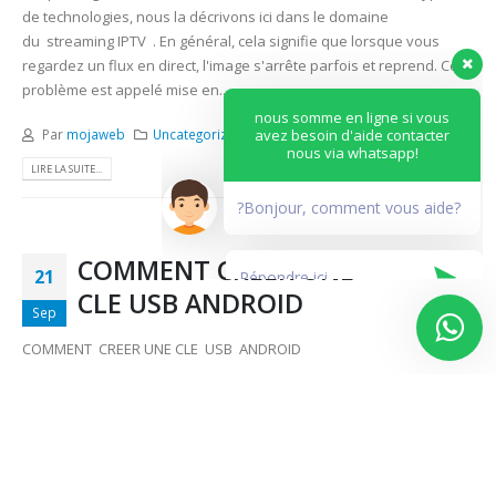
de technologies, nous la décrivons ici dans le domaine
du streaming IPTV . En général, cela signifie que lorsque vous
regardez un flux en direct, l'image s'arrête parfois et reprend. Ce
problème est appelé mise en...
nous somme en ligne si vous
avez besoin d'aide contacter
nous via whatsapp!
Par
mojaweb
Uncategorized
0 Commentaires
LIRE LA SUITE...
?Bonjour, comment vous aide?
COMMENT CREER UNE
21
CLE USB ANDROID
Sep
COMMENT CREER UNE CLE USB ANDROID
Par
mojaweb
Uncategorized
COMMENT CREER UNE CLE USB ANDROID
0 Commentaires
LIRE LA SUITE...