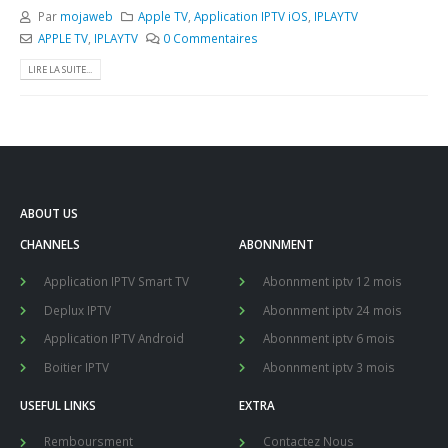
Par
mojaweb
Apple TV
,
Application IPTV iOS
,
IPLAYTV
APPLE TV
,
IPLAYTV
0 Commentaires
LIRE LA SUITE...
ABOUT US
CHANNELS
ABONNMENT
Application IPTV Smart TV
Abonnment iptv 12 mois
Deplux IPTV
Abonnment iptv 24 mois
Application IPTV Android
Abonnment iptv 6 mois
Boitier IPTV
Abonnment iptv 3 mois
USEFUL LINKS
EXTRA
Remboursment
Contactez Nous