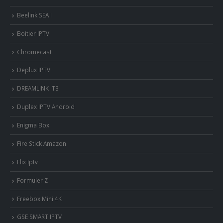
Beelink SEA I
Boitier IPTV
Chromecast
Deplux IPTV
DREAMLINK T3
Duplex IPTV Android
Enigma Box
Fire Stick Amazon
Flix Iptv
Formuler Z
Freebox Mini 4K
‎GSE SMART IPTV