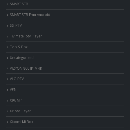
SMART STB
SMART STB Emu Android
SS IPTV
Tivimate iptv Player
Tvip-S-Box
Uncategorized
VIZYON 800 IPTV 4K
VLC IPTV
VPN
X96 Mini
Xciptv Player
Xiaomi Mi Box