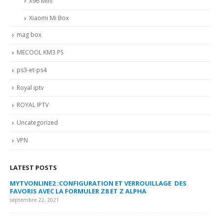
X96 Mini
Xiaomi Mi Box
mag box
MECOOL KM3 PS
ps3-et-ps4
Royal iptv
ROYAL IPTV
Uncategorized
VPN
LATEST POSTS
MYTVONLINE2 :CONFIGURATION ET VERROUILLAGE DES
CO
FAVORIS AVEC LA FORMULER Z8 ET Z ALPHA
sep
septembre 22, 2021
MY