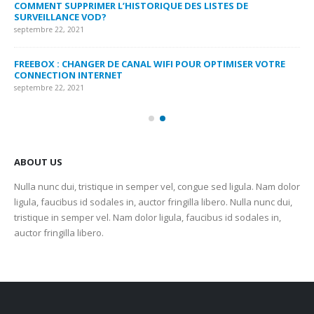
COMMENT SUPPRIMER L’HISTORIQUE DES LISTES DE
LI
SURVEILLANCE VOD?
US
septembre 22, 2021
sep
FREEBOX : CHANGER DE CANAL WIFI POUR OPTIMISER VOTRE
CO
CONNECTION INTERNET
MA
septembre 22, 2021
sep
ABOUT US
Nulla nunc dui, tristique in semper vel, congue sed ligula. Nam dolor
ligula, faucibus id sodales in, auctor fringilla libero. Nulla nunc dui,
tristique in semper vel. Nam dolor ligula, faucibus id sodales in,
auctor fringilla libero.