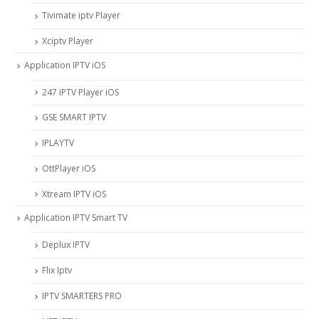
Tivimate iptv Player
Xciptv Player
Application IPTV iOS
247 IPTV Player iOS
‎GSE SMART IPTV
IPLAYTV
OttPlayer iOS
Xtream IPTV iOS
Application IPTV Smart TV
Deplux IPTV
Flix Iptv
IPTV SMARTERS PRO