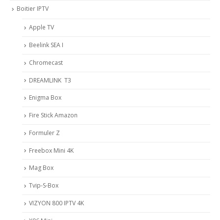
Boitier IPTV
Apple TV
Beelink SEA I
Chromecast
DREAMLINK T3
Enigma Box
Fire Stick Amazon
Formuler Z
Freebox Mini 4K
Mag Box
Tvip-S-Box
VIZYON 800 IPTV 4K