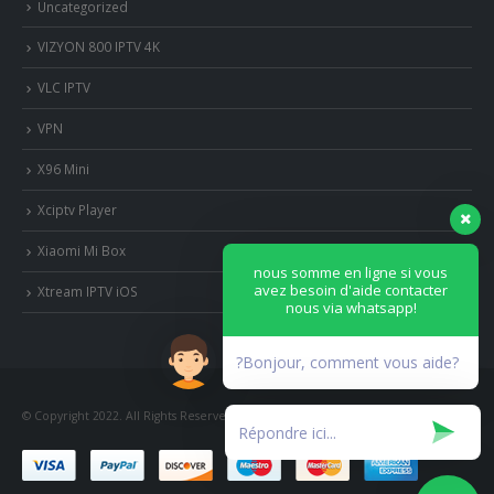
Uncategorized
VIZYON 800 IPTV 4K
VLC IPTV
VPN
X96 Mini
Xciptv Player
Xiaomi Mi Box
nous somme en ligne si vous
avez besoin d'aide contacter
Xtream IPTV iOS
nous via whatsapp!
?Bonjour, comment vous aide?
© Copyright 2022. All Rights Reserved.