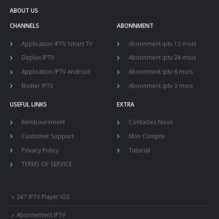
ABOUT US
CHANNELS
ABONNMENT
Application IPTV Smart TV
Abonnment iptv 12 mois
Deplux IPTV
Abonnment iptv 24 mois
Application IPTV Android
Abonnment iptv 6 mois
Boitier IPTV
Abonnment iptv 3 mois
USEFUL LINKS
EXTRA
Remboursment
Contactez Nous
Customer Support
Mon Compte
Privacy Policy
Tutorial
TERMS OF SERVICE
247 IPTV Player iOS
Abonnement IPTV