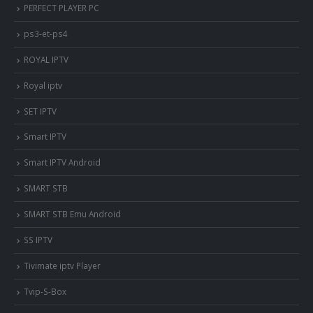
PERFECT PLAYER PC
ps3-et-ps4
ROYAL IPTV
Royal iptv
SET IPTV
Smart IPTV
Smart IPTV Android
SMART STB
SMART STB Emu Android
SS IPTV
Tivimate iptv Player
Tvip-S-Box