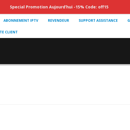
Special Promotion Aujourd’hui -15% Code: off15
ABONNEMENT IPTV
REVENDEUR
SUPPORT ASSISTANCE
G
E CLIENT