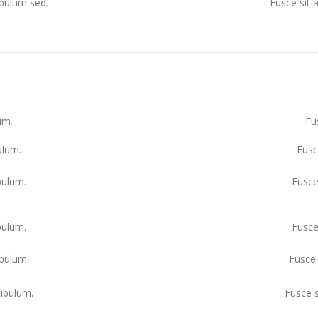
ibulum sed.
Fusce sit 
um.
Fu
ulum.
Fusc
bulum.
Fusce
bulum.
Fusce
ibulum.
Fusce 
tibulum.
Fusce s