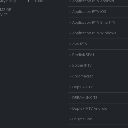
vacy Policy
Tutorial
Application IPTV Android
RMS OF
Application IPTV iOS
VICE
Application IPTV Smart TV
Application IPTV Windows
Avis IPTV
Beelink SEA I
Boitier IPTV
Chromecast
Deplux IPTV
DREAMLINK T3
Duplex IPTV Android
Enigma Box