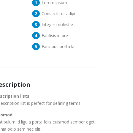
Lorem ipsum
Consectetur adipi
Integer molestie
Facilisis in pre
Faucibus porta la
escription
scription lists
escription list is perfect for defining terms.
ismod
stibulum id ligula porta felis euismod semper eget
inia odio sem nec elit.