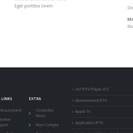
Eget porttitor lorem
Do
Ma
Et
247 IPTV Player iOS
 LINKS
EXTRA
Abonnement IPTV
mboursment
Contactez
Apple TV
Nous
stomer
Application IPTV
port
Mon Compte