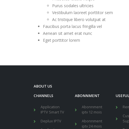
Purus sodales ultricies
Vestibulum laoreet porttitor sem
Ac tristique libero volutpat at
Faucibus porta lacus fringilla vel
Aenean sit amet erat nunc
Eget porttitor lorem
ABOUT US
CHANNELS
ABONNMENT
USEFUL
Application
Abonnment
Re
IPTV Smart TV
iptv 12 mois
Cu
Deplux IPTV
Abonnment
Sup
iptv 24 mois