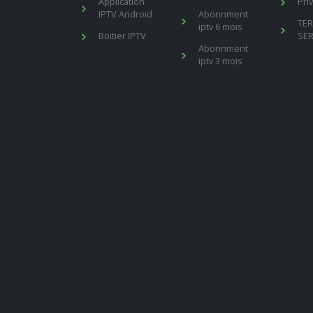
Application
Pri
IPTV Android
Abonnment
TE
iptv 6 mois
Boitier IPTV
SER
Abonnment
iptv 3 mois