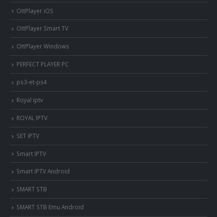
OttPlayer iOS
OttPlayer Smart TV
OttPlayer Windows
PERFECT PLAYER PC
ps3-et-ps4
Royal iptv
ROYAL IPTV
SET IPTV
Smart IPTV
Smart IPTV Android
SMART STB
SMART STB Emu Android