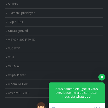
SS IPTV
Tivimate iptv Player
Tvip-S-Box
Uncategorized
VIZYON 800 IPTV 4K
VLC IPTV
VPN
X96 Mini
Xciptv Player
Xiaomi Mi Box
nous somme en ligne si vous
avez besoin d'aide contacter
Xtream IPTV iOS
nous via whatsapp!