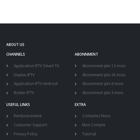
ABOUT US
CHANNELS
ABONNMENT
Application IPTV Smart TV
Abonnment iptv 12 mois
Deplux IPTV
Abonnment iptv 24 mois
Application IPTV Android
Abonnment iptv 6 mois
Boitier IPTV
Abonnment iptv 3 mois
USEFUL LINKS
EXTRA
Remboursment
Contactez Nous
Customer Support
Mon Compte
Privacy Policy
Tutorial