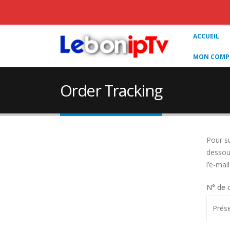
ACCUEIL
MON COMPT
Order Tracking
Pour s
dessous
l’e-mai
N° de