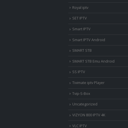
Royal iptv
SET IPTV
Smart IPTV
Smart IPTV Android
SMART STB
SMART STB Emu Android
SS IPTV
Tivimate iptv Player
Tvip-S-Box
Uncategorized
VIZYON 800 IPTV 4K
VLC IPTV