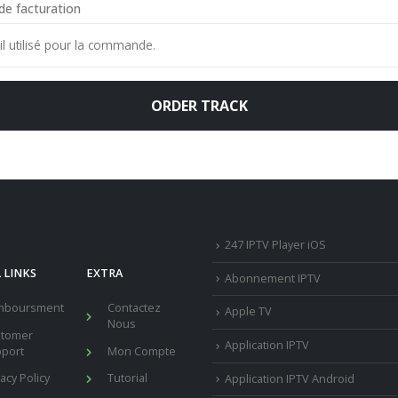
de facturation
ORDER TRACK
247 IPTV Player iOS
 LINKS
EXTRA
Abonnement IPTV
mboursment
Contactez
Apple TV
Nous
stomer
Application IPTV
port
Mon Compte
vacy Policy
Tutorial
Application IPTV Android