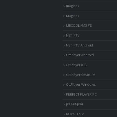
mag box
Mag Box
MECOOL KM3 PS
NET IPTV
NET IPTV Android
OttPlayer Android
OttPlayer iOS
OttPlayer Smart TV
OttPlayer Windows
PERFECT PLAYER PC
ps3-et-ps4
ROYAL IPTV