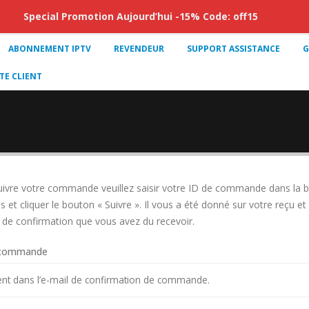
Special Promotion Aujourd’hui -15% Code: off15
ABONNEMENT IPTV
REVENDEUR
SUPPORT ASSISTANCE
G
E CLIENT
uivre votre commande veuillez saisir votre ID de commande dans la bo
 et cliquer le bouton « Suivre ». Il vous a été donné sur votre reçu et
l de confirmation que vous avez du recevoir.
 commande