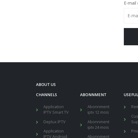
E-mail 
ABOUT US
CHANNELS
ABONNMENT
USEFUL
Application
Abonnment
Re
IPTV Smart TV
iptv 12 mois
Cu
Deplux IPTV
Abonnment
Sup
iptv 24 mois
Application
Pri
IPTV Android
Abonnment