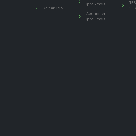
TE
iptv 6 mois
Boitier IPTV
SER
Abonnment
iptv 3 mois