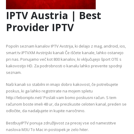
IPTV Austria | Best
Provider IPTV
Popoln seznam kanalov IPTV Avstrija, ki delajo z mag, android, ios,
smart tv.IPTVXM Avstrijski kanali Če iščete kanale, lahko ostanejo
pri nas. Ponujamo več kot 800 kanalov, ki vključujejo šport OTE s
kakovostjo HD. Za podrobnosti o kanalu lahko preverite spodnji
seznam.
Naši kanali so stabilni in imajo dobro kakovost, če potrebujete
poskus, ki ga lahko registrirate na mojem spletu
http://leboniptv.net/ Poslali vam bomo poskusni račun. S tem
računom boste imeli 48 ur, da preizkusite celoten kanal, preden se
odločite, da nadaljujete in kupite naročnino.
BestbuyIPTV ponuja združljivost za precej vse od namestitve
naslova M3U To Mac in postopek je zelo hiter.