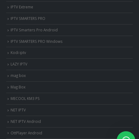
IPTV Extreme
IPTV SMARTERS PRO
IPTV Smarters Pro Android
IPTV SMARTERS PRO Windows
Kodi iptv
LAZY IPTV
nous somme en ligne si vous
mag box
avez besoin d'aide contacter
nous via whatsapp!
Mag Box
MECOOL KM3 PS
?Bonjour, comment vous aide?
NET IPTV
NET IPTV Android
OttPlayer Android