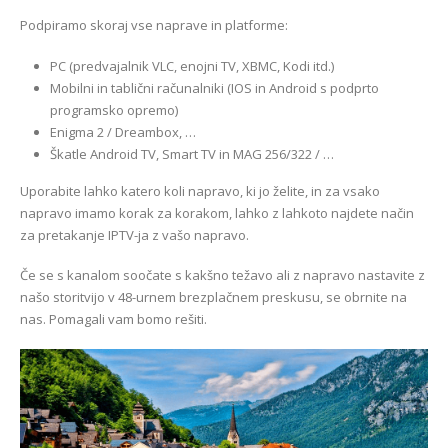
Podpiramo skoraj vse naprave in platforme:
PC (predvajalnik VLC, enojni TV, XBMC, Kodi itd.)
Mobilni in tablični računalniki (IOS in Android s podprto
programsko opremo)
Enigma 2 / Dreambox, …
Škatle Android TV, Smart TV in MAG 256/322 / …
Uporabite lahko katero koli napravo, ki jo želite, in za vsako
napravo imamo korak za korakom, lahko z lahkoto najdete način
za pretakanje IPTV-ja z vašo napravo.
Če se s kanalom soočate s kakšno težavo ali z napravo nastavite z
našo storitvijo v 48-urnem brezplačnem preskusu, se obrnite na
nas. Pomagali vam bomo rešiti.