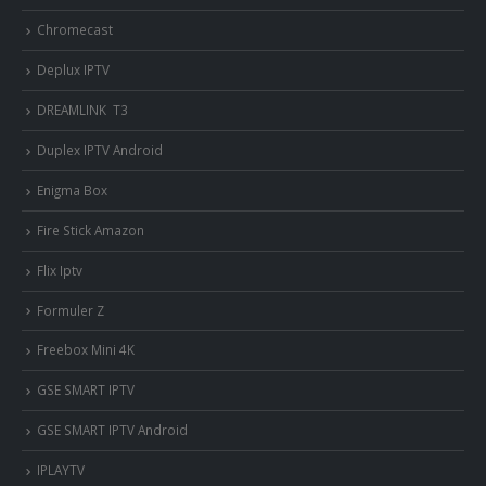
Chromecast
Deplux IPTV
DREAMLINK T3
Duplex IPTV Android
Enigma Box
Fire Stick Amazon
Flix Iptv
Formuler Z
Freebox Mini 4K
‎GSE SMART IPTV
GSE SMART IPTV Android
IPLAYTV