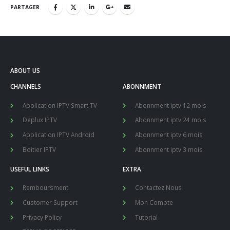
PARTAGER
ABOUT US
CHANNELS
ABONNMENT
Application IPTV Smart TV
Abonnment iptv 12 mois
Deplux IPTV
Abonnment iptv 24 mois
Application IPTV Android
Abonnment iptv 6 mois
Boitier IPTV
Abonnment iptv 3 mois
USEFUL LINKS
EXTRA
Remboursment
Contactez Nous
Customer Support
Mon Compte
Privacy Policy
Tutorial