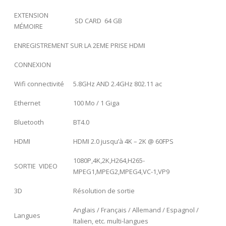
EXTENSION
SD CARD 64 GB
MÉMOIRE
ENREGISTREMENT SUR LA 2EME PRISE HDMI
CONNEXION
Wifi connectivité
5.8GHz AND 2.4GHz 802.11 ac
Ethernet
100 Mo / 1 Giga
Bluetooth
BT4.0
HDMI
HDMI 2.0 jusqu’à 4K – 2K @ 60FPS
1080P,4K,2K,H264,H265-
SORTIE VIDEO
MPEG1,MPEG2,MPEG4,VC-1,VP9
3D
Résolution de sortie
Anglais / Français / Allemand / Espagnol /
Langues
Italien, etc. multi-langues