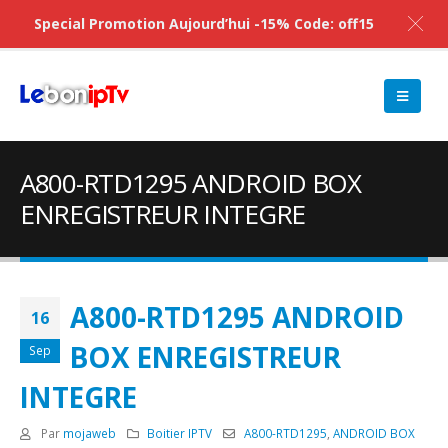
Special Promotion Aujourd’hui -15% Code: off15
A800-RTD1295 ANDROID BOX
ENREGISTREUR INTEGRE
A800-RTD1295 ANDROID
16
BOX ENREGISTREUR
Sep
INTEGRE
Par
mojaweb
Boitier IPTV
A800-RTD1295
,
ANDROID BOX