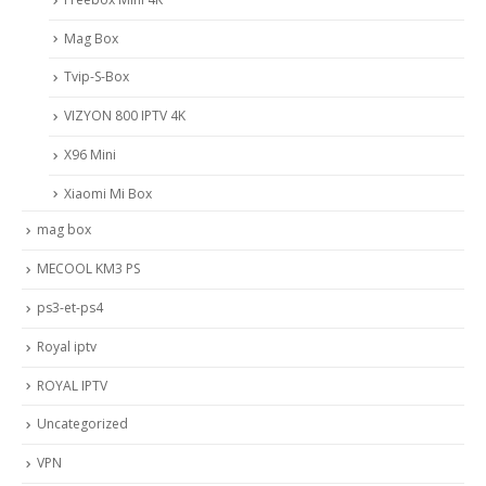
Mag Box
Tvip-S-Box
VIZYON 800 IPTV 4K
X96 Mini
Xiaomi Mi Box
mag box
MECOOL KM3 PS
ps3-et-ps4
Royal iptv
ROYAL IPTV
Uncategorized
VPN