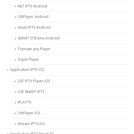
NET IPTV Android
OttPlayer Android
Smart IPTV Android
SMART STB Emu Android
Tivimate iptv Player
Xciptv Player
Application IPTV iOS
247 IPTV Player iOS
‎GSE SMART IPTV
IPLAYTV
OttPlayer iOS
Xtream IPTV iOS
Application IPTV Smart TV