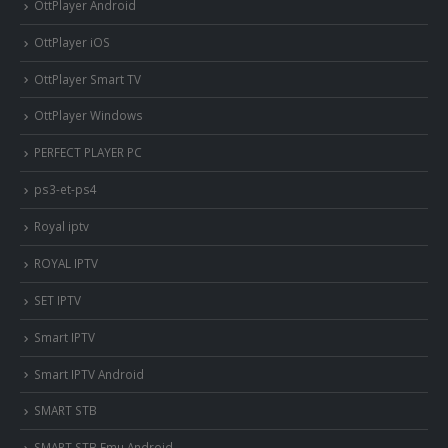
OttPlayer Android
OttPlayer iOS
OttPlayer Smart TV
OttPlayer Windows
PERFECT PLAYER PC
ps3-et-ps4
Royal iptv
ROYAL IPTV
SET IPTV
Smart IPTV
Smart IPTV Android
SMART STB
SMART STB Emu Android