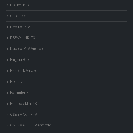
Boitier IPTV
Chromecast
Deplux IPTV
DREAMLINK T3
Duplex IPTV Android
Enigma Box
Fire Stick Amazon
Flix Iptv
Formuler Z
Freebox Mini 4K
‎GSE SMART IPTV
GSE SMART IPTV Android