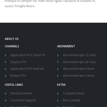
tristique in semper vel. Nam dolor ligula, faucibus id sodales in,
auctor fringilla libero.
ABOUT US
CHANNELS
ABONNMENT
Application IPTV Smart TV
Abonnment iptv 12 mois
Deplux IPTV
Abonnment iptv 24 mois
Application IPTV Android
Abonnment iptv 6 mois
Boitier IPTV
Abonnment iptv 3 mois
USEFUL LINKS
EXTRA
Remboursment
Contactez Nous
Customer Support
Mon Compte
Privacy Policy
Tutorial