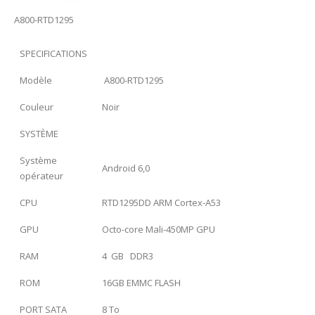
A800-RTD1295
SPECIFICATIONS
Modèle
A800-RTD1295
Couleur
Noir
SYSTÈME
Système
Android 6,0
opérateur
CPU
RTD1295DD ARM Cortex-A53
GPU
Octo-core Mali-450MP GPU
RAM
4 GB DDR3
ROM
16GB EMMC FLASH
PORT SATA
8 To