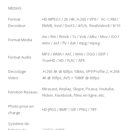
MEDIAS
Format
HD MPEG1 / 2K /4K, H.265 / VP9 / VC-1, RM /
Decodeur
RMVB, Xvid / DivX3 / 4/5/6, RealVideo8 / 9/10
Avi / Rm / Rmvb / Ts / Vob / Mkv / Mov / ISO /
Format Media
wmv / asf / flv / dat / mpg / mpeg
MP3 / WMA / AAC / WAV / OGG / DDP /
Format Audio
TrueHD / HD / FLAC / APE
Decodage
H.265 4K @ 60fps 10btis, VP9 Profile 2, H.264
Video
4K @ 30fps, AVS + 1080P @ 60fps
Miracast, Airplay, Skype, Picasa, Youtube,
Fonction Reseau
Flicker, Facebook, films en ligne, etc.
Photo prise en
HD JPEG / BMP / GIF / PNG / TIFF
charge
Système de