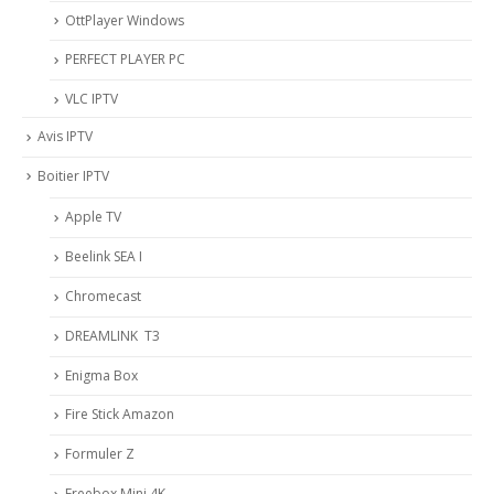
OttPlayer Windows
PERFECT PLAYER PC
VLC IPTV
Avis IPTV
Boitier IPTV
Apple TV
Beelink SEA I
Chromecast
DREAMLINK T3
Enigma Box
Fire Stick Amazon
Formuler Z
Freebox Mini 4K