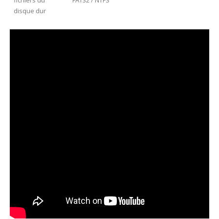
fichiers du
FAT32 / NTFS
disque dur