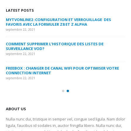
LATEST POSTS
MYTVONLINE2 :CONFIGURATION ET VERROUILLAGE DES
CO
FAVORIS AVEC LA FORMULER Z8 ET Z ALPHA
sep
septembre 22, 2021
MY
COMMENT SUPPRIMER L’HISTORIQUE DES LISTES DE
LI
SURVEILLANCE VOD?
US
septembre 22, 2021
sep
FREEBOX : CHANGER DE CANAL WIFI POUR OPTIMISER VOTRE
CO
CONNECTION INTERNET
MA
septembre 22, 2021
sep
ABOUT US
Nulla nunc dui, tristique in semper vel, congue sed ligula. Nam dolor
ligula, faucibus id sodales in, auctor fringilla libero. Nulla nunc dui,