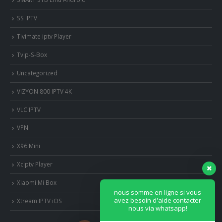
SS IPTV
Tivimate iptv Player
Tvip-S-Box
Uncategorized
VIZYON 800 IPTV 4K
VLC IPTV
VPN
X96 Mini
Xciptv Player
Xiaomi Mi Box
nous somme en ligne si vous
avez besoin d'aide contacter
Xtream IPTV iOS
nous via whatsapp!