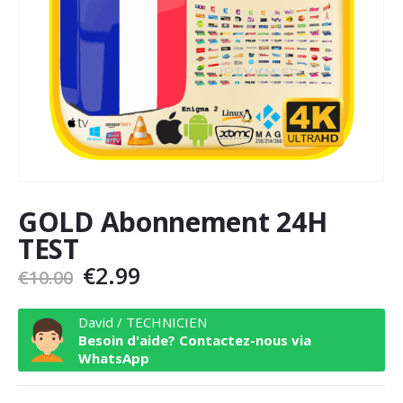
GOLD Abonnement 24H
TEST
Le
Le
€
2.99
€
10.00
prix
prix
initial
actuel
David / TECHNICIEN
était :
est :
Besoin d'aide? Contactez-nous via
WhatsApp
€10.00.
€2.99.