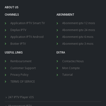
ABOUT US
CHANNELS
ABONNMENT
Application IPTV Smart TV
Abonnment iptv 12 mois
Deplux IPTV
Abonnment iptv 24 mois
Application IPTV Android
Abonnment iptv 6 mois
Boitier IPTV
Abonnment iptv 3 mois
USEFUL LINKS
EXTRA
Remboursment
Contactez Nous
Customer Support
Mon Compte
Privacy Policy
Tutorial
TERMS OF SERVICE
247 IPTV Player iOS
Abonnement IPTV