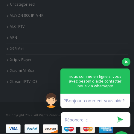
Uncategorized
VIZYON 800 IPTV 4K
VLC IPTV
VPN
X96 Mini
Xciptv Player
Xiaomi Mi Box
nous somme en ligne si vous
avez besoin d'aide contacter
Xtream IPTV iOS
nous via whatsapp!
?Bonjour, comment vous aide?
© Copyright 2022. All Rights Reserved.