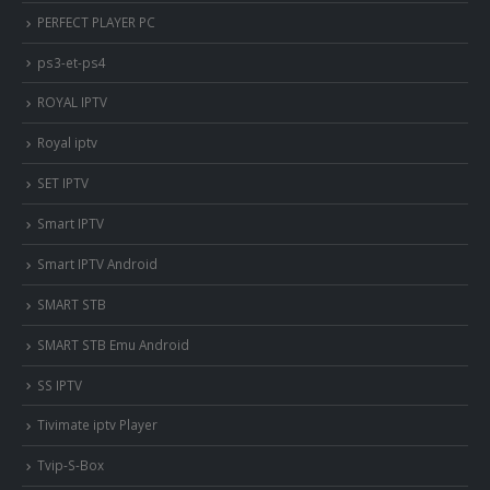
PERFECT PLAYER PC
ps3-et-ps4
ROYAL IPTV
Royal iptv
SET IPTV
Smart IPTV
Smart IPTV Android
SMART STB
SMART STB Emu Android
SS IPTV
Tivimate iptv Player
Tvip-S-Box