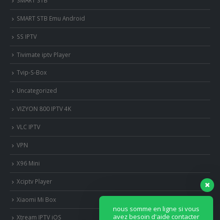
SMART STB Emu Android
SS IPTV
Tivimate iptv Player
Tvip-S-Box
Uncategorized
VIZYON 800 IPTV 4K
VLC IPTV
VPN
X96 Mini
Xciptv Player
Xiaomi Mi Box
nous somme en ligne si vous
avez besoin d'aide contacter
Xtream IPTV iOS