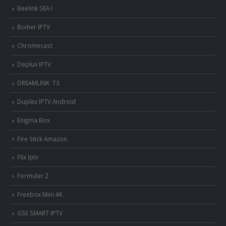
Beelink SEA I
Boitier IPTV
Chromecast
Deplux IPTV
DREAMLINK T3
Duplex IPTV Android
Enigma Box
Fire Stick Amazon
Flix Iptv
Formuler Z
Freebox Mini 4K
‎GSE SMART IPTV