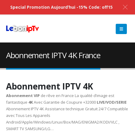
Special Promotion Aujourd’hui -15% Code: off15
Abonnement IPTV 4K France
Abonnement IPTV
4K
Abonnement VIP
de rêve en France La qualité d’image est
fantastique
4K
Avec Garantie de Coupure +32000
LIVE/VOD/SERIE
Abonnement IPTV 4K Assistance technique Gratuit 24/7 Compatible
avec Tous Les Appareils
Android/Apple/Windows/Linux/Box/MAG/ENIGMA2/KODI/VLC ,
SMART TV SAMSUNG/LG…