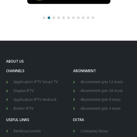
ABOUT US
CHANNELS
ABONNMENT
Application IPTV Smart TV
Abonnment iptv 12 mois
Deplux IPTV
Abonnment iptv 24 mois
Application IPTV Android
Abonnment iptv 6 mois
Boitier IPTV
Abonnment iptv 3 mois
USEFUL LINKS
EXTRA
Remboursment
Contactez Nous