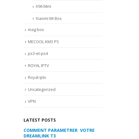
X96 Mini
Xiaomi Mi Box
mag box
MECOOL KM3 PS
ps3-et-ps4
ROYAL IPTV
Royal iptv
Uncategorized
VPN
LATEST POSTS
 VOTRE
MYTVONLINE2 :CONFIGURATION ET
COMMENT PARA
VERROUILLAGE DES FAVORIS AVEC
DREAMLINK T3