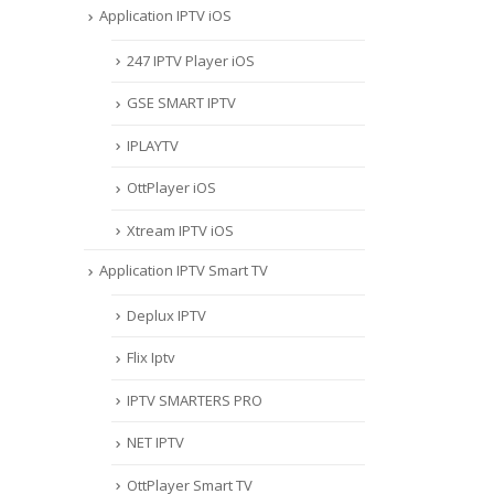
Application IPTV iOS
247 IPTV Player iOS
‎GSE SMART IPTV
IPLAYTV
OttPlayer iOS
Xtream IPTV iOS
Application IPTV Smart TV
Deplux IPTV
Flix Iptv
IPTV SMARTERS PRO
NET IPTV
OttPlayer Smart TV