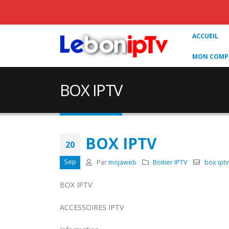
ACCUEIL
MON COMPT
BOX IPTV
BOX IPTV
20
Sep
Par
mojaweb
Boitier IPTV
box iptv
BOX IPTV
ACCESSOIRES IPTV