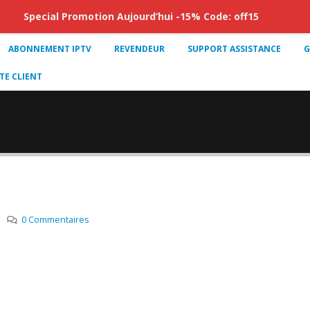
Special Promotion Aujourd’hui -15% Code: off15
ABONNEMENT IPTV
REVENDEUR
SUPPORT ASSISTANCE
G
E CLIENT
0 Commentaires