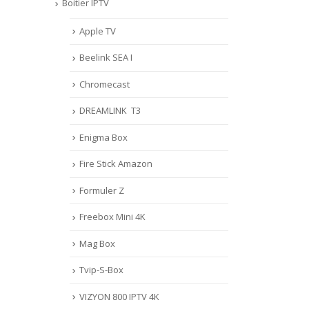
Boitier IPTV
Apple TV
Beelink SEA I
Chromecast
DREAMLINK T3
Enigma Box
Fire Stick Amazon
Formuler Z
Freebox Mini 4K
Mag Box
Tvip-S-Box
VIZYON 800 IPTV 4K