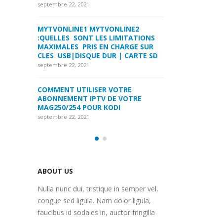
LA FORMULER Z8 ET Z ALPHA
septembre 22, 2021
septembre 22, 2021
INE2
MYTVONLINE1 M
ITATIONS
COMMENT SUPPRIMER
:QUELLES SONT 
ARGE SUR
L’HISTORIQUE DES LISTES DE
MAXIMALES PRI
 CARTE SD
SURVEILLANCE VOD?
CLES USB|DISQU
septembre 22, 2021
septembre 22, 2021
RE
FREEBOX : CHANGER DE CANAL WIFI
COMMENT UTILI
OTRE
POUR OPTIMISER VOTRE
ABONNEMENT IP
CONNECTION INTERNET
MAG250/254 PO
septembre 22, 2021
septembre 22, 2021
ABOUT US
Nulla nunc dui, tristique in semper vel,
congue sed ligula. Nam dolor ligula,
faucibus id sodales in, auctor fringilla