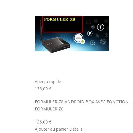
septembre 22, 2021
MYTVONLINE1 MYTVONLINE2
:QUELLES SONT LES LIMITATIONS
MAXIMALES PRIS EN CHARGE SUR
CLES USB|DISQUE DUR | CARTE S
septembre 22, 2021
COMMENT UTILISER VOTRE
ABONNEMENT IPTV DE VOTRE
MAG250/254 POUR KODI
septembre 22, 2021
Aperçu rapide
135,00 €
FORMULER Z8 ANDROID BOX AVEC FONCTION…
FORMULER Z8
135,00 €
Ajouter au panier Détails