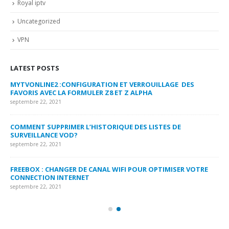
Royal iptv
Uncategorized
VPN
LATEST POSTS
MYTVONLINE2 :CONFIGURATION ET VERROUILLAGE DES
CO
FAVORIS AVEC LA FORMULER Z8 ET Z ALPHA
sep
septembre 22, 2021
MY
COMMENT SUPPRIMER L’HISTORIQUE DES LISTES DE
LI
SURVEILLANCE VOD?
US
septembre 22, 2021
sep
FREEBOX : CHANGER DE CANAL WIFI POUR OPTIMISER VOTRE
CO
CONNECTION INTERNET
MA
septembre 22, 2021
sep