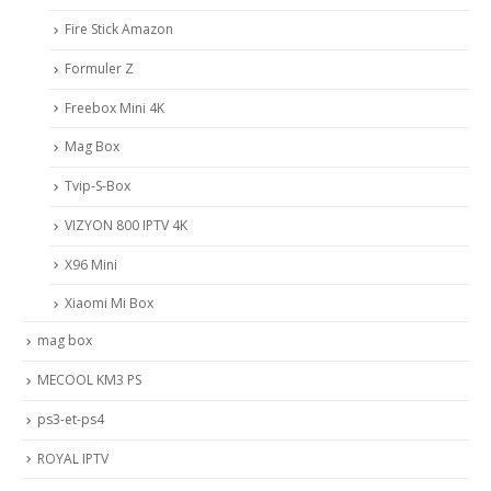
Fire Stick Amazon
Formuler Z
Freebox Mini 4K
Mag Box
Tvip-S-Box
VIZYON 800 IPTV 4K
X96 Mini
Xiaomi Mi Box
mag box
MECOOL KM3 PS
ps3-et-ps4
ROYAL IPTV