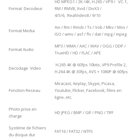
HD MPEG1 / 2K /4K, H.265 / VP9 / VC-1,
Format Decodeur
RM / RMVB, Xvid / DivX3 /
4/5/6, RealVideo8 / 9/10
Avi / Rm / Rmvb / Ts / Vob / Mkv / Mov /
Format Media
ISO / wmv / asf / flv / dat / mpg / mpeg
MP3 / WMA / AAC / WAV / OGG / DDP /
Format Audio
TrueHD / HD / FLAC / APE
H.265 4K @ 60fps 10btis, VP9 Profile 2,
Decodage Video
H.264 4K @ 30fps, AVS + 1080P @ 60fps
Miracast, Airplay, Skype, Picasa,
Fonction Reseau
Youtube, Flicker, Facebook, films en
ligne, etc.
Photo prise en
HD JPEG / BMP / GIF / PNG / TIFF
charge
Système de fichiers
FAT16 / FAT32 / NTFS
du disque dur