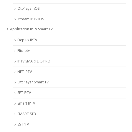
OttPlayer iOS
Xtream IPTV iOS
Application IPTV Smart TV
Deplux IPTV
Flix Iptv
IPTV SMARTERS PRO
NET IPTV
OttPlayer Smart TV
SET IPTV
Smart IPTV
SMART STB
SS IPTV