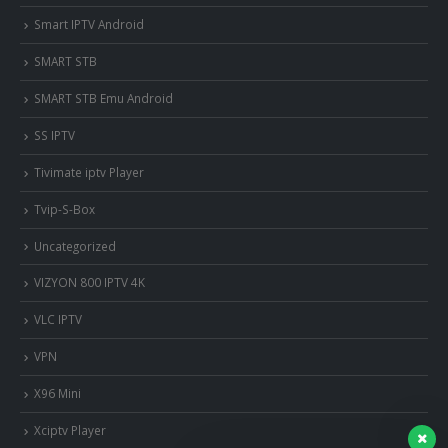
Smart IPTV Android
SMART STB
SMART STB Emu Android
SS IPTV
Tivimate iptv Player
Tvip-S-Box
Uncategorized
VIZYON 800 IPTV 4K
VLC IPTV
VPN
X96 Mini
Xciptv Player