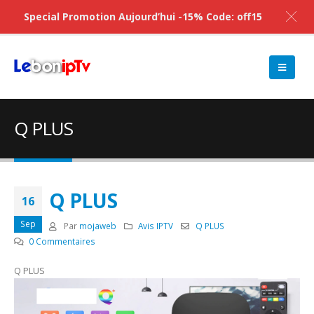
Special Promotion Aujourd’hui -15% Code: off15
Q PLUS
Q PLUS
16
Sep
Par
mojaweb
Avis IPTV
Q PLUS
0 Commentaires
Q PLUS