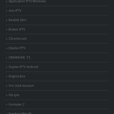
Application IPTV Windows
Avis IPTV
Beelink SEA I
Boitier IPTV
Chromecast
Deplux IPTV
DREAMLINK T3
Duplex IPTV Android
Enigma Box
Fire Stick Amazon
Flix Iptv
Formuler Z
Freebox Mini 4K