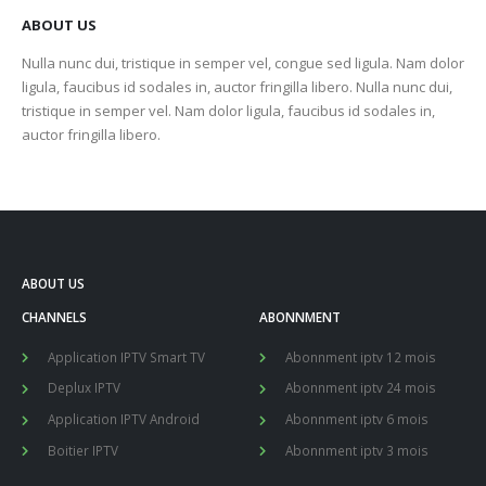
ABOUT US
Nulla nunc dui, tristique in semper vel, congue sed ligula. Nam dolor
ligula, faucibus id sodales in, auctor fringilla libero. Nulla nunc dui,
tristique in semper vel. Nam dolor ligula, faucibus id sodales in,
auctor fringilla libero.
ABOUT US
CHANNELS
ABONNMENT
Application IPTV Smart TV
Abonnment iptv 12 mois
Deplux IPTV
Abonnment iptv 24 mois
Application IPTV Android
Abonnment iptv 6 mois
Boitier IPTV
Abonnment iptv 3 mois