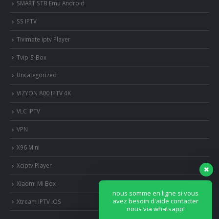
SMART STB Emu Android
SS IPTV
Tivimate iptv Player
Tvip-S-Box
Uncategorized
VIZYON 800 IPTV 4K
VLC IPTV
VPN
X96 Mini
Xciptv Player
Xiaomi Mi Box
nous somme en ligne si vous
avez besoin d'aide contacter
Xtream IPTV iOS
nous via whatsapp!