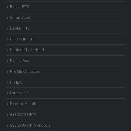
Boitier IPTV
Chromecast
Deplux IPTV
DREAMLINK T3
Duplex IPTV Android
Enigma Box
Fire Stick Amazon
Flix Iptv
Formuler Z
Freebox Mini 4K
‎GSE SMART IPTV
GSE SMART IPTV Android