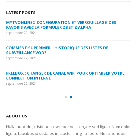
LATEST POSTS
MYTVONLINE2 :CONFIGURATION ET VERROUILLAGE DES
CO
FAVORIS AVEC LA FORMULER Z8 ET Z ALPHA
sep
septembre 22, 2021
MY
COMMENT SUPPRIMER L’HISTORIQUE DES LISTES DE
LI
SURVEILLANCE VOD?
US
septembre 22, 2021
sep
FREEBOX : CHANGER DE CANAL WIFI POUR OPTIMISER VOTRE
CO
CONNECTION INTERNET
MA
septembre 22, 2021
sep
ABOUT US
Nulla nunc dui, tristique in semper vel, congue sed ligula. Nam dolor
ligula, faucibus id sodales in, auctor fringilla libero. Nulla nunc dui,