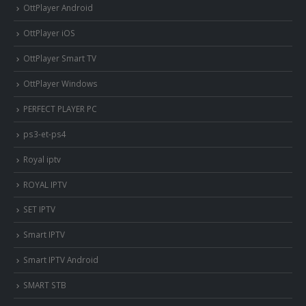
OttPlayer Android
OttPlayer iOS
OttPlayer Smart TV
OttPlayer Windows
PERFECT PLAYER PC
ps3-et-ps4
Royal iptv
ROYAL IPTV
SET IPTV
Smart IPTV
Smart IPTV Android
SMART STB