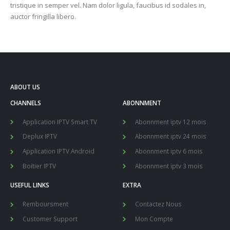
tristique in semper vel. Nam dolor ligula, faucibus id sodales in,
auctor fringilla libero.
ABOUT US
CHANNELS
ABONNMENT
Application IPTV Smart TV
Abonnment iptv 12 mois
Deplux IPTV
Abonnment iptv 24 mois
Application IPTV Android
Abonnment iptv 6 mois
Boitier IPTV
Abonnment iptv 3 mois
USEFUL LINKS
EXTRA
Remboursment
Contactez Nous
Customer Support
Mon Compte