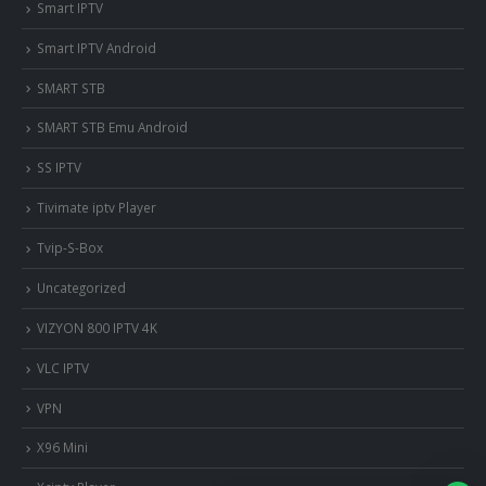
Smart IPTV
Smart IPTV Android
SMART STB
SMART STB Emu Android
SS IPTV
Tivimate iptv Player
Tvip-S-Box
Uncategorized
VIZYON 800 IPTV 4K
VLC IPTV
VPN
X96 Mini