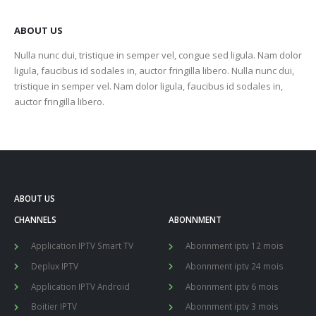
ABOUT US
Nulla nunc dui, tristique in semper vel, congue sed ligula. Nam dolor
ligula, faucibus id sodales in, auctor fringilla libero. Nulla nunc dui,
tristique in semper vel. Nam dolor ligula, faucibus id sodales in,
auctor fringilla libero.
ABOUT US
CHANNELS
ABONNMENT
Application IPTV Smart TV
Abonnment iptv 12 mois
Deplux IPTV
Abonnment iptv 24 mois
Application IPTV Android
Abonnment iptv 6 mois
Boitier IPTV
Abonnment iptv 3 mois