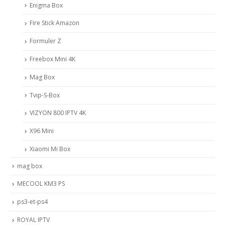
Enigma Box
Fire Stick Amazon
Formuler Z
Freebox Mini 4K
Mag Box
Tvip-S-Box
VIZYON 800 IPTV 4K
X96 Mini
Xiaomi Mi Box
mag box
MECOOL KM3 PS
ps3-et-ps4
ROYAL IPTV