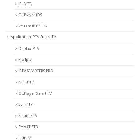
IPLAYTV
OttPlayer iOS
Xtream IPTV iOS
Application IPTV Smart TV
Deplux IPTV
Flix Iptv
IPTV SMARTERS PRO
NET IPTV
OttPlayer Smart TV
SET IPTV
Smart IPTV
SMART STB
SS IPTV