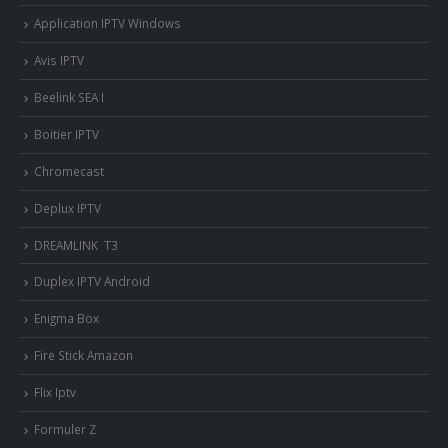
Application IPTV Windows
Avis IPTV
Beelink SEA I
Boitier IPTV
Chromecast
Deplux IPTV
DREAMLINK T3
Duplex IPTV Android
Enigma Box
Fire Stick Amazon
Flix Iptv
Formuler Z