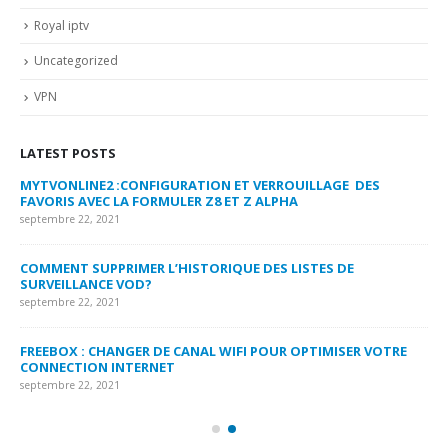
Royal iptv
Uncategorized
VPN
LATEST POSTS
MYTVONLINE2 :CONFIGURATION ET VERROUILLAGE DES
CO
FAVORIS AVEC LA FORMULER Z8 ET Z ALPHA
sep
septembre 22, 2021
MY
COMMENT SUPPRIMER L’HISTORIQUE DES LISTES DE
LI
SURVEILLANCE VOD?
US
septembre 22, 2021
sep
FREEBOX : CHANGER DE CANAL WIFI POUR OPTIMISER VOTRE
CO
CONNECTION INTERNET
MA
septembre 22, 2021
sep