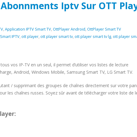
 Abonnments Iptv Sur OTT Pla
TV
,
Application IPTV Smart TV
,
OttPlayer Android
,
OttPlayer Smart TV
 Smart IPTV
,
ott player
,
ott player smart tv
,
ott player smart tv lg
,
ott player sma
ous vos IP-TV en un seul, il permet d’utiliser vos listes de lecture
n charge, Android, Windows Mobile, Samsung Smart TV, LG Smart TV.
ajoutant / supprimant des groupes de chaînes directement sur votre pa
our les chaînes russes. Soyez sûr avant de télécharger votre liste de l
layer: