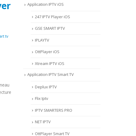
yer
Application IPTV iOS
247 IPTV Player iOS
‎GSE SMART IPTV
rt tv
IPLAYTV
OttPlayer iOS
Xtream IPTV iOS
Application IPTV Smart TV
nneau
Deplux IPTV
ecture
Flix Iptv
IPTV SMARTERS PRO
NET IPTV
OttPlayer Smart TV