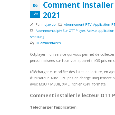
Comment Installer
06
2021
Fév
Par
mojaweb
Abonnement IPTV
,
Application IP
Abonnments Iptv Sur OTT Player
,
Activte application
smasung
0 Commentaires
Ottplayer – un service qui vous permet de collecter t
personnalisées sur tous vos appareils, iOS pris e
télécharger et modifier des listes de lecture, en 
d’utilisateur. Auto EPG pris en charge uniquement p
avec M3U / M3U8, XML, fichier XSPF formaté.
Comment installer le lecteur OTT P
Télécharger l’application: