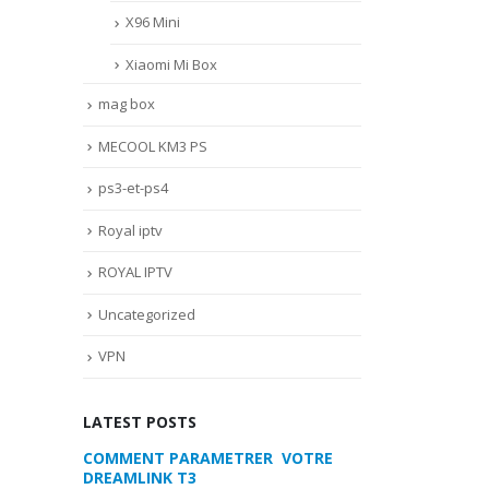
X96 Mini
Xiaomi Mi Box
mag box
MECOOL KM3 PS
ps3-et-ps4
Royal iptv
ROYAL IPTV
Uncategorized
VPN
LATEST POSTS
 VOTRE
MYTVONLINE2 :CONFIGURATION ET
COMMENT PARA
VERROUILLAGE DES FAVORIS AVEC
DREAMLINK T3