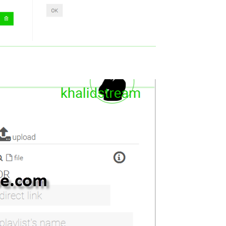
MYTVONLINE2 :CONFIGURATION ET
COMMENT PARAMETRER
VERROUILLAGE DES FAVORIS AVEC
DREAMLINK T3