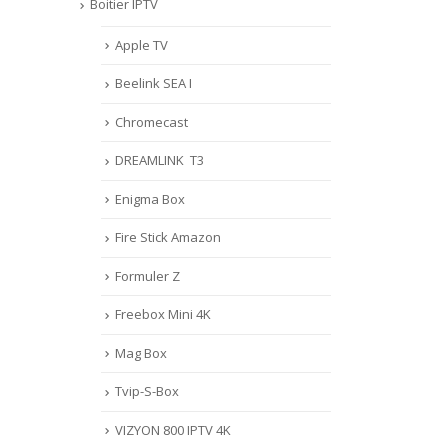
Boitier IPTV
Apple TV
Beelink SEA I
Chromecast
DREAMLINK T3
Enigma Box
Fire Stick Amazon
Formuler Z
Freebox Mini 4K
Mag Box
Tvip-S-Box
VIZYON 800 IPTV 4K