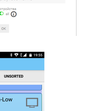
LA FORMULER Z8 ET Z ALPHA
septembre 22, 2021
septembre 22, 2021
MYTVONLINE1 MYTVONL
COMMENT SUPPRIMER
:QUELLES SONT LES LIM
L’HISTORIQUE DES LISTES DE
MAXIMALES PRIS EN CH
D
SURVEILLANCE VOD?
CLES USB|DISQUE DUR |
septembre 22, 2021
septembre 22, 2021
FREEBOX : CHANGER DE CANAL WIFI
COMMENT UTILISER VOT
POUR OPTIMISER VOTRE
ABONNEMENT IPTV DE V
CONNECTION INTERNET
MAG250/254 POUR KODI
septembre 22, 2021
septembre 22, 2021