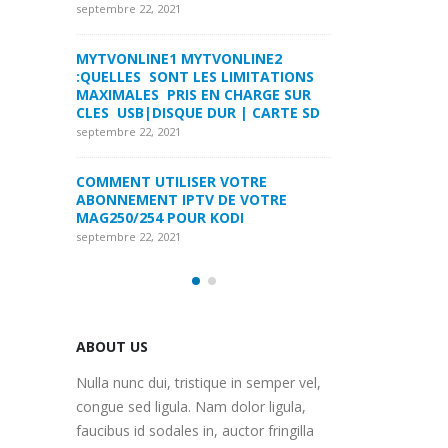
LA FORMULER Z8 ET Z ALPHA
septembre 22, 2021
septembre 22, 2021
INE2
MYTVONLINE1 M
ITATIONS
COMMENT SUPPRIMER
:QUELLES SONT 
ARGE SUR
L’HISTORIQUE DES LISTES DE
MAXIMALES PRI
 CARTE SD
SURVEILLANCE VOD?
CLES USB|DISQU
septembre 22, 2021
septembre 22, 2021
RE
FREEBOX : CHANGER DE CANAL WIFI
COMMENT UTILI
OTRE
POUR OPTIMISER VOTRE
ABONNEMENT IP
CONNECTION INTERNET
MAG250/254 PO
septembre 22, 2021
septembre 22, 2021
ABOUT US
Nulla nunc dui, tristique in semper vel,
congue sed ligula. Nam dolor ligula,
faucibus id sodales in, auctor fringilla