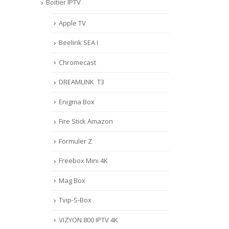
Boitier IPTV
Apple TV
Beelink SEA I
Chromecast
DREAMLINK T3
Enigma Box
Fire Stick Amazon
Formuler Z
Freebox Mini 4K
Mag Box
Tvip-S-Box
VIZYON 800 IPTV 4K