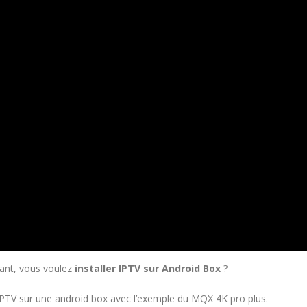
nant, vous voulez
installer IPTV sur Android Box
?
 IPTV sur une android box avec l’exemple du MQX 4K pro plus.