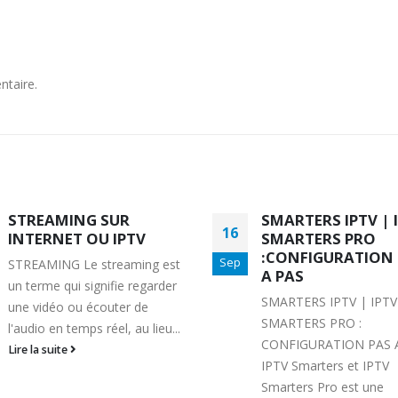
ntaire.
SMARTERS IPTV | IPTV
L’URL M3U NE
13
SMARTERS PRO
FONCTIONNE PAS
:CONFIGURATION PAS
Sep
L'URL M3U NE FONCT
A PAS
PAS VERIFIEZ VOTRE
SMARTERS IPTV | IPTV
M3U Nous allons vou
SMARTERS PRO :
donner quelques
CONFIGURATION PAS A PAS
recommandations
IPTV Smarters et IPTV
pour résoudre le probl
COMMENT PARAMETRER VOTRE
MYTVONLINE2 :CONFIGU
Smarters Pro est une
DREAMLINK T3
VERROUILLAGE DES FAVO
d' url M3U dans les...