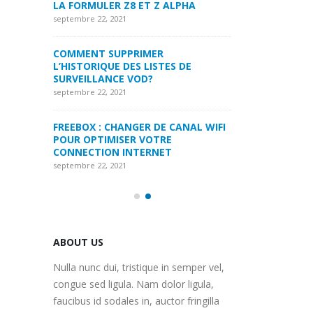
LPHA
LA FORMULER Z8
septembre 22, 2021
septembre 22, 2021
MYTVONLINE1 MYTVONLINE2
:QUELLES SONT LES LIMITATIONS
COMMENT SUPP
 DE
MAXIMALES PRIS EN CHARGE SUR
L’HISTORIQUE DE
CLES USB|DISQUE DUR | CARTE SD
SURVEILLANCE 
septembre 22, 2021
septembre 22, 2021
ANAL WIFI
COMMENT UTILISER VOTRE
FREEBOX : CHAN
ABONNEMENT IPTV DE VOTRE
POUR OPTIMISE
MAG250/254 POUR KODI
CONNECTION IN
septembre 22, 2021
septembre 22, 2021
ABOUT US
Nulla nunc dui, tristique in semper vel,
congue sed ligula. Nam dolor ligula,
faucibus id sodales in, auctor fringilla