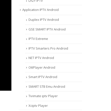
LAZY IPTV
Application IPTV Android
Duplex IPTV Android
GSE SMART IPTV Android
IPTV Extreme
IPTV Smarters Pro Android
NET IPTV Android
OttPlayer Android
Smart IPTV Android
SMART STB Emu Android
Tivimate iptv Player
Xciptv Player