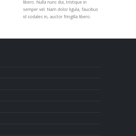
libero. Nulla nunc dui, tristique in
semper vel. Nam dolor ligula, faucibus
id sodales in, auctor fringilla libero.