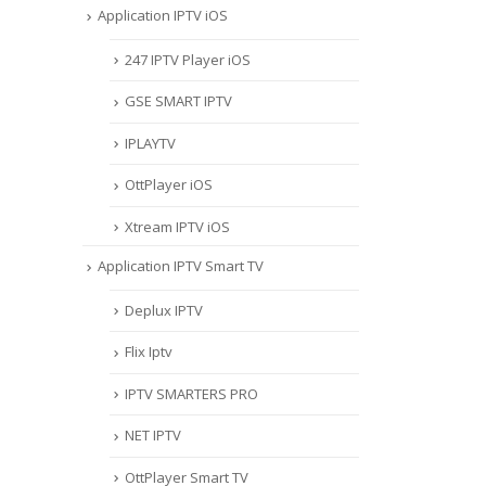
Application IPTV iOS
247 IPTV Player iOS
‎GSE SMART IPTV
IPLAYTV
OttPlayer iOS
Xtream IPTV iOS
Application IPTV Smart TV
Deplux IPTV
Flix Iptv
IPTV SMARTERS PRO
NET IPTV
OttPlayer Smart TV