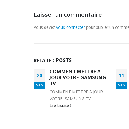
Laisser un commentaire
Vous devez
vous connecter
pour publier un comme
RELATED
POSTS
TTRE A
STREAMING SUR
11
16
 SAMSUNG
INTERNET OU IPTV
Sep
Sep
STREAMING Le streaming est
RE A JOUR
un terme qui signifie regarder
NG TV
une vidéo ou écouter de
l'audio en temps réel, au lieu...
Lire la suite