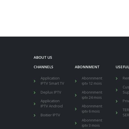
ABOUT US
CHANNELS
ABONNMENT
USEFUL
Application
Abonnment
Re
IPTV Smart TV
iptv 12 mois
Cu
Deplux IPTV
Abonnment
Sup
iptv 24 mois
Application
Pri
IPTV Android
Abonnment
TE
iptv 6 mois
Boitier IPTV
SER
Abonnment
iptv 3 mois