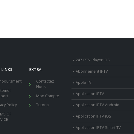
247 IPTV Player iOS
 LINKS
EXTRA
Abonnement IPTV
mboursment
Contactez
Apple TV
Nous
stomer
Application IPTV
port
Mon Compte
vacy Policy
Tutorial
Application IPTV Android
RMS OF
Application IPTV iOS
VICE
Application IPTV Smart TV