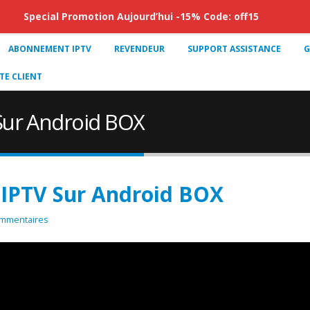
Special Promotion Aujourd’hui -15% Code: off15
ABONNEMENT IPTV
REVENDEUR
SUPPORT ASSISTANCE
G
E CLIENT
Sur Android BOX
 IPTV Sur Android BOX
mmentaires