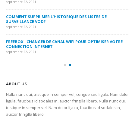
septembre 22, 2021
MY
COMMENT SUPPRIMER L’HISTORIQUE DES LISTES DE
LI
SURVEILLANCE VOD?
US
septembre 22, 2021
sep
FREEBOX : CHANGER DE CANAL WIFI POUR OPTIMISER VOTRE
CO
CONNECTION INTERNET
MA
septembre 22, 2021
sep
ABOUT US
Nulla nunc dui, tristique in semper vel, congue sed ligula. Nam dolor
ligula, faucibus id sodales in, auctor fringilla libero. Nulla nunc dui,
tristique in semper vel. Nam dolor ligula, faucibus id sodales in,
auctor fringilla libero.