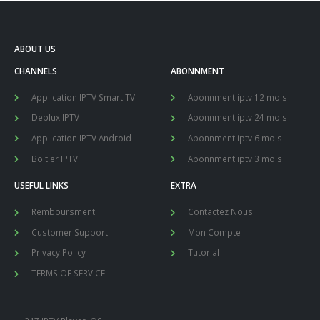
ABOUT US
CHANNELS
ABONNMENT
Application IPTV Smart TV
Abonnment iptv 12 mois
Deplux IPTV
Abonnment iptv 24 mois
Application IPTV Android
Abonnment iptv 6 mois
Boitier IPTV
Abonnment iptv 3 mois
USEFUL LINKS
EXTRA
Remboursment
Contactez Nous
Customer Support
Mon Compte
Privacy Policy
Tutorial
TERMS OF SERVICE