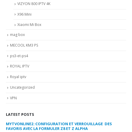
VIZYON 800 IPTV 4K
X96 Mini
Xiaomi Mi Box
mag box
MECOOL KM3 PS
ps3-et-ps4
ROYAL IPTV
Royal iptv
Uncategorized
VPN
LATEST POSTS
MYTVONLINE2 :CONFIGURATION ET VERROUILLAGE DES
CO
FAVORIS AVEC LA FORMULER Z8 ET Z ALPHA
sep