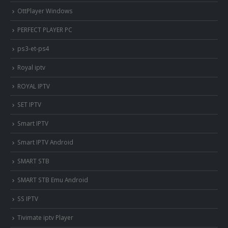
OttPlayer Windows
PERFECT PLAYER PC
ps3-et-ps4
Royal iptv
ROYAL IPTV
SET IPTV
Smart IPTV
Smart IPTV Android
SMART STB
SMART STB Emu Android
SS IPTV
Tivimate iptv Player