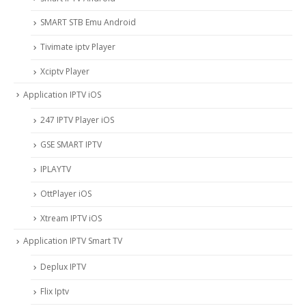
SMART STB Emu Android
Tivimate iptv Player
Xciptv Player
Application IPTV iOS
247 IPTV Player iOS
‎GSE SMART IPTV
IPLAYTV
OttPlayer iOS
Xtream IPTV iOS
Application IPTV Smart TV
Deplux IPTV
Flix Iptv