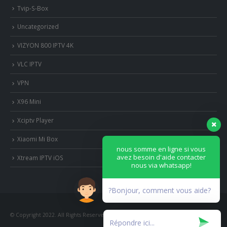
Tvip-S-Box
Uncategorized
VIZYON 800 IPTV 4K
VLC IPTV
VPN
X96 Mini
Xciptv Player
Xiaomi Mi Box
nous somme en ligne si vous
avez besoin d'aide contacter
Xtream IPTV iOS
nous via whatsapp!
?Bonjour, comment vous aide?
© Copyright 2022. All Rights Reserved.