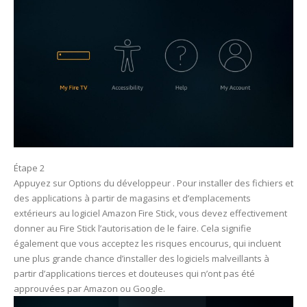
Étape 2
Appuyez sur Options du développeur . Pour installer des fichiers et
des applications à partir de magasins et d’emplacements
extérieurs au logiciel Amazon Fire Stick, vous devez effectivement
donner au Fire Stick l’autorisation de le faire. Cela signifie
également que vous acceptez les risques encourus, qui incluent
une plus grande chance d’installer des logiciels malveillants à
partir d’applications tierces et douteuses qui n’ont pas été
approuvées par Amazon ou Google.