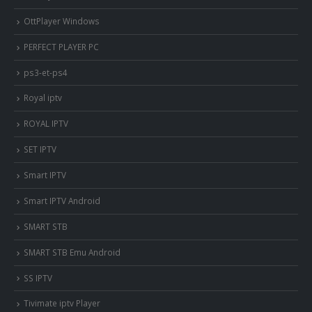
OttPlayer Windows
PERFECT PLAYER PC
ps3-et-ps4
Royal iptv
ROYAL IPTV
SET IPTV
Smart IPTV
Smart IPTV Android
SMART STB
SMART STB Emu Android
SS IPTV
Tivimate iptv Player