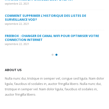
septembre 22, 2021
MY
COMMENT SUPPRIMER L’HISTORIQUE DES LISTES DE
LI
SURVEILLANCE VOD?
US
septembre 22, 2021
sep
FREEBOX : CHANGER DE CANAL WIFI POUR OPTIMISER VOTRE
CO
CONNECTION INTERNET
MA
septembre 22, 2021
sep
ABOUT US
Nulla nunc dui, tristique in semper vel, congue sed ligula. Nam dolor
ligula, faucibus id sodales in, auctor fringilla libero. Nulla nunc dui,
tristique in semper vel. Nam dolor ligula, faucibus id sodales in,
auctor fringilla libero.