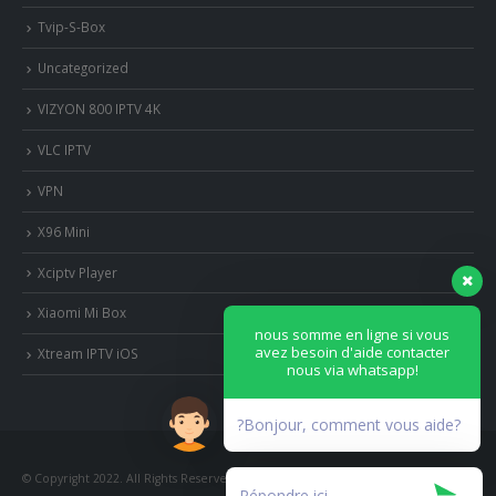
Tvip-S-Box
Uncategorized
VIZYON 800 IPTV 4K
VLC IPTV
VPN
X96 Mini
Xciptv Player
Xiaomi Mi Box
nous somme en ligne si vous
avez besoin d'aide contacter
Xtream IPTV iOS
nous via whatsapp!
?Bonjour, comment vous aide?
© Copyright 2022. All Rights Reserved.