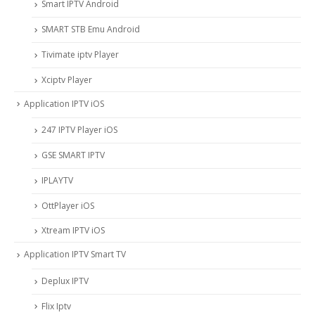
Smart IPTV Android
SMART STB Emu Android
Tivimate iptv Player
Xciptv Player
Application IPTV iOS
247 IPTV Player iOS
‎GSE SMART IPTV
IPLAYTV
OttPlayer iOS
Xtream IPTV iOS
Application IPTV Smart TV
Deplux IPTV
Flix Iptv