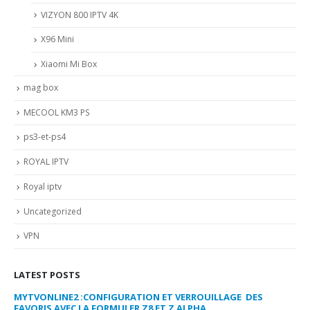
VIZYON 800 IPTV 4K
X96 Mini
Xiaomi Mi Box
mag box
MECOOL KM3 PS
ps3-et-ps4
ROYAL IPTV
Royal iptv
Uncategorized
VPN
LATEST POSTS
MYTVONLINE2 :CONFIGURATION ET VERROUILLAGE DES
CO
FAVORIS AVEC LA FORMULER Z8 ET Z ALPHA
sep