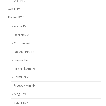
VLC IPTV
Avis IPTV
Boitier IPTV
Apple TV
Beelink SEA I
Chromecast
DREAMLINK T3
Enigma Box
Fire Stick Amazon
Formuler Z
Freebox Mini 4K
Mag Box
Tvip-S-Box