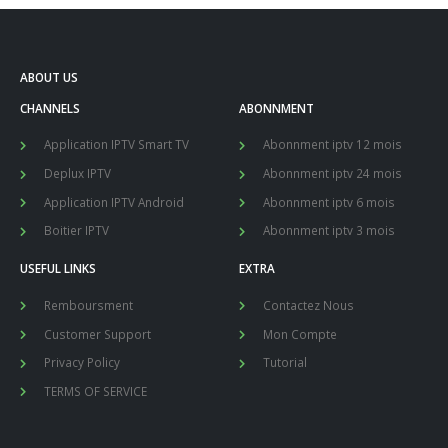
ABOUT US
CHANNELS
ABONNMENT
Application IPTV Smart TV
Abonnment iptv 12 mois
Deplux IPTV
Abonnment iptv 24 mois
Application IPTV Android
Abonnment iptv 6 mois
Boitier IPTV
Abonnment iptv 3 mois
USEFUL LINKS
EXTRA
Remboursment
Contactez Nous
Customer Support
Mon Compte
Privacy Policy
Tutorial
TERMS OF SERVICE