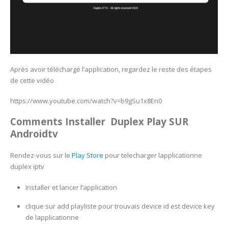
Après avoir téléchargé l’application, regardez le reste des étapes
de cette vidéo
https://www.youtube.com/watch?v=b9gSu1x8En0
Comments Installer Duplex Play SUR
Androidtv
Rendez-vous sur le
Play Store
pour telecharger lapplicationne
duplex iptv
Installer et lancer l’application
clique sur add playliste pour trouvais device id est device key
de lapplicationne