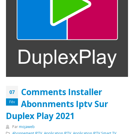
Comments Installer
07
Abonnments Iptv Sur
Fév
Duplex Play 2021
Par
mojaweb
Abonnement IPTV
,
Application IPTV
,
Application IPTV Smart TV
,