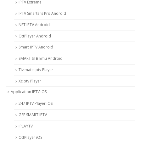
IPTV Extreme
IPTV Smarters Pro Android
NET IPTV Android
OttPlayer Android
Smart IPTV Android
SMART STB Emu Android
Tivimate iptv Player
Xciptv Player
Application IPTV iOS
247 IPTV Player iOS
‎GSE SMART IPTV
IPLAYTV
OttPlayer iOS