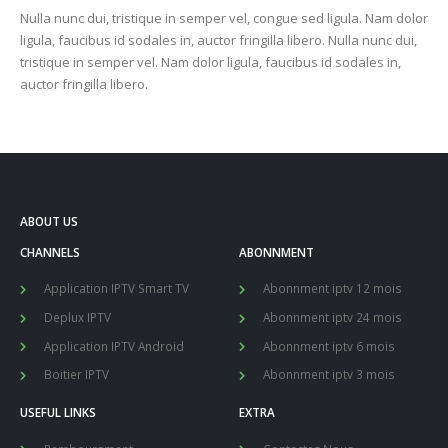
Nulla nunc dui, tristique in semper vel, congue sed ligula. Nam dolor
ligula, faucibus id sodales in, auctor fringilla libero. Nulla nunc dui,
tristique in semper vel. Nam dolor ligula, faucibus id sodales in,
auctor fringilla libero.
ABOUT US
CHANNELS
ABONNMENT
Application IPTV Smart TV
Abonnment iptv 12 mois
Deplux IPTV
Abonnment iptv 24 mois
Application IPTV Android
Abonnment iptv 6 mois
Boitier IPTV
Abonnment iptv 3 mois
USEFUL LINKS
EXTRA