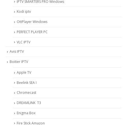
IPTV SMARTERS PRO Windows
Kodi iptv
OttPlayer Windows
PERFECT PLAYER PC
VLC IPTV
Avis IPTV
Boitier IPTV
Apple TV
Beelink SEA I
Chromecast
DREAMLINK T3
Enigma Box
Fire Stick Amazon