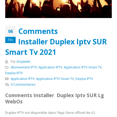
Comments
06
Installer Duplex Iptv SUR
Fév
Smart Tv 2021
Par
mojaweb
Abonnement IPTV
,
Application IPTV
,
Application IPTV Smart TV
,
Deplux IPTV
Application IPTV
,
Application IPTV Smart TV
,
Deplux IPTV
0 Commentaires
Comments Installer Duplex Iptv SUR
Lg
WebOs
Duplex IPTV est disponible dans l’App Store officiel de LG