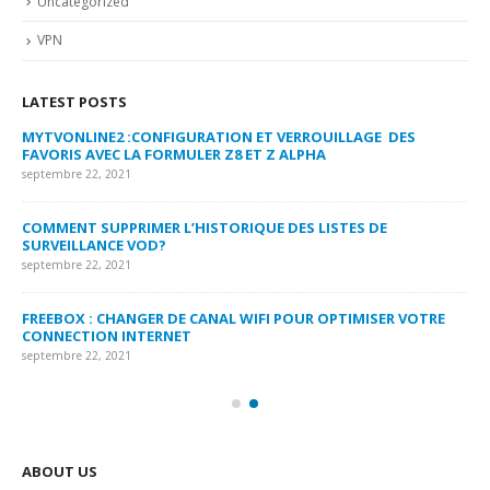
Uncategorized
VPN
LATEST POSTS
MYTVONLINE2 :CONFIGURATION ET VERROUILLAGE DES
CO
FAVORIS AVEC LA FORMULER Z8 ET Z ALPHA
sep
septembre 22, 2021
MY
COMMENT SUPPRIMER L’HISTORIQUE DES LISTES DE
LI
SURVEILLANCE VOD?
US
septembre 22, 2021
sep
FREEBOX : CHANGER DE CANAL WIFI POUR OPTIMISER VOTRE
CO
CONNECTION INTERNET
MA
septembre 22, 2021
sep
ABOUT US