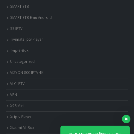
SMART STB
SMART STB Emu Android
SS IPTV
Tivimate iptv Player
Tvip-S-Box
Uncategorized
VIZYON 800 IPTV 4K
VLC IPTV
VPN
X96 Mini
Xciptv Player
Xiaomi Mi Box
nous somme en ligne si vous