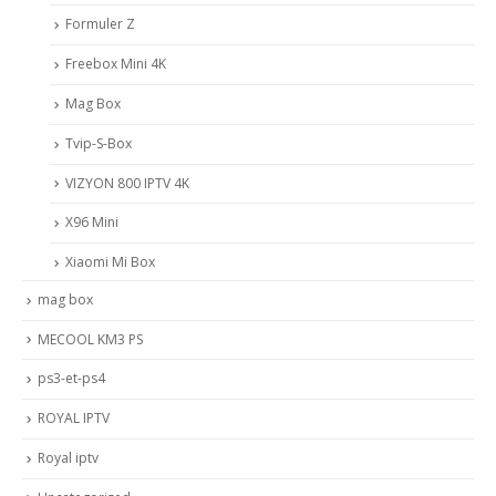
Formuler Z
Freebox Mini 4K
Mag Box
Tvip-S-Box
VIZYON 800 IPTV 4K
X96 Mini
Xiaomi Mi Box
mag box
MECOOL KM3 PS
ps3-et-ps4
ROYAL IPTV
Royal iptv