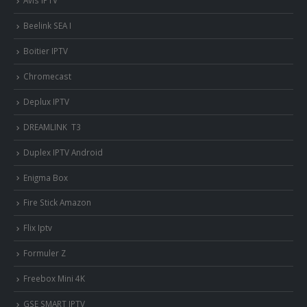
Avis IPTV
Beelink SEA I
Boitier IPTV
Chromecast
Deplux IPTV
DREAMLINK T3
Duplex IPTV Android
Enigma Box
Fire Stick Amazon
Flix Iptv
Formuler Z
Freebox Mini 4K
‎GSE SMART IPTV