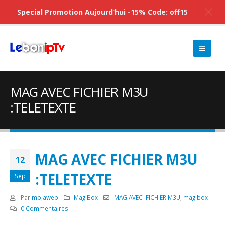
Special Promotion Aujourd’hui -15% Code: off15
MAG AVEC FICHIER M3U
:TELETEXTE
MAG AVEC FICHIER M3U
12
:TELETEXTE
Sep
Par
mojaweb
Mag Box
MAG AVEC FICHIER M3U
,
mag box
0 Commentaires