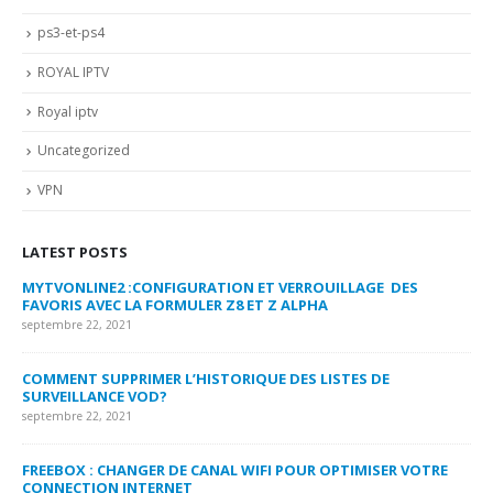
ps3-et-ps4
ROYAL IPTV
Royal iptv
Uncategorized
VPN
LATEST POSTS
MYTVONLINE2 :CONFIGURATION ET VERROUILLAGE DES
CO
FAVORIS AVEC LA FORMULER Z8 ET Z ALPHA
sep
septembre 22, 2021
MY
COMMENT SUPPRIMER L’HISTORIQUE DES LISTES DE
LI
SURVEILLANCE VOD?
US
septembre 22, 2021
sep
FREEBOX : CHANGER DE CANAL WIFI POUR OPTIMISER VOTRE
CO
CONNECTION INTERNET
MA