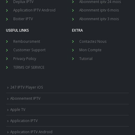
Deplux IPTV
Abonnment iptv 24 mois
Application IPTV Android
Abonnment iptv 6 mois
Boitier IPTV
Abonnment iptv 3 mois
USEFUL LINKS
EXTRA
Remboursment
Contactez Nous
Customer Support
Mon Compte
Privacy Policy
Tutorial
TERMS OF SERVICE
247 IPTV Player iOS
Abonnement IPTV
Apple TV
Application IPTV
Application IPTV Android