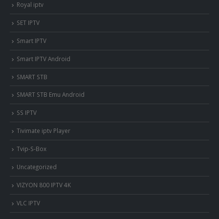
Royal iptv
SET IPTV
Smart IPTV
Smart IPTV Android
SMART STB
SMART STB Emu Android
SS IPTV
Tivimate iptv Player
Tvip-S-Box
Uncategorized
VIZYON 800 IPTV 4K
VLC IPTV