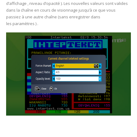
d’affichage , niveau d’opacité ). Les nouvelles valeurs sont valides
dans la chaîne en cours de visionnage jusqu’à ce que vous
passiez à une autre chaîne (sans enregistrer dans
les paramètres ) .