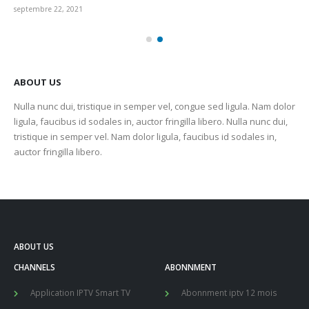
septembre 22, 2021
sep
ABOUT US
Nulla nunc dui, tristique in semper vel, congue sed ligula. Nam dolor
ligula, faucibus id sodales in, auctor fringilla libero. Nulla nunc dui,
tristique in semper vel. Nam dolor ligula, faucibus id sodales in,
auctor fringilla libero.
ABOUT US
CHANNELS
ABONNMENT
Application IPTV Smart TV
Abonnment iptv 12 mois