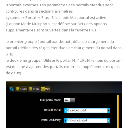
8 portails externes. Les paramètres des portails étendus sont
configurés dans la section Paramètres
système ⇒ Portail ⇒ Plus . Si le mode Multiportal est activé
(l’ option Mode Multiportal est définie sur ON ), des options
supplémentaires sont ouvertes dans la fenêtre Plus :
le premier groupe ( portail par défaut , délai de chargement du
portail ) définit des règles étendues de chargement du portail dans
STB;
le deuxième groupe ( Utiliser le portail N , l’ URL N, le nom du portail )
est destiné à ajouter des portails externes supplémentaires (plus
de deux).