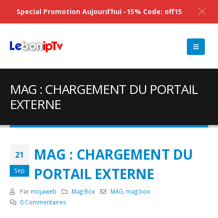
Special Promotion Aujourd’hui -15% Code: off15
MAG : CHARGEMENT DU PORTAIL
EXTERNE
MAG : CHARGEMENT DU
21
PORTAIL EXTERNE
Sep
Par
mojaweb
Mag Box
MAG
,
mag box
0 Commentaires