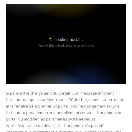
Si pendant le chargement du portail … un message affichant
l’utilisateur appuie sur Menu sur le RC, le chargement s’interrompt
et la fenêtre Sélectionner un portail pour le chargement s’ouvre:
l’utilisateur peut démarrer manuellement certains chargement du
portail ou modifier les paramètres système requis.
Après l’expiration du délai (si le chargement n’a pas été
interrompu), le chargement automatique du portail démarre. Une