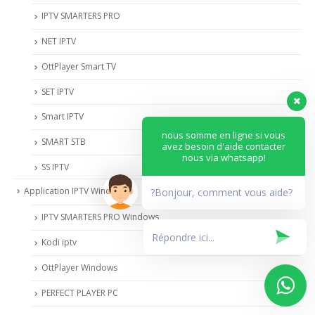
IPTV SMARTERS PRO
NET IPTV
OttPlayer Smart TV
SET IPTV
Smart IPTV
nous somme en ligne si vous
SMART STB
avez besoin d'aide contacter
nous via whatsapp!
SS IPTV
Application IPTV Windows
?Bonjour, comment vous aide?
IPTV SMARTERS PRO Windows
Kodi iptv
OttPlayer Windows
PERFECT PLAYER PC