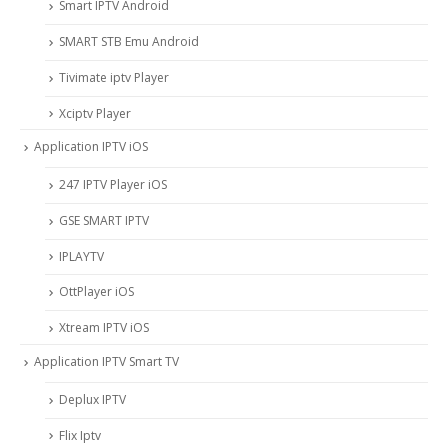
Smart IPTV Android
SMART STB Emu Android
Tivimate iptv Player
Xciptv Player
Application IPTV iOS
247 IPTV Player iOS
‎GSE SMART IPTV
IPLAYTV
OttPlayer iOS
Xtream IPTV iOS
Application IPTV Smart TV
Deplux IPTV
Flix Iptv