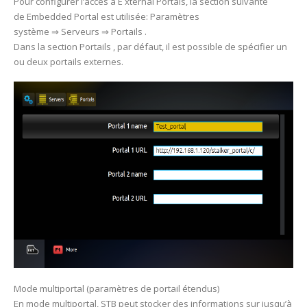
Pour configurer l’accès à E xternal Portals, la section suivante
de Embedded Portal est utilisée: Paramètres
système ⇒ Serveurs ⇒ Portails .
Dans la section Portails , par défaut, il est possible de spécifier un
ou deux portails externes.
Mode multiportal (paramètres de portail étendus)
En mode multiportal, STB peut stocker des informations sur jusqu’à