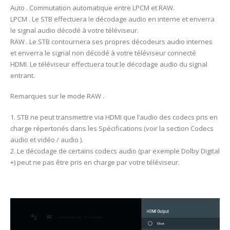
Auto . Commutation automatique entre LPCM et RAW.
LPCM . Le STB effectuera le décodage audio en interne et enverra
le signal audio décodé à votre téléviseur.
RAW . Le STB contournera ses propres décodeurs audio internes
et enverra le signal non décodé à votre téléviseur connecté
HDMI. Le téléviseur effectuera tout le décodage audio du signal
entrant.
Remarques sur le mode RAW .
1. STB ne peut transmettre via HDMI que l’audio des codecs pris en
charge répertoriés dans les Spécifications (voir la section Codecs
audio et vidéo / audio ).
2. Le décodage de certains codecs audio (par exemple Dolby Digital
+) peut ne pas être pris en charge par votre téléviseur.