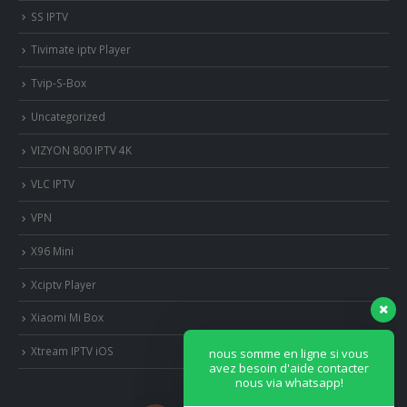
SS IPTV
Tivimate iptv Player
Tvip-S-Box
Uncategorized
VIZYON 800 IPTV 4K
VLC IPTV
VPN
X96 Mini
Xciptv Player
Xiaomi Mi Box
nous somme en ligne si vous
avez besoin d'aide contacter
Xtream IPTV iOS
nous via whatsapp!