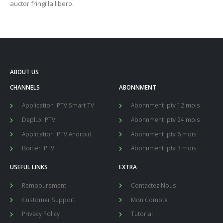
auctor fringilla libero.
ABOUT US
CHANNELS
ABONNMENT
Application IPTV Smart TV
Abonnment iptv 12 mois
Deplux IPTV
Abonnment iptv 24 mois
Application IPTV Android
Abonnment iptv 6 mois
Boitier IPTV
Abonnment iptv 3 mois
USEFUL LINKS
EXTRA
Remboursment
Contactez Nous
Customer Support
Mon Compte
Privacy Policy
Tutorial