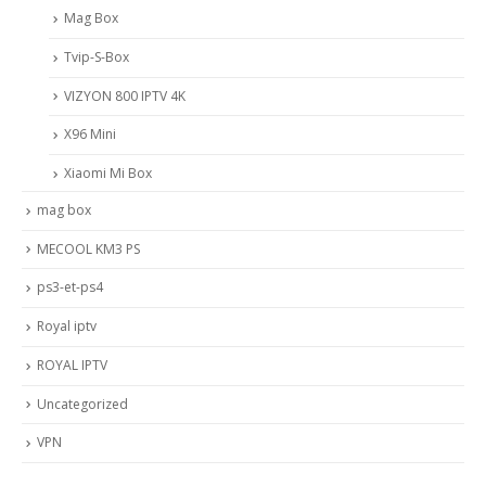
Mag Box
Tvip-S-Box
VIZYON 800 IPTV 4K
X96 Mini
Xiaomi Mi Box
mag box
MECOOL KM3 PS
ps3-et-ps4
Royal iptv
ROYAL IPTV
Uncategorized
VPN