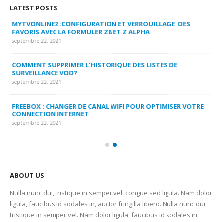
LATEST POSTS
MYTVONLINE2 :CONFIGURATION ET VERROUILLAGE DES
CO
FAVORIS AVEC LA FORMULER Z8 ET Z ALPHA
sep
septembre 22, 2021
MY
COMMENT SUPPRIMER L’HISTORIQUE DES LISTES DE
LI
SURVEILLANCE VOD?
US
septembre 22, 2021
sep
FREEBOX : CHANGER DE CANAL WIFI POUR OPTIMISER VOTRE
CO
CONNECTION INTERNET
MA
septembre 22, 2021
sep
ABOUT US
Nulla nunc dui, tristique in semper vel, congue sed ligula. Nam dolor
ligula, faucibus id sodales in, auctor fringilla libero. Nulla nunc dui,
tristique in semper vel. Nam dolor ligula, faucibus id sodales in,