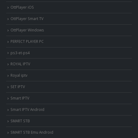
OttPlayer iOS
OttPlayer Smart TV
OttPlayer Windows
PERFECT PLAYER PC
ps3-et-ps4
ROYAL IPTV
Royal iptv
SET IPTV
Smart IPTV
Smart IPTV Android
SMART STB
SMART STB Emu Android