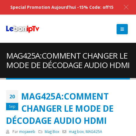
Special Promotion Aujourd’hui -15% Code: off15
MAG425A:COMMENT CHANGER LE
MODE DE DÉCODAGE AUDIO HDMI
MAG425A:COMMENT
20
CHANGER LE MODE DE
Sep
DÉCODAGE AUDIO HDMI
Par
mojaweb
Mag Box
mag box
,
MAG425A