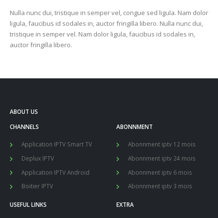
Nulla nunc dui, tristique in semper vel, congue sed ligula. Nam dolor
ligula, faucibus id sodales in, auctor fringilla libero. Nulla nunc dui,
tristique in semper vel. Nam dolor ligula, faucibus id sodales in,
auctor fringilla libero.
ABOUT US
CHANNELS
ABONNMENT
Application IPTV Smart TV
Abonnment iptv 12 mois
Deplux IPTV
Abonnment iptv 24 mois
Application IPTV Android
Abonnment iptv 6 mois
Boitier IPTV
Abonnment iptv 3 mois
USEFUL LINKS
EXTRA