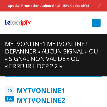
Special Promotion Aujourd’hui -15% Code: off15
MYTVONLINE1 MYTVONLINE2
DEPANNER « AUCUN SIGNAL » OU
« SIGNAL NON VALIDE » OU
« ERREUR HDCP 2.2 »
MYTVONLINE1
20
MYTVONLINE2
Sep