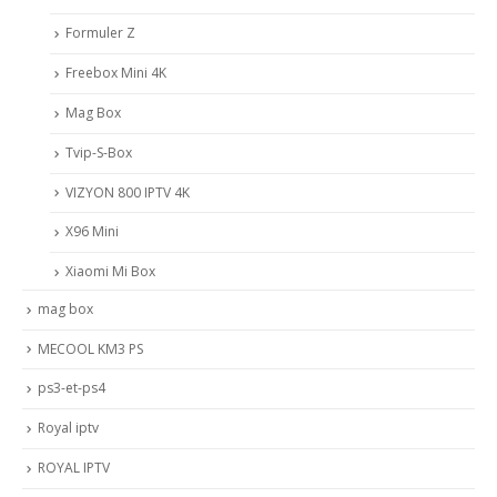
Formuler Z
Freebox Mini 4K
Mag Box
Tvip-S-Box
VIZYON 800 IPTV 4K
X96 Mini
Xiaomi Mi Box
mag box
MECOOL KM3 PS
ps3-et-ps4
Royal iptv
ROYAL IPTV