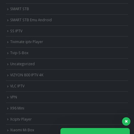
SMART STB
SMART STB Emu Android
SS IPTV
Tivimate iptv Player
Tvip-S-Box
Uncategorized
VIZYON 800 IPTV 4K
VLC IPTV
VPN
X96 Mini
Xciptv Player
Xiaomi Mi Box