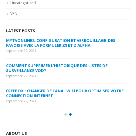
Uncategorized
VPN
LATEST POSTS
MYTVONLINE2 :CONFIGURATION ET VERROUILLAGE DES
CO
FAVORIS AVEC LA FORMULER Z8 ET Z ALPHA
sep
septembre 22, 2021
MY
COMMENT SUPPRIMER L’HISTORIQUE DES LISTES DE
LI
SURVEILLANCE VOD?
US
septembre 22, 2021
sep
FREEBOX : CHANGER DE CANAL WIFI POUR OPTIMISER VOTRE
CO
CONNECTION INTERNET
MA
septembre 22, 2021
sep
ABOUT US