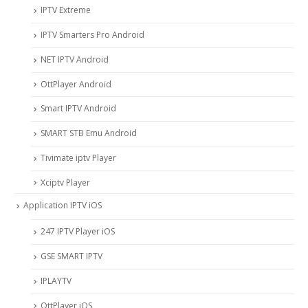
IPTV Extreme
IPTV Smarters Pro Android
NET IPTV Android
OttPlayer Android
Smart IPTV Android
SMART STB Emu Android
Tivimate iptv Player
Xciptv Player
Application IPTV iOS
247 IPTV Player iOS
‎GSE SMART IPTV
IPLAYTV
OttPlayer iOS