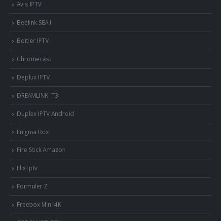
Avis IPTV
Beelink SEA I
Boitier IPTV
Chromecast
Deplux IPTV
DREAMLINK T3
Duplex IPTV Android
Enigma Box
Fire Stick Amazon
Flix Iptv
Formuler Z
Freebox Mini 4K