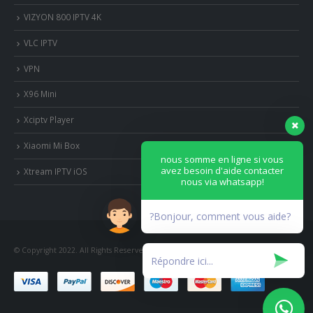
VIZYON 800 IPTV 4K
VLC IPTV
VPN
X96 Mini
Xciptv Player
Xiaomi Mi Box
nous somme en ligne si vous
avez besoin d'aide contacter
Xtream IPTV iOS
nous via whatsapp!
?Bonjour, comment vous aide?
© Copyright 2022. All Rights Reserved.