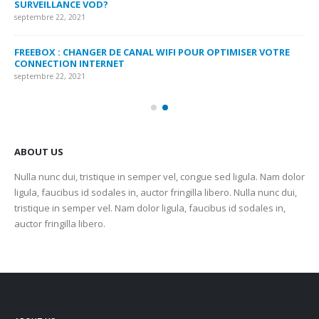
SURVEILLANCE VOD?
US
septembre 22, 2021
sep
FREEBOX : CHANGER DE CANAL WIFI POUR OPTIMISER VOTRE
CO
CONNECTION INTERNET
MA
septembre 22, 2021
sep
ABOUT US
Nulla nunc dui, tristique in semper vel, congue sed ligula. Nam dolor
ligula, faucibus id sodales in, auctor fringilla libero. Nulla nunc dui,
tristique in semper vel. Nam dolor ligula, faucibus id sodales in,
auctor fringilla libero.