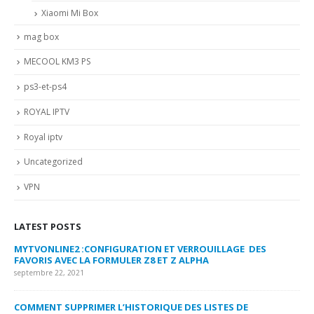
Xiaomi Mi Box
mag box
MECOOL KM3 PS
ps3-et-ps4
ROYAL IPTV
Royal iptv
Uncategorized
VPN
LATEST POSTS
MYTVONLINE2 :CONFIGURATION ET VERROUILLAGE DES
CO
FAVORIS AVEC LA FORMULER Z8 ET Z ALPHA
sep
septembre 22, 2021
MY
COMMENT SUPPRIMER L’HISTORIQUE DES LISTES DE
LI