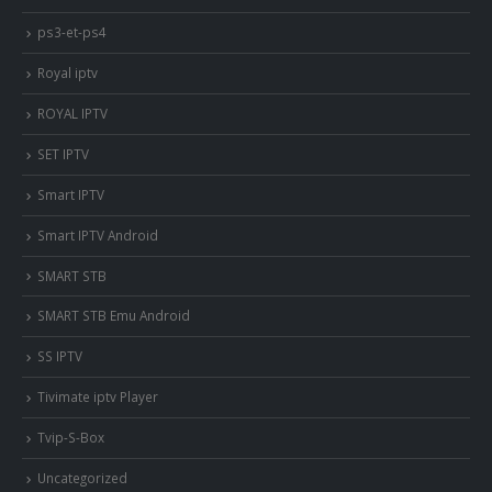
ps3-et-ps4
Royal iptv
ROYAL IPTV
SET IPTV
Smart IPTV
Smart IPTV Android
SMART STB
SMART STB Emu Android
SS IPTV
Tivimate iptv Player
Tvip-S-Box
Uncategorized