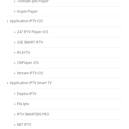
Tivimate iptv Player
Xciptv Player
Application IPTV iOS
247 IPTV Player iOS
‎GSE SMART IPTV
IPLAYTV
OttPlayer iOS
Xtream IPTV iOS
Application IPTV Smart TV
Deplux IPTV
Flix Iptv
IPTV SMARTERS PRO
NET IPTV