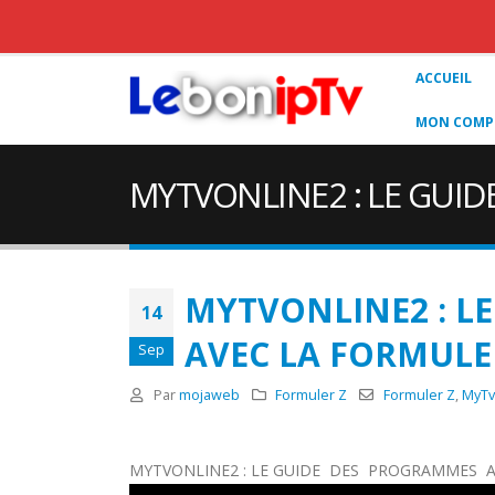
ACCUEIL
MON COMPT
MYTVONLINE2 : LE GUI
MYTVONLINE2 : L
14
AVEC LA FORMULER
Sep
Par
mojaweb
Formuler Z
Formuler Z
,
MyTv
MYTVONLINE2 : LE GUIDE DES PROGRAMMES AV