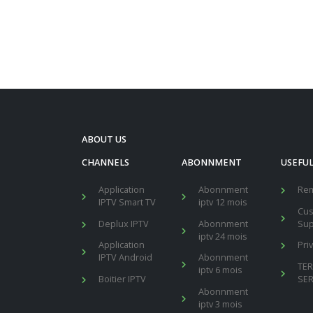
ABOUT US
CHANNELS
ABONNMENT
USEFUL
Application
Abonnment
Re
IPTV Smart TV
iptv 12 mois
Cu
Deplux IPTV
Abonnment
Sup
iptv 24 mois
Application
Pri
IPTV Android
Abonnment
TE
iptv 6 mois
Boitier IPTV
SER
Abonnment
iptv 3 mois