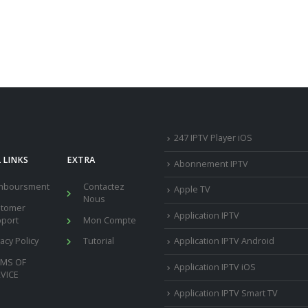
247 IPTV Player iOS
 LINKS
EXTRA
Abonnement IPTV
mboursment
Contactez
Apple TV
Nous
stomer
Application IPTV
port
Mon Compte
vacy Policy
Tutorial
Application IPTV Android
RMS OF
Application IPTV iOS
VICE
Application IPTV Smart TV