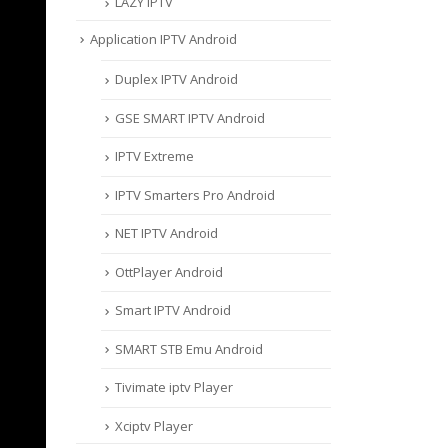
LAZY IPTV
Application IPTV Android
Duplex IPTV Android
GSE SMART IPTV Android
IPTV Extreme
IPTV Smarters Pro Android
NET IPTV Android
OttPlayer Android
Smart IPTV Android
SMART STB Emu Android
Tivimate iptv Player
Xciptv Player