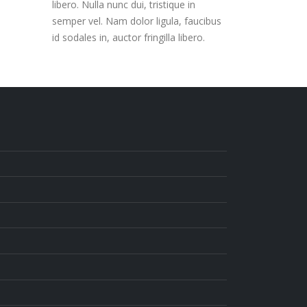
libero. Nulla nunc dui, tristique in
semper vel. Nam dolor ligula, faucibus
id sodales in, auctor fringilla libero.