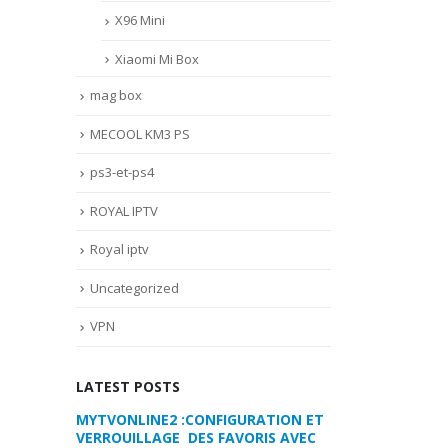
X96 Mini
Xiaomi Mi Box
mag box
MECOOL KM3 PS
ps3-et-ps4
ROYAL IPTV
Royal iptv
Uncategorized
VPN
LATEST POSTS
RATION ET
COMMENT PARAMETRER VOTRE
MYTVONLINE2 :
RIS AVEC
DREAMLINK T3
VERROUILLAGE D