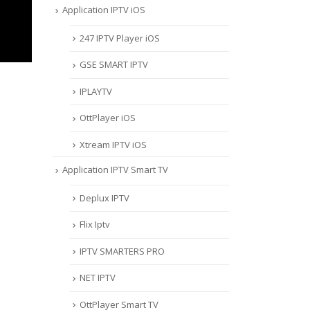
Application IPTV iOS
247 IPTV Player iOS
‎GSE SMART IPTV
IPLAYTV
OttPlayer iOS
Xtream IPTV iOS
Application IPTV Smart TV
Deplux IPTV
Flix Iptv
IPTV SMARTERS PRO
NET IPTV
OttPlayer Smart TV