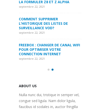
LPHA
LA FORMULER Z8
septembre 22, 2021
septembre 22, 2021
MYTVONLINE1 MYTVONLINE2
:QUELLES SONT LES LIMITATIONS
COMMENT SUPP
 DE
MAXIMALES PRIS EN CHARGE SUR
L’HISTORIQUE DE
CLES USB|DISQUE DUR | CARTE SD
SURVEILLANCE 
septembre 22, 2021
septembre 22, 2021
ANAL WIFI
COMMENT UTILISER VOTRE
FREEBOX : CHAN
ABONNEMENT IPTV DE VOTRE
POUR OPTIMISE
MAG250/254 POUR KODI
CONNECTION IN
septembre 22, 2021
septembre 22, 2021
ABOUT US
Nulla nunc dui, tristique in semper vel,
congue sed ligula. Nam dolor ligula,
faucibus id sodales in, auctor fringilla