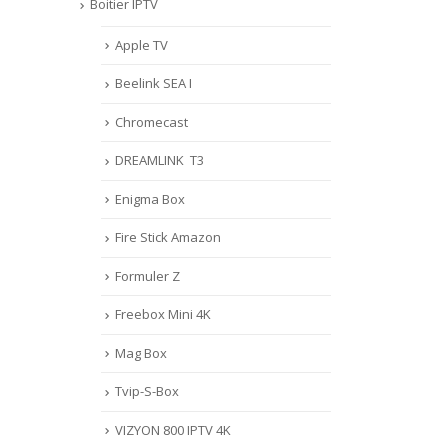
Boitier IPTV
devenant de plus en plus
populaires, les gens
Apple TV
commencent à se demander
Beelink SEA I
quel est le meilleur...
Lire la suite
Chromecast
DREAMLINK T3
Enigma Box
Fire Stick Amazon
Formuler Z
Freebox Mini 4K
Mag Box
Tvip-S-Box
VIZYON 800 IPTV 4K