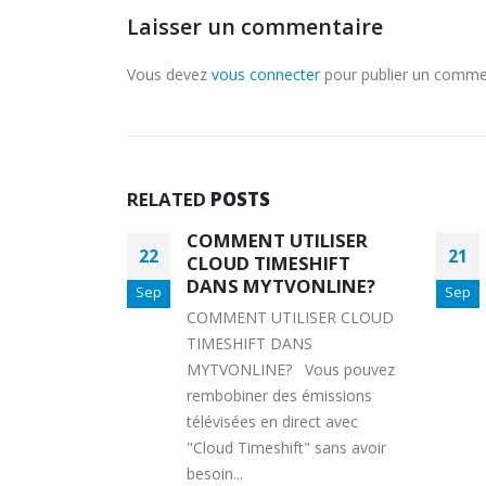
Laisser un commentaire
Vous devez
vous connecter
pour publier un comme
RELATED
POSTS
ILISER
COMMENT REGARDER VOS CHAI
21
13
HIFT
TV SUR FORMULER Z7+
NLINE?
Sep
Sep
COMMENT REGARDER VOS
SER CLOUD
CHAINES TV SUR FORMULER
S
Z7+ La disponibilité de Catch
ous pouvez
up TV dépend de votre
émissions
fournisseur de services....
ect avec
Lire la suite
 sans avoir