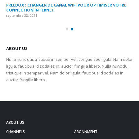
FREEBOX : CHANGER DE CANAL WIFI POUR OPTIMISER VOTRE
CO
CONNECTION INTERNET
MA
septembre 22, 2021
sep
ABOUT US
Nulla nunc dui, tristique in semper vel, congue sed ligula. Nam dolor
ligula, faucibus id sodales in, auctor fringilla libero. Nulla nunc dui,
tristique in semper vel. Nam dolor ligula, faucibus id sodales in,
auctor fringilla libero.
ABOUT US
CHANNELS
ABONNMENT