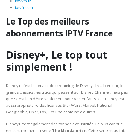
iptvxm.fr
iptvfr.com
Le Top des meilleurs
abonnements IPTV France
Disney+, Le top tout
simplement !
Disney+, c’est le service de streaming de Disney. Il y a bien sur, les
grands classics, les trucs qui passent sur Disney Channel, mais pas
que ! C’est loin d’être seulement pour vos enfants. Car Disney est
aussi propriétaire des licences Star Wars, Marvel, National
Geographic, Pixar, Fox, .. et une centaine d’autres…
Disney+ c’est également des tonnes exclusivités. La plus connue
est certainement la série
The Mandalorian
. Cette série nous fait