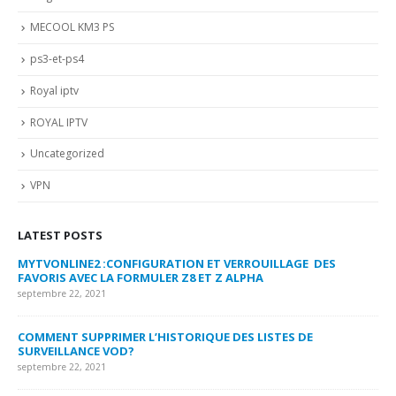
MECOOL KM3 PS
ps3-et-ps4
Royal iptv
ROYAL IPTV
Uncategorized
VPN
LATEST POSTS
MYTVONLINE2 :CONFIGURATION ET VERROUILLAGE DES
CO
FAVORIS AVEC LA FORMULER Z8 ET Z ALPHA
sep
septembre 22, 2021
MY
COMMENT SUPPRIMER L’HISTORIQUE DES LISTES DE
LI
SURVEILLANCE VOD?
US
septembre 22, 2021
sep