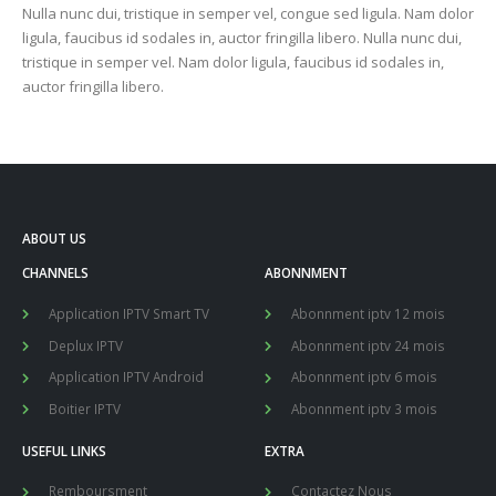
Nulla nunc dui, tristique in semper vel, congue sed ligula. Nam dolor
ligula, faucibus id sodales in, auctor fringilla libero. Nulla nunc dui,
tristique in semper vel. Nam dolor ligula, faucibus id sodales in,
auctor fringilla libero.
ABOUT US
CHANNELS
ABONNMENT
Application IPTV Smart TV
Abonnment iptv 12 mois
Deplux IPTV
Abonnment iptv 24 mois
Application IPTV Android
Abonnment iptv 6 mois
Boitier IPTV
Abonnment iptv 3 mois
USEFUL LINKS
EXTRA
Remboursment
Contactez Nous