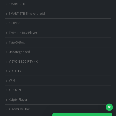
SMART STB
SMART STB Emu Android
SS IPTV
Tivimate iptv Player
Tvip-S-Box
Uncategorized
VIZYON 800 IPTV 4K
VLC IPTV
VPN
X96 Mini
Xciptv Player
Xiaomi Mi Box
nous somme en ligne si vous