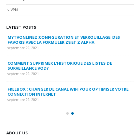
VPN
LATEST POSTS
MYTVONLINE2 :CONFIGURATION ET VERROUILLAGE DES
CO
FAVORIS AVEC LA FORMULER Z8 ET Z ALPHA
sep
septembre 22, 2021
MY
COMMENT SUPPRIMER L’HISTORIQUE DES LISTES DE
LI
SURVEILLANCE VOD?
US
septembre 22, 2021
sep
FREEBOX : CHANGER DE CANAL WIFI POUR OPTIMISER VOTRE
CO
CONNECTION INTERNET
MA
septembre 22, 2021
sep
ABOUT US