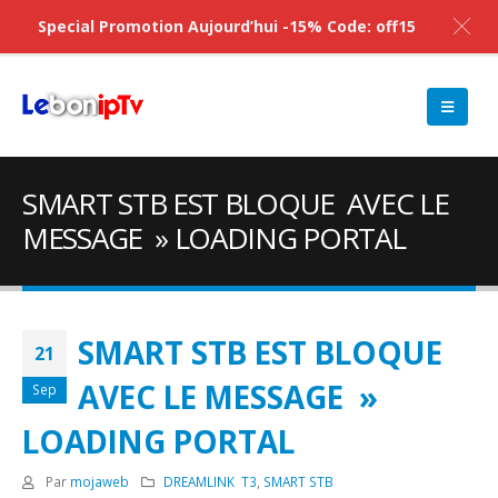
Special Promotion Aujourd’hui -15% Code: off15
SMART STB EST BLOQUE AVEC LE
MESSAGE » LOADING PORTAL
SMART STB EST BLOQUE
21
AVEC LE MESSAGE »
Sep
LOADING PORTAL
Par
mojaweb
DREAMLINK T3
,
SMART STB