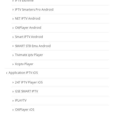
IPTV Extreme
IPTV Smarters Pro Android
NET IPTV Android
OttPlayer Android
Smart IPTV Android
SMART STB Emu Android
Tivimate iptv Player
Xciptv Player
Application IPTV iOS
247 IPTV Player iOS
‎GSE SMART IPTV
IPLAYTV
OttPlayer iOS