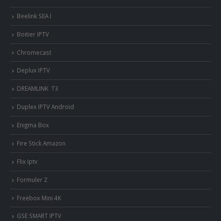
Beelink SEA I
Boitier IPTV
Chromecast
Deplux IPTV
DREAMLINK T3
Duplex IPTV Android
Enigma Box
Fire Stick Amazon
Flix Iptv
Formuler Z
Freebox Mini 4K
‎GSE SMART IPTV