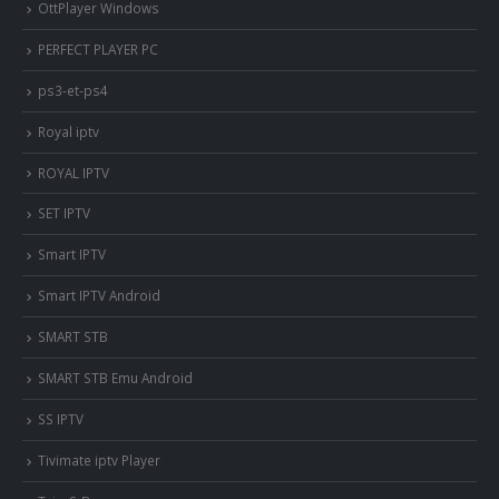
OttPlayer Windows
PERFECT PLAYER PC
ps3-et-ps4
Royal iptv
ROYAL IPTV
SET IPTV
Smart IPTV
Smart IPTV Android
SMART STB
SMART STB Emu Android
SS IPTV
Tivimate iptv Player