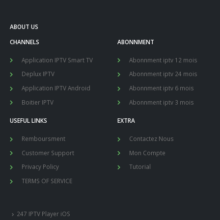
ABOUT US
CHANNELS
ABONNMENT
Application IPTV Smart TV
Abonnment iptv 12 mois
Deplux IPTV
Abonnment iptv 24 mois
Application IPTV Android
Abonnment iptv 6 mois
Boitier IPTV
Abonnment iptv 3 mois
USEFUL LINKS
EXTRA
Remboursment
Contactez Nous
Customer Support
Mon Compte
Privacy Policy
Tutorial
TERMS OF SERVICE
247 IPTV Player iOS