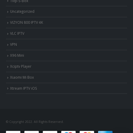
Tvip-S-Box
Uncategorized
VIZYON 800 IPTV 4K
VLC IPTV
VPN
X96 Mini
Xciptv Player
Xiaomi Mi Box
Xtream IPTV iOS
© Copyright 2022. All Rights Reserved.