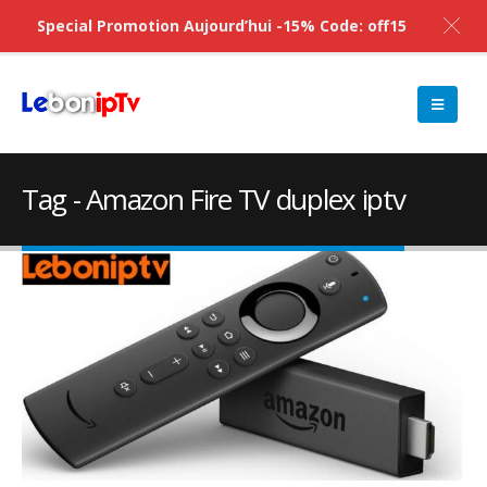
Special Promotion Aujourd’hui -15% Code: off15
Tag - Amazon Fire TV duplex iptv