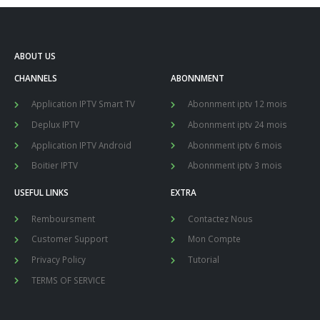
ABOUT US
CHANNELS
ABONNMENT
Application IPTV Smart TV
Abonnment iptv 12 mois
Deplux IPTV
Abonnment iptv 24 mois
Application IPTV Android
Abonnment iptv 6 mois
Boitier IPTV
Abonnment iptv 3 mois
USEFUL LINKS
EXTRA
Remboursment
Contactez Nous
Customer Support
Mon Compte
Privacy Policy
Tutorial
TERMS OF SERVICE