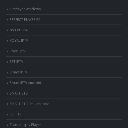
OttPlayer Windows
PERFECT PLAYER PC
ps3-et-ps4
ROYAL IPTV
Royal iptv
SET IPTV
Smart IPTV
Smart IPTV Android
SMART STB
SMART STB Emu Android
SS IPTV
Tivimate iptv Player