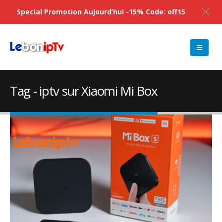
Special Promotion Aujourd’hui -15% Code: off15
Tag - iptv sur Xiaomi Mi Box