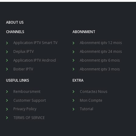
ABOUT US
CHANNELS
ABONNMENT
Application IPTV Smart TV
Abonnment iptv 12 mois
Deplux IPTV
Abonnment iptv 24 mois
Application IPTV Android
Abonnment iptv 6 mois
Boitier IPTV
Abonnment iptv 3 mois
USEFUL LINKS
EXTRA
Remboursment
Contactez Nous
Customer Support
Mon Compte
Privacy Policy
Tutorial
TERMS OF SERVICE