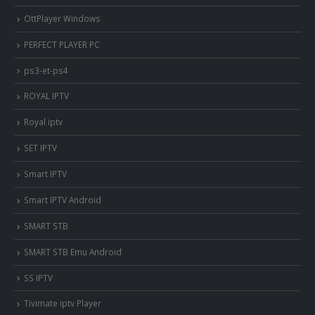
OttPlayer Windows
PERFECT PLAYER PC
ps3-et-ps4
ROYAL IPTV
Royal iptv
SET IPTV
Smart IPTV
Smart IPTV Android
SMART STB
SMART STB Emu Android
SS IPTV
Tivimate iptv Player