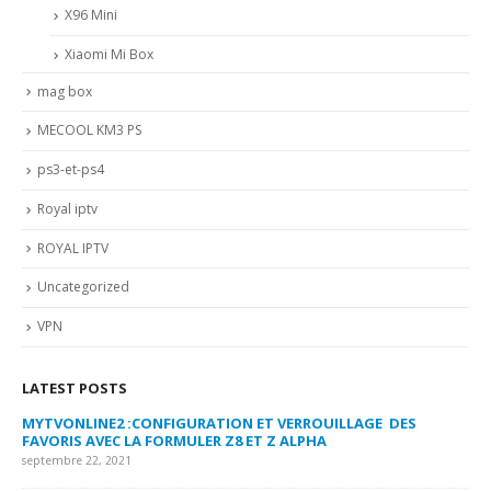
X96 Mini
Xiaomi Mi Box
mag box
MECOOL KM3 PS
ps3-et-ps4
Royal iptv
ROYAL IPTV
Uncategorized
VPN
LATEST POSTS
MYTVONLINE2 :CONFIGURATION ET VERROUILLAGE DES
CO
FAVORIS AVEC LA FORMULER Z8 ET Z ALPHA
sep
septembre 22, 2021