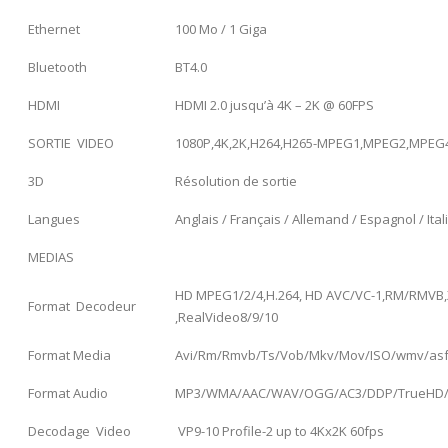
Ethernet
100 Mo / 1 Giga
Bluetooth
BT4.0
HDMI
HDMI 2.0 jusqu’à 4K – 2K @ 60FPS
SORTIE VIDEO
1080P,4K,2K,H264,H265-MPEG1,MPEG2,MPEG4
3D
Résolution de sortie
Langues
Anglais / Français / Allemand / Espagnol / Ita
MEDIAS
HD MPEG1/2/4,H.264, HD AVC/VC-1,RM/RMVB,
Format Decodeur
,RealVideo8/9/10
Format Media
Avi/Rm/Rmvb/Ts/Vob/Mkv/Mov/ISO/wmv/asf
Format Audio
MP3/WMA/AAC/WAV/OGG/AC3/DDP/TrueHD/
Decodage Video
VP9-10 Profile-2 up to 4Kx2K 60fps