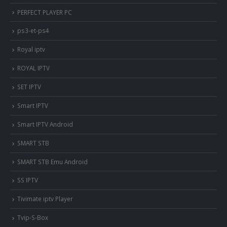
PERFECT PLAYER PC
ps3-et-ps4
Royal iptv
ROYAL IPTV
SET IPTV
Smart IPTV
Smart IPTV Android
SMART STB
SMART STB Emu Android
SS IPTV
Tivimate iptv Player
Tvip-S-Box