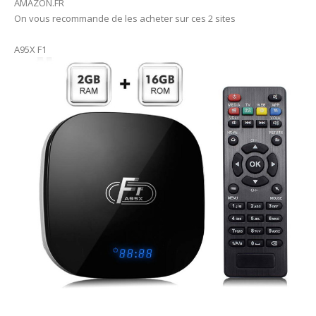
AMAZON.FR
On vous recommande de les acheter sur ces 2 sites
A95X F1