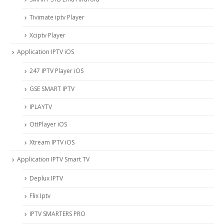
Tivimate iptv Player
Xciptv Player
Application IPTV iOS
247 IPTV Player iOS
‎GSE SMART IPTV
IPLAYTV
OttPlayer iOS
Xtream IPTV iOS
Application IPTV Smart TV
Deplux IPTV
Flix Iptv
IPTV SMARTERS PRO