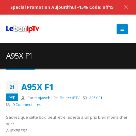
Special Promotion Aujourd’hui -15% Code: off15
A95X F1
A95X F1
21
Sep
Par
mojaweb
Boitier IPTV
A95X F1
0 Commentaires
Sachez que cette box peut être acheté à un prix bien moins cher
sur :
ALIEXPRESS