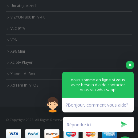
Uncategorized
VIZYON 800 IPTV 4K
VLC IPTV
VPN
X96 Mini
Xciptv Player
Xiaomi Mi Box
nous somme en ligne si vous
avez besoin d'aide contacter
Xtream IPTV iOS
nous via whatsapp!
?Bonjour, comment vous aide?
© Copyright 2022. All Rights Reserved.