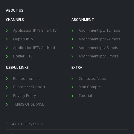
ABOUT US
CHANNELS
ABONNMENT
Application IPTV Smart TV
Abonnment iptv 12 mois
Deplux IPTV
Abonnment iptv 24 mois
Application IPTV Android
Abonnment iptv 6 mois
Boitier IPTV
Abonnment iptv 3 mois
USEFUL LINKS
EXTRA
Remboursment
Contactez Nous
Customer Support
Mon Compte
Privacy Policy
Tutorial
TERMS OF SERVICE
247 IPTV Player iOS