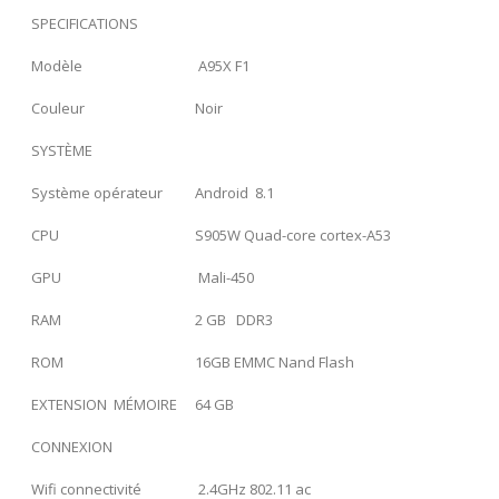
SPECIFICATIONS
Modèle
A95X F1
Couleur
Noir
SYSTÈME
Système opérateur
Android 8.1
CPU
S905W Quad-core cortex-A53
GPU
Mali-450
RAM
2 GB DDR3
ROM
16GB EMMC Nand Flash
EXTENSION MÉMOIRE
64 GB
CONNEXION
Wifi connectivité
2.4GHz 802.11 ac