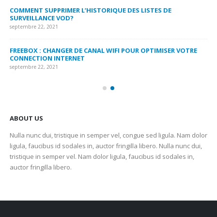
MY
COMMENT SUPPRIMER L’HISTORIQUE DES LISTES DE
LI
SURVEILLANCE VOD?
US
septembre 22, 2021
sep
FREEBOX : CHANGER DE CANAL WIFI POUR OPTIMISER VOTRE
CO
CONNECTION INTERNET
MA
septembre 22, 2021
sep
ABOUT US
Nulla nunc dui, tristique in semper vel, congue sed ligula. Nam dolor
ligula, faucibus id sodales in, auctor fringilla libero. Nulla nunc dui,
tristique in semper vel. Nam dolor ligula, faucibus id sodales in,
auctor fringilla libero.