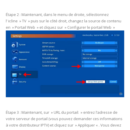
Étape 2 : Maintenant, dans le menu de droite, sélectionnez
l’ icône » TV » puis sur le côté droit, changez la source de contenu
en » Portail Web » et cliquez sur » Configurer le portail Web »
Étape 3 : Maintenant, sur » URL du portail: » entrez l’adresse de
votre serveur de portail (vous pouvez demander ces informations
à votre distributeur IPTV) et cliquez sur » Appliquer « . Vous devez