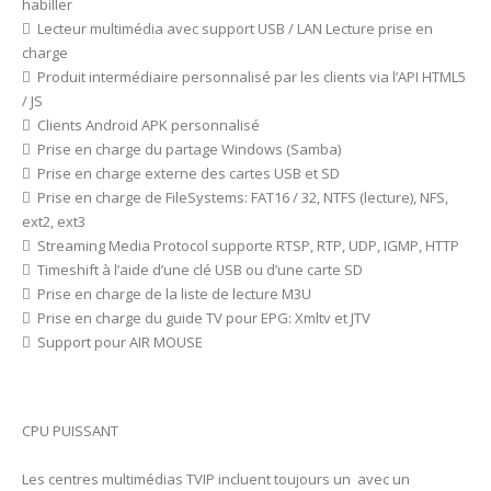
habiller
 Lecteur multimédia avec support USB / LAN Lecture prise en
charge
 Produit intermédiaire personnalisé par les clients via l’API HTML5
/ JS
 Clients Android APK personnalisé
 Prise en charge du partage Windows (Samba)
 Prise en charge externe des cartes USB et SD
 Prise en charge de FileSystems: FAT16 / 32, NTFS (lecture), NFS,
ext2, ext3
 Streaming Media Protocol supporte RTSP, RTP, UDP, IGMP, HTTP
 Timeshift à l’aide d’une clé USB ou d’une carte SD
 Prise en charge de la liste de lecture M3U
 Prise en charge du guide TV pour EPG: Xmltv et JTV
 Support pour AIR MOUSE
CPU PUISSANT
Les centres multimédias TVIP incluent toujours un avec un