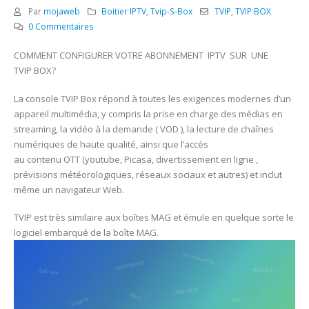
Par
mojaweb
Boitier IPTV
,
Tvip-S-Box
TVIP
,
TVIP BOX
0 Commentaires
COMMENT CONFIGURER VOTRE ABONNEMENT IPTV SUR UNE
TVIP BOX?
La console TVIP Box répond à toutes les exigences modernes d’un
appareil multimédia, y compris la prise en charge des médias en
streaming, la vidéo à la demande ( VOD ), la lecture de chaînes
numériques de haute qualité, ainsi que l’accès
au contenu OTT (youtube, Picasa, divertissement en ligne ,
prévisions météorologiques, réseaux sociaux et autres) et inclut
même un navigateur Web.
TVIP est très similaire aux boîtes MAG et émule en quelque sorte le
logiciel embarqué de la boîte MAG.