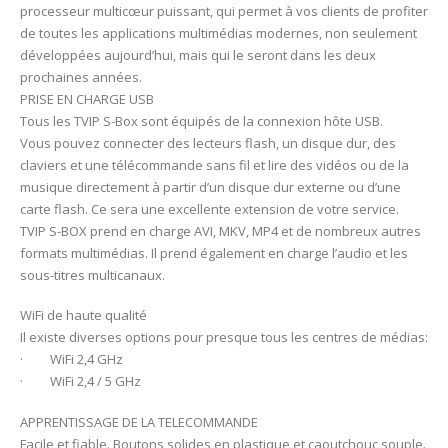
processeur multicœur puissant, qui permet à vos clients de profiter
de toutes les applications multimédias modernes, non seulement
développées aujourd’hui, mais qui le seront dans les deux
prochaines années.
PRISE EN CHARGE USB
Tous les TVIP S-Box sont équipés de la connexion hôte USB.
Vous pouvez connecter des lecteurs flash, un disque dur, des
claviers et une télécommande sans fil et lire des vidéos ou de la
musique directement à partir d’un disque dur externe ou d’une
carte flash. Ce sera une excellente extension de votre service.
TVIP S-BOX prend en charge AVI, MKV, MP4 et de nombreux autres
formats multimédias. Il prend également en charge l’audio et les
sous-titres multicanaux.
WiFi de haute qualité
Il existe diverses options pour presque tous les centres de médias:
· WiFi 2,4 GHz
· WiFi 2,4 / 5 GHz
APPRENTISSAGE DE LA TELECOMMANDE
Facile et fiable. Boutons solides en plastique et caoutchouc souple.