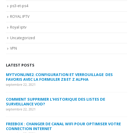
ps3-et-ps4
ROYAL IPTV
Royal iptv
Uncategorized
VPN
LATEST POSTS
MYTVONLINE2 :CONFIGURATION ET VERROUILLAGE DES
CO
FAVORIS AVEC LA FORMULER Z8 ET Z ALPHA
sep
septembre 22, 2021
MY
COMMENT SUPPRIMER L’HISTORIQUE DES LISTES DE
LI
SURVEILLANCE VOD?
US
septembre 22, 2021
sep
FREEBOX : CHANGER DE CANAL WIFI POUR OPTIMISER VOTRE
CO
CONNECTION INTERNET
MA