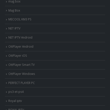
mag box
Mag Box
MECOOL KM3 PS
NET IPTV
NET IPTV Android
OttPlayer Android
OttPlayer iOS
OttPlayer Smart TV
OttPlayer Windows
PERFECT PLAYER PC
ps3-et-ps4
Royal iptv
ROYAL IPTV