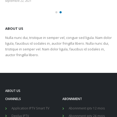
septembre 22, 2021
sep
ABOUT US
Nulla nunc dui, tristique in semper vel, congue sed ligula. Nam dolor
ligula, faucibus id sodales in, auctor fringilla libero. Nulla nunc dui,
tristique in semper vel. Nam dolor ligula, faucibus id sodales in,
auctor fringilla libero.
ABOUT US
CHANNELS
ABONNMENT
Application IPTV Smart TV
Abonnment iptv 12 mois
Deplux IPTV
Abonnment iptv 24 mois