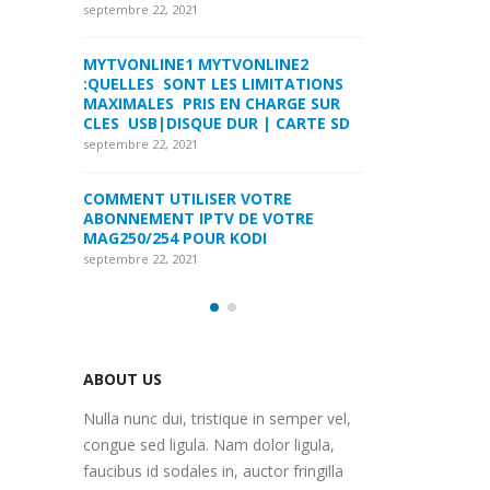
LA FORMULER Z8 ET Z ALPHA
septembre 22, 2021
septembre 22, 2021
INE2
MYTVONLINE1 M
ITATIONS
COMMENT SUPPRIMER
:QUELLES SONT 
ARGE SUR
L’HISTORIQUE DES LISTES DE
MAXIMALES PRI
 CARTE SD
SURVEILLANCE VOD?
CLES USB|DISQU
septembre 22, 2021
septembre 22, 2021
RE
FREEBOX : CHANGER DE CANAL WIFI
COMMENT UTILI
OTRE
POUR OPTIMISER VOTRE
ABONNEMENT IP
CONNECTION INTERNET
MAG250/254 PO
septembre 22, 2021
septembre 22, 2021
ABOUT US
Nulla nunc dui, tristique in semper vel,
congue sed ligula. Nam dolor ligula,
faucibus id sodales in, auctor fringilla