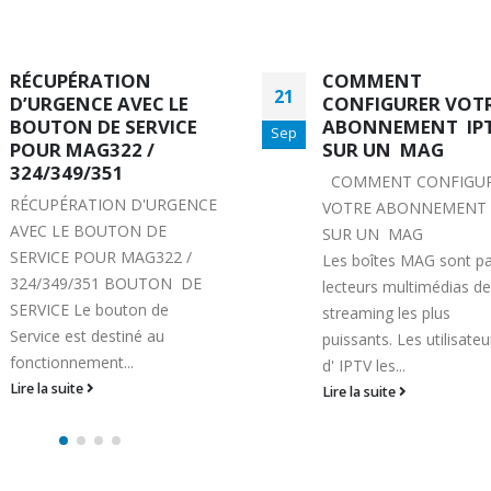
COMMENT
MAG351
11
CONFIGURER VOTRE
MAG351 PRODUCTION
ABONNEMENT IPTV
Sep
ARRETEE RUPTURE
SUR UN MAG
DEFINITIVE DE STOCK
COMMENT CONFIGURER
MAG351 / 352 est un
VOTRE ABONNEMENT IPTV
décodeur IPTV / OTT hau
SUR UN MAG
Lire la suite
Les boîtes MAG sont parmi les
lecteurs multimédias de
streaming les plus
puissants. Les utilisateurs
d' IPTV les...
Lire la suite
MYTVONLINE2 :CONFIGURATION ET
COMMENT PARAMETRER
VERROUILLAGE DES FAVORIS AVEC
DREAMLINK T3