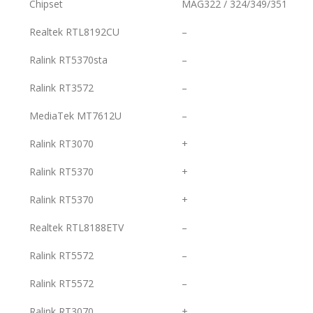
Chipset
MAG322 / 324/349/351
Realtek RTL8192CU
–
Ralink RT5370sta
–
Ralink RT3572
–
MediaTek MT7612U
–
Ralink RT3070
+
Ralink RT5370
+
Ralink RT5370
+
Realtek RTL8188ETV
–
Ralink RT5572
–
Ralink RT5572
–
Ralink RT3070
+