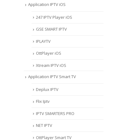
Application IPTV iOS
247 IPTV Player iOS
‎GSE SMART IPTV
IPLAYTV
OttPlayer iOS
Xtream IPTV iOS
Application IPTV Smart TV
Deplux IPTV
Flix Iptv
IPTV SMARTERS PRO
NET IPTV
OttPlayer Smart TV