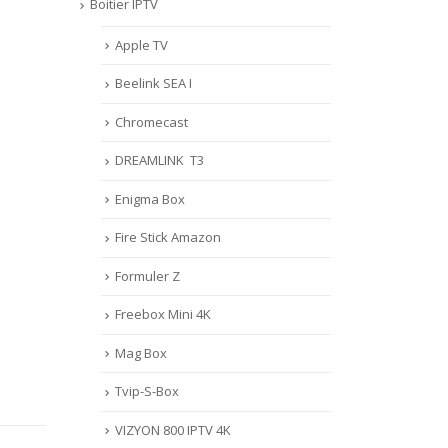
Boitier IPTV
Apple TV
Beelink SEA I
Chromecast
DREAMLINK T3
Enigma Box
Fire Stick Amazon
Formuler Z
Freebox Mini 4K
Mag Box
Tvip-S-Box
VIZYON 800 IPTV 4K