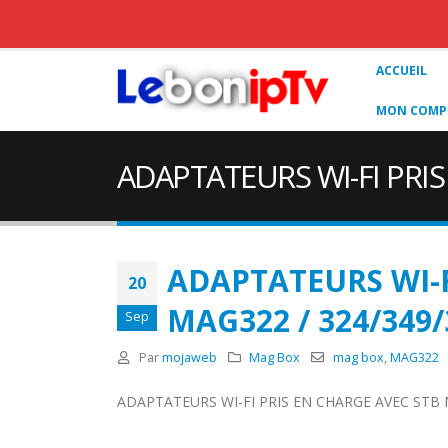
ACCUEIL
MON COMPT
ADAPTATEURS WI-FI PRIS
ADAPTATEURS WI-F
20
MAG322 / 324/349/
Sep
Par
mojaweb
Mag Box
mag box
,
MAG322
ADAPTATEURS WI-FI PRIS EN CHARGE AVEC STB 