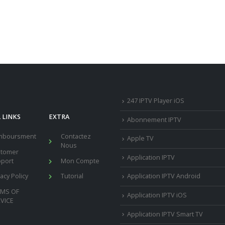
247 IPTV Player iOS
 LINKS
EXTRA
Abonnement IPTV
mboursment
Contactez
Apple TV
Nous
stomer
Application IPTV
port
Mon Compte
vacy Policy
Tutorial
Application IPTV Android
RMS OF
Application IPTV iOS
VICE
Application IPTV Smart TV