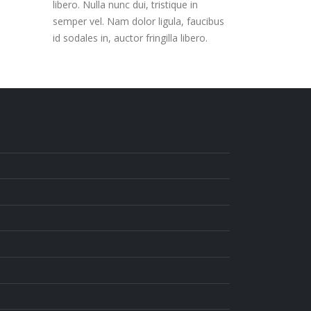
libero. Nulla nunc dui, tristique in
semper vel. Nam dolor ligula, faucibus
id sodales in, auctor fringilla libero.