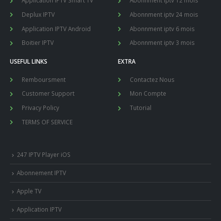
Application IPTV Smart TV
Abonnment iptv 12 mois
Deplux IPTV
Abonnment iptv 24 mois
Application IPTV Android
Abonnment iptv 6 mois
Boitier IPTV
Abonnment iptv 3 mois
USEFUL LINKS
EXTRA
Remboursment
Contactez Nous
Customer Support
Mon Compte
Privacy Policy
Tutorial
TERMS OF SERVICE
247 IPTV Player iOS
Abonnement IPTV
Apple TV
Application IPTV