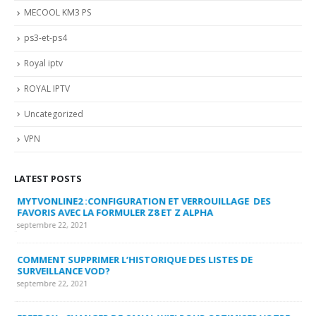
MECOOL KM3 PS
ps3-et-ps4
Royal iptv
ROYAL IPTV
Uncategorized
VPN
LATEST POSTS
MYTVONLINE2 :CONFIGURATION ET VERROUILLAGE DES
CO
FAVORIS AVEC LA FORMULER Z8 ET Z ALPHA
sep
septembre 22, 2021
MY
COMMENT SUPPRIMER L’HISTORIQUE DES LISTES DE
LI
SURVEILLANCE VOD?
US
septembre 22, 2021
sep