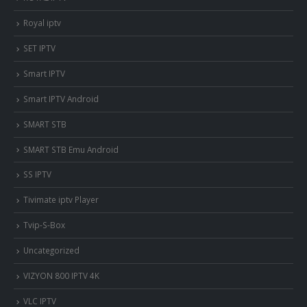
Royal iptv
SET IPTV
Smart IPTV
Smart IPTV Android
SMART STB
SMART STB Emu Android
SS IPTV
Tivimate iptv Player
Tvip-S-Box
Uncategorized
VIZYON 800 IPTV 4K
VLC IPTV