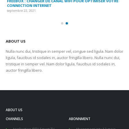
FREEBOX : CHANGER DE CANAL WIFI POUR OPTIMISER VOTRE
CO
CONNECTION INTERNET
MA
septembre 22, 2021
sep
ABOUT US
Nulla nunc dui, tristique in semper vel, congue sed ligula. Nam dolor
ligula, faucibus id sodales in, auctor fringilla libero. Nulla nunc dui,
tristique in semper vel. Nam dolor ligula, faucibus id sodales in,
auctor fringilla libero.
ABOUT US
CHANNELS
ABONNMENT