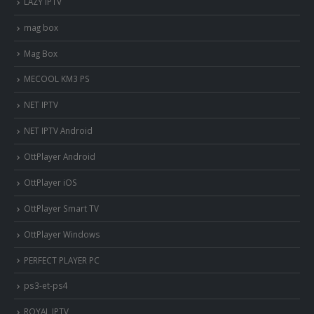
LAZY IPTV
mag box
Mag Box
MECOOL KM3 PS
NET IPTV
NET IPTV Android
OttPlayer Android
OttPlayer iOS
OttPlayer Smart TV
OttPlayer Windows
PERFECT PLAYER PC
ps3-et-ps4
ROYAL IPTV