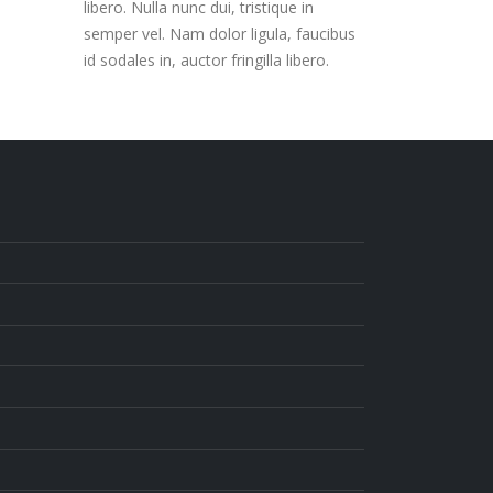
libero. Nulla nunc dui, tristique in
semper vel. Nam dolor ligula, faucibus
id sodales in, auctor fringilla libero.