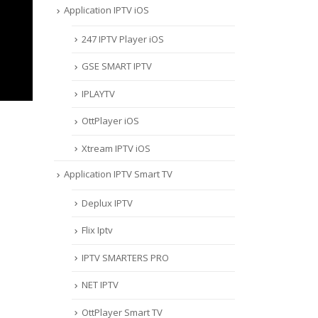
Application IPTV iOS
247 IPTV Player iOS
‎GSE SMART IPTV
IPLAYTV
OttPlayer iOS
Xtream IPTV iOS
Application IPTV Smart TV
Deplux IPTV
Flix Iptv
IPTV SMARTERS PRO
NET IPTV
OttPlayer Smart TV