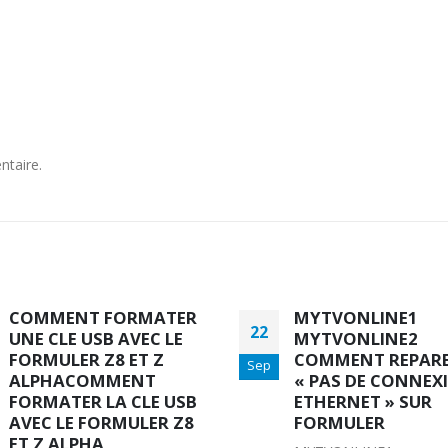
ntaire.
MYTVONLINE1
COMMENT INSTAL
12
MYTVONLINE2
PLAYSTORE SUR 
COMMENT REPARER
FORMULER Z7+/Z8
Sep
« PAS DE CONNEXION
ALPHA
ETHERNET » SUR
COMMENT INSTALLER
FORMULER
PLAYSTORE SUR VOT