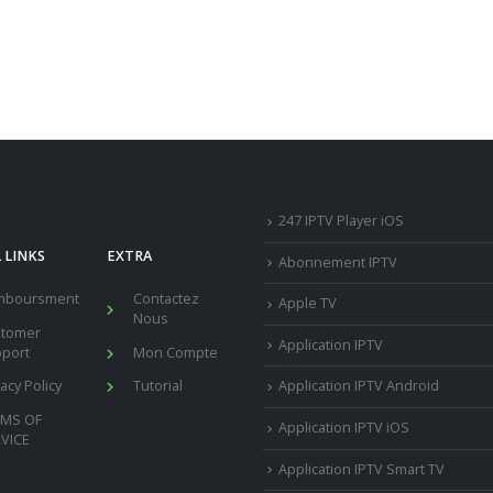
247 IPTV Player iOS
 LINKS
EXTRA
Abonnement IPTV
mboursment
Contactez
Apple TV
Nous
stomer
Application IPTV
port
Mon Compte
vacy Policy
Tutorial
Application IPTV Android
RMS OF
Application IPTV iOS
VICE
Application IPTV Smart TV