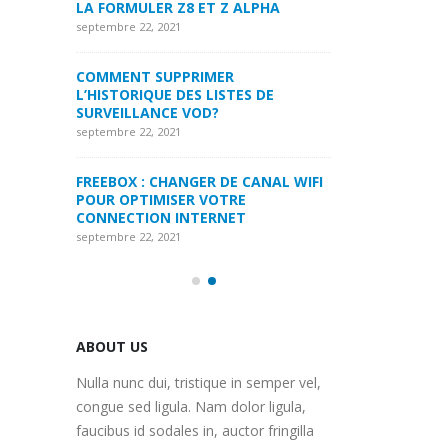
LPHA
LA FORMULER Z8
septembre 22, 2021
septembre 22, 2021
MYTVONLINE1 MYTVONLINE2
:QUELLES SONT LES LIMITATIONS
COMMENT SUPP
 DE
MAXIMALES PRIS EN CHARGE SUR
L’HISTORIQUE DE
CLES USB|DISQUE DUR | CARTE SD
SURVEILLANCE 
septembre 22, 2021
septembre 22, 2021
ANAL WIFI
COMMENT UTILISER VOTRE
FREEBOX : CHAN
ABONNEMENT IPTV DE VOTRE
POUR OPTIMISE
MAG250/254 POUR KODI
CONNECTION IN
septembre 22, 2021
septembre 22, 2021
ABOUT US
Nulla nunc dui, tristique in semper vel,
congue sed ligula. Nam dolor ligula,
faucibus id sodales in, auctor fringilla