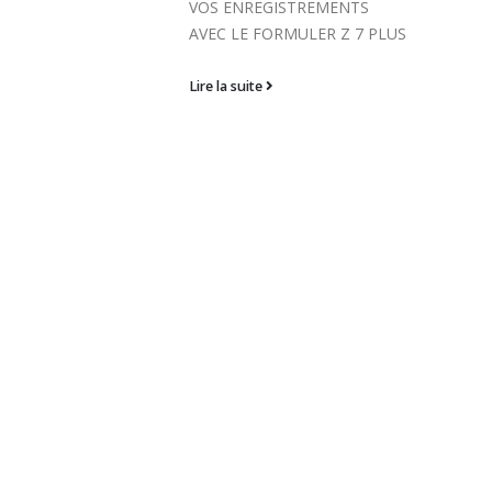
REMENTS
COMMENT FORMATER UNE
ER Z 7 PLUS
CLE USB AVEC LE FORMULER
Z8 ET Z ALPHA Comment
formater votre clé USB en vue
de...
Lire la suite