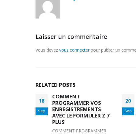
Laisser un commentaire
Vous devez
vous connecter
pour publier un comme
RELATED
POSTS
COMMENT FORMATER
20
22
R VOS
UNE CLE USB AVEC LE
MENTS
FORMULER Z8 ET Z
Sep
Sep
MULER Z 7
ALPHACOMMENT
FORMATER LA CLE USB
AVEC LE FORMULER Z8
GRAMMER
ET Z ALPHA