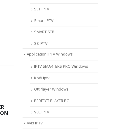
SET IPTV
Smart IPTV
SMART STB
SS IPTV
Application IPTV Windows
IPTV SMARTERS PRO Windows
Kodi iptv
OttPlayer Windows
LER
MYTVONLINE2
CO
22
20
VOTRE
:CONFIGURATION ET
PLU
PERFECT PLAYER PC
/Z
VERROUILLAGE DES
APK
Sep
Sep
VLC IPTV
FAVORIS AVEC LA
PER
FORMULER Z8 ET Z
FOR
Avis IPTV
ALPHA
COM
RE