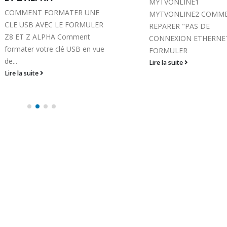
MYTVONLINE1
FORMULER Z7+/Z8/Z 
MYTVONLINE2 COMMENT
Installez GOOGLE CH
REPARER "PAS DE
depuis Market Pour un
CONNEXION ETHERNET" SUR
meilleur contrôle utilis
FORMULER
touche ...
Lire la suite
Lire la suite