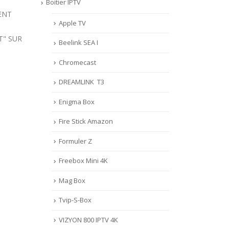
MYTVONLINE2
Boitier IPTV
PLUS
ALPHA
:CONFIGURATION ET
DAN
ROME
Apple TV
VERROUILLAGE DES FAVORIS
FOR
AVEC LA FORMULER Z8 ET Z
Veuil
er la
Beelink SEA I
ALPHA
Astuc
Chromecast
Lire la suite
Lire 
DREAMLINK T3
Enigma Box
Fire Stick Amazon
Formuler Z
Freebox Mini 4K
Mag Box
Tvip-S-Box
VIZYON 800 IPTV 4K