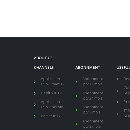
ABOUT US
CHANNELS
ABONNMENT
USEFUL
Application
Abonnment
Re
IPTV Smart TV
iptv 12 mois
Cu
Deplux IPTV
Abonnment
Sup
iptv 24 mois
Application
Pri
IPTV Android
Abonnment
TE
iptv 6 mois
Boitier IPTV
SER
Abonnment
iptv 3 mois