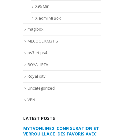
X96 Mini
Xiaomi Mi Box
mag box
MECOOL KM3 PS
ps3-et-ps4
ROYAL IPTV
Royal iptv
Uncategorized
VPN
LATEST POSTS
RATION ET
COMMENT PARAMETRER VOTRE
MYTVONLINE2 :
RIS AVEC
DREAMLINK T3
VERROUILLAGE D