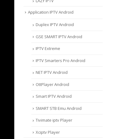
LAZY IPTV
Application IPTV Android
Duplex IPTV Android
GSE SMART IPTV Android
IPTV Extreme
IPTV Smarters Pro Android
NET IPTV Android
OttPlayer Android
Smart IPTV Android
SMART STB Emu Android
Tivimate iptv Player
Xciptv Player