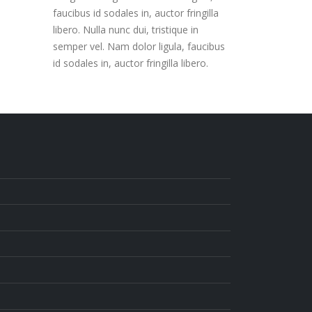
faucibus id sodales in, auctor fringilla
libero. Nulla nunc dui, tristique in
semper vel. Nam dolor ligula, faucibus
id sodales in, auctor fringilla libero.