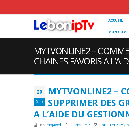
ACCUEIL
MON COMPT
MYTVONLINE2 – COMMEN
CHAINES FAVORIS A L’AI
MYTVONLINE2 – C
20
SUPPRIMER DES GR
Sep
A L’AIDE DU GESTION
Par
mojaweb
Formuler Z
Formuler Z
,
MyTv