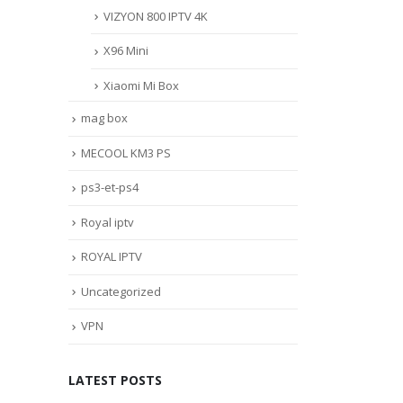
VIZYON 800 IPTV 4K
X96 Mini
Xiaomi Mi Box
mag box
MECOOL KM3 PS
ps3-et-ps4
Royal iptv
ROYAL IPTV
Uncategorized
VPN
LATEST POSTS