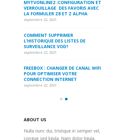
 VOTRE
MYTVONLINE2 :CONFIGURATION ET
COMMENT PARA
VERROUILLAGE DES FAVORIS AVEC
DREAMLINK T3
LA FORMULER Z8 ET Z ALPHA
septembre 22, 2021
septembre 22, 2021
INE2
MYTVONLINE1 M
ITATIONS
COMMENT SUPPRIMER
:QUELLES SONT 
ARGE SUR
L’HISTORIQUE DES LISTES DE
MAXIMALES PRI
 CARTE SD
SURVEILLANCE VOD?
CLES USB|DISQU
septembre 22, 2021
septembre 22, 2021
RE
FREEBOX : CHANGER DE CANAL WIFI
COMMENT UTILI
OTRE
POUR OPTIMISER VOTRE
ABONNEMENT IP
CONNECTION INTERNET
MAG250/254 PO
septembre 22, 2021
septembre 22, 2021
ABOUT US
Nulla nunc dui, tristique in semper vel,
congue sed ligula. Nam dolor ligula,