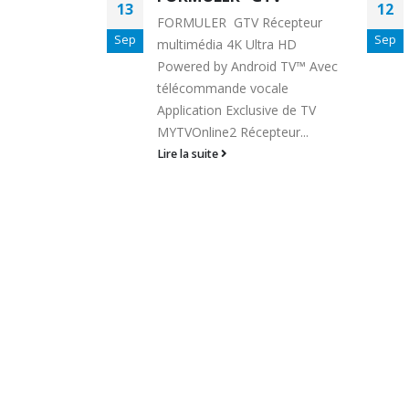
13
12
2 :COMMENT
FORMULER GTV Récepteur
ER AUX
Sep
Sep
multimédia 4K Ultra HD
Powered by Android TV™ Avec
télécommande vocale
:COMMENT SE
Application Exclusive de TV
 RESEAUX
MYTVOnline2 Récepteur...
tapes ci
Lire la suite
n WiFi
 de