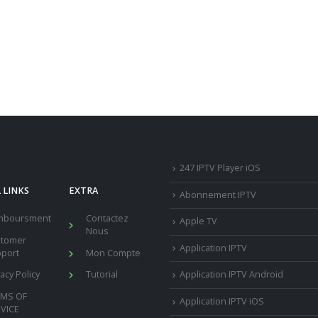
247 IPTV Player iOS
 LINKS
EXTRA
Abonnement IPTV
mboursment
Contactez
Apple TV
Nous
stomer
Application IPTV
port
Mon Compte
vacy Policy
Tutorial
Application IPTV Android
RMS OF
Application IPTV iOS
VICE