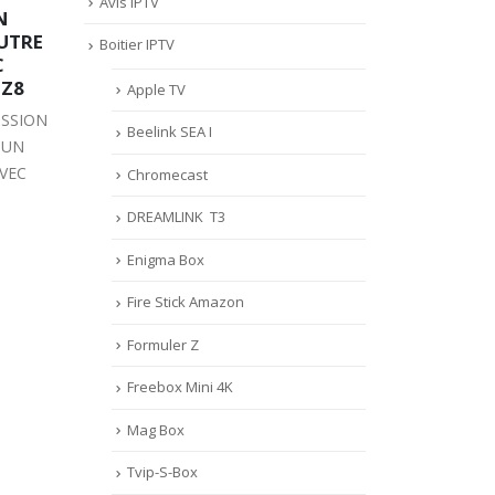
Avis IPTV
21
11
N
PLUS/Z8/Z ALPHA :
CO
UTRE
COMMENT UTILISER LA
GRO
Boitier IPTV
Sep
Sep
C
FONCTION VOD
TV
 Z8
Apple TV
FORMULER Z7 PLUS/Z8/Z
MYT
ISSION
ALPHA : COMMENT UTILISER
CAC
Beelink SEA I
 UN
LA FONCTION VOD
CHA
VEC
Chromecast
Lire la suite
Lire 
DREAMLINK T3
Enigma Box
Fire Stick Amazon
Formuler Z
Freebox Mini 4K
Mag Box
Tvip-S-Box