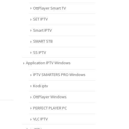
OttPlayer Smart TV
SET IPTV
Smart IPTV
SMART STB
SS IPTV
Application IPTV Windows
IPTV SMARTERS PRO Windows
Kodi iptv
OttPlayer Windows
PERFECT PLAYER PC
VLC IPTV
FORMULER Z7
MYT