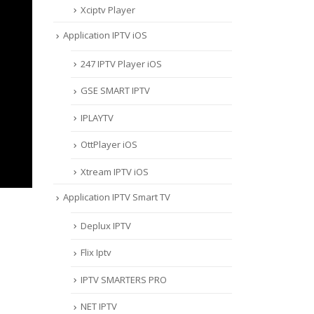
Xciptv Player
Application IPTV iOS
247 IPTV Player iOS
‎GSE SMART IPTV
IPLAYTV
OttPlayer iOS
Xtream IPTV iOS
Application IPTV Smart TV
Deplux IPTV
Flix Iptv
IPTV SMARTERS PRO
NET IPTV