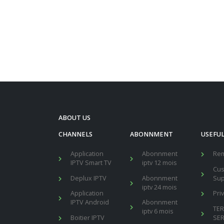
ABOUT US
CHANNELS
ABONNMENT
USEFUL
Application
Abonnment
Re
IPTV Smart TV
iptv 12 mois
Cu
Deplux IPTV
Abonnment
Sup
iptv 24 mois
Application
Pri
IPTV Android
Abonnment
TE
iptv 6 mois
Boitier IPTV
SER