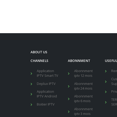
ABOUT US
CHANNELS
ABONNMENT
USEFUL
Application
Abonnment
Re
IPTV Smart TV
iptv 12 mois
Cu
Deplux IPTV
Abonnment
Sup
iptv 24 mois
Application
Pri
IPTV Android
Abonnment
TE
iptv 6 mois
Boitier IPTV
SER
Abonnment
iptv 3 mois