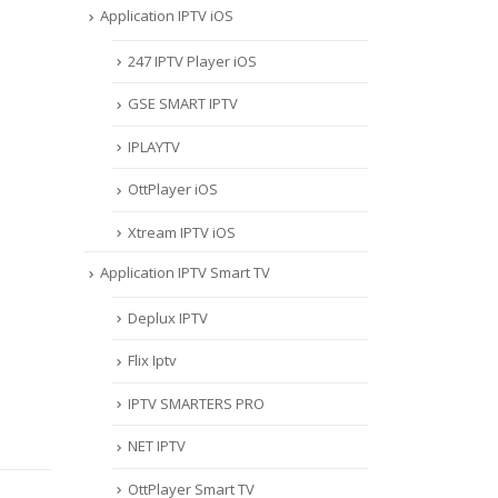
Application IPTV iOS
247 IPTV Player iOS
‎GSE SMART IPTV
IPLAYTV
OttPlayer iOS
Xtream IPTV iOS
Application IPTV Smart TV
Deplux IPTV
Flix Iptv
IPTV SMARTERS PRO
NET IPTV
OttPlayer Smart TV