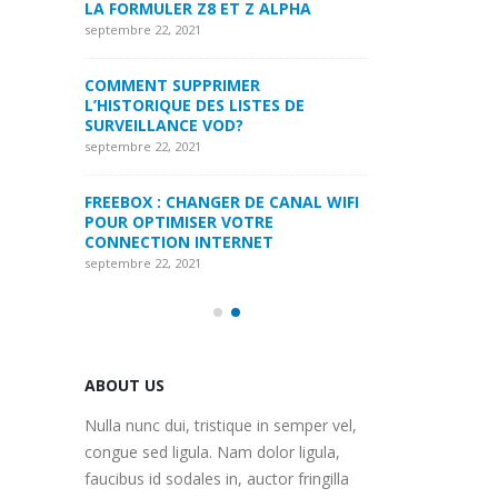
LPHA
LA FORMULER Z8
septembre 22, 2021
septembre 22, 2021
MYTVONLINE1 MYTVONLINE2
:QUELLES SONT LES LIMITATIONS
COMMENT SUPP
 DE
MAXIMALES PRIS EN CHARGE SUR
L’HISTORIQUE DE
CLES USB|DISQUE DUR | CARTE SD
SURVEILLANCE 
septembre 22, 2021
septembre 22, 2021
ANAL WIFI
COMMENT UTILISER VOTRE
FREEBOX : CHAN
ABONNEMENT IPTV DE VOTRE
POUR OPTIMISE
MAG250/254 POUR KODI
CONNECTION IN
septembre 22, 2021
septembre 22, 2021
ABOUT US
Nulla nunc dui, tristique in semper vel,
congue sed ligula. Nam dolor ligula,
faucibus id sodales in, auctor fringilla