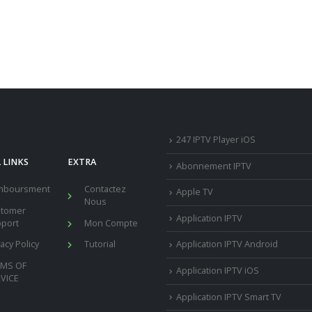
247 IPTV Player iOS
 LINKS
EXTRA
Abonnement IPTV
mboursment
Contactez
Apple TV
Nous
stomer
Application IPTV
port
Mon Compte
vacy Policy
Tutorial
Application IPTV Android
RMS OF
Application IPTV iOS
VICE
Application IPTV Smart TV