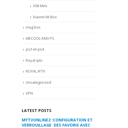
X96 Mini
Xiaomi Mi Box
mag box
MECOOL KM3 PS
ps3-et-ps4
Royal iptv
ROYAL IPTV
Uncategorized
VPN
LATEST POSTS
RATION ET
COMMENT PARAMETRER VOTRE
MYTVONLINE2 :
RIS AVEC
DREAMLINK T3
VERROUILLAGE D