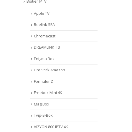
Boitier IPTV
Apple TV
Beelink SEA I
Chromecast
DREAMLINK T3
Enigma Box
Fire Stick Amazon
Formuler Z
Freebox Mini 4K
Mag Box
Tvip-S-Box
VIZYON 800 IPTV 4K