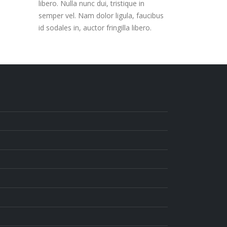
libero. Nulla nunc dui, tristique in
semper vel. Nam dolor ligula, faucibus
id sodales in, auctor fringilla libero.