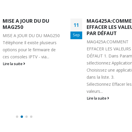
MAG425A:COMMENT
MAG425A:COMM
10
EFFACER LES VALEURS
CHANGER LA TAILL
PAR DÉFAUT
LA POLICE
Sep
MAG425A:COMMENT
MAG425A:COMMENT
EFFACER LES VALEURS PAR
CHANGER LA TAILLE D
DÉFAUT 1. Dans Paramètres ,
POLICE 1. Dans Paramè
sélectionnez Applications . 2.
sélectionnez Affichage .
Choisissez une application
Sélectionnez Taille de l
dans la liste. 3.
police . 3. Choisissez l'
Sélectionnez Effacer les
options.
valeurs...
Lire la suite
Lire la suite