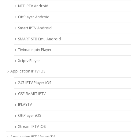
NET IPTV Android
OttPlayer Android
Smart IPTV Android
SMART STB Emu Android
Tivimate iptv Player
Xciptv Player
Application IPTV iOS
247 IPTV Player iOS
‎GSE SMART IPTV
IPLAYTV
OttPlayer iOS
Xtream IPTV iOS
Application IPTV Smart TV