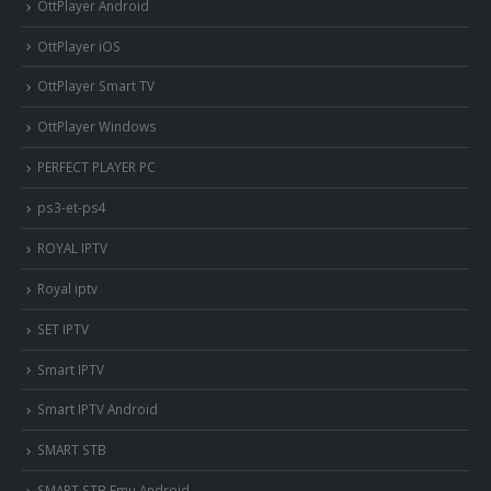
OttPlayer Android
OttPlayer iOS
OttPlayer Smart TV
OttPlayer Windows
PERFECT PLAYER PC
ps3-et-ps4
ROYAL IPTV
Royal iptv
SET IPTV
Smart IPTV
Smart IPTV Android
SMART STB
SMART STB Emu Android