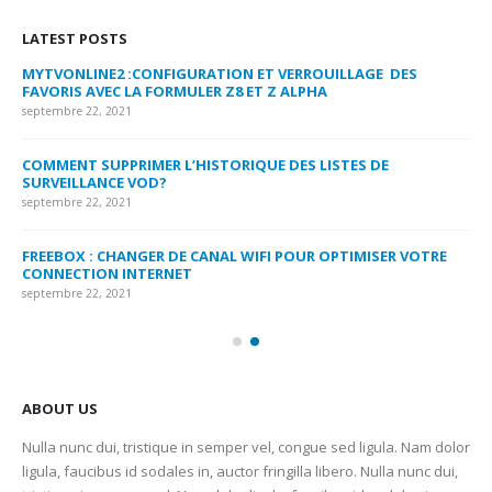
LATEST POSTS
MYTVONLINE2 :CONFIGURATION ET VERROUILLAGE DES
CO
FAVORIS AVEC LA FORMULER Z8 ET Z ALPHA
sep
septembre 22, 2021
MY
COMMENT SUPPRIMER L’HISTORIQUE DES LISTES DE
LI
SURVEILLANCE VOD?
US
septembre 22, 2021
sep
FREEBOX : CHANGER DE CANAL WIFI POUR OPTIMISER VOTRE
CO
CONNECTION INTERNET
MA
septembre 22, 2021
sep
ABOUT US
Nulla nunc dui, tristique in semper vel, congue sed ligula. Nam dolor
ligula, faucibus id sodales in, auctor fringilla libero. Nulla nunc dui,