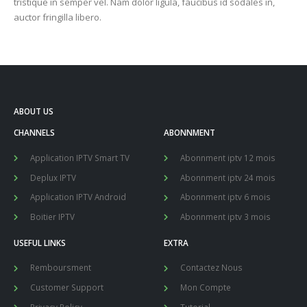
tristique in semper vel. Nam dolor ligula, faucibus id sodales in,
auctor fringilla libero.
ABOUT US
CHANNELS
ABONNMENT
Application IPTV Smart TV
Abonnment iptv 12 mois
Deplux IPTV
Abonnment iptv 24 mois
Application IPTV Android
Abonnment iptv 6 mois
Boitier IPTV
Abonnment iptv 3 mois
USEFUL LINKS
EXTRA
Remboursment
Contactez Nous
Customer Support
Mon Compte
Privacy Policy
Tutorial