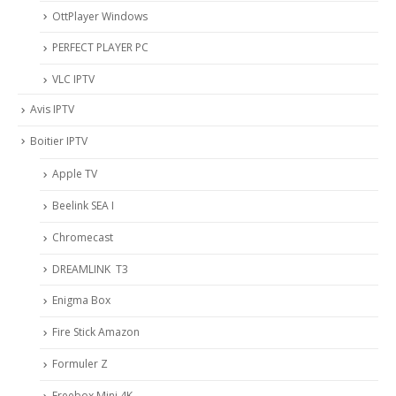
OttPlayer Windows
PERFECT PLAYER PC
VLC IPTV
Avis IPTV
Boitier IPTV
Apple TV
Beelink SEA I
Chromecast
DREAMLINK T3
Enigma Box
Fire Stick Amazon
Formuler Z
Freebox Mini 4K