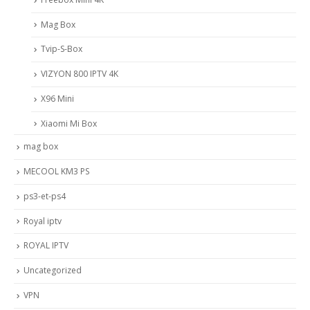
Mag Box
Tvip-S-Box
VIZYON 800 IPTV 4K
X96 Mini
Xiaomi Mi Box
mag box
MECOOL KM3 PS
ps3-et-ps4
Royal iptv
ROYAL IPTV
Uncategorized
VPN