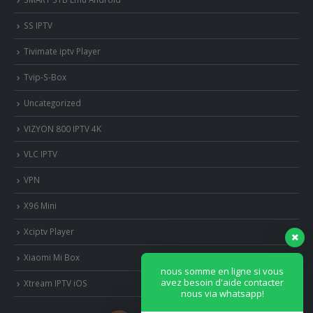
SS IPTV
Tivimate iptv Player
Tvip-S-Box
Uncategorized
VIZYON 800 IPTV 4K
VLC IPTV
VPN
X96 Mini
Xciptv Player
Xiaomi Mi Box
nous somme en ligne si vous
avez besoin d'aide contacter
Xtream IPTV iOS
nous via whatsapp!