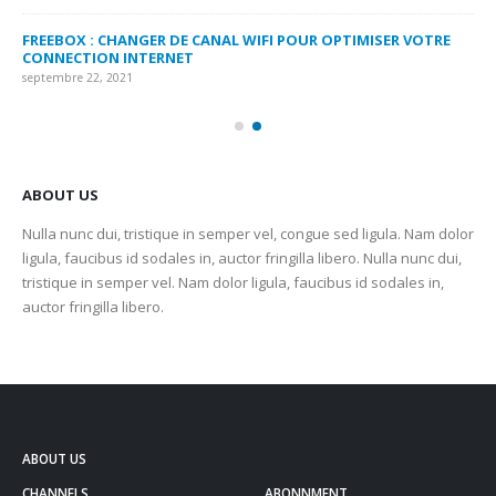
FREEBOX : CHANGER DE CANAL WIFI POUR OPTIMISER VOTRE
CO
CONNECTION INTERNET
MA
septembre 22, 2021
sep
ABOUT US
Nulla nunc dui, tristique in semper vel, congue sed ligula. Nam dolor
ligula, faucibus id sodales in, auctor fringilla libero. Nulla nunc dui,
tristique in semper vel. Nam dolor ligula, faucibus id sodales in,
auctor fringilla libero.
ABOUT US
CHANNELS
ABONNMENT