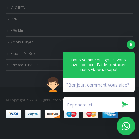
VLC IPTV
VPN
X96 Mini
Xciptv Player
Xiaomi Mi Box
nous somme en ligne si vous
avez besoin d'aide contacter
Xtream IPTV iOS
nous via whatsapp!
?Bonjour, comment vous aide?
© Copyright 2022. All Rights Reserved.