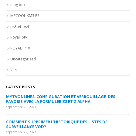
mag box
MECOOL KM3 PS
ps3-et-ps4
Royal iptv
ROYAL IPTV
Uncategorized
VPN
LATEST POSTS
MYTVONLINE2 :CONFIGURATION ET VERROUILLAGE DES
CO
FAVORIS AVEC LA FORMULER Z8 ET Z ALPHA
sep
septembre 22, 2021
MY
COMMENT SUPPRIMER L’HISTORIQUE DES LISTES DE
LI
SURVEILLANCE VOD?
US
septembre 22, 2021
sep