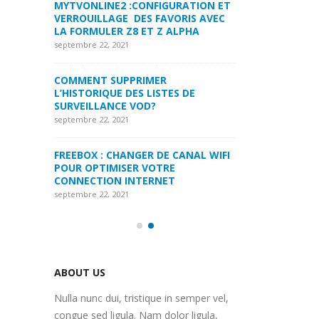
RATION ET
COMMENT PARAMETRER VOTRE
MYTVONLINE2 :
RIS AVEC
DREAMLINK T3
VERROUILLAGE D
LPHA
LA FORMULER Z8
septembre 22, 2021
septembre 22, 2021
MYTVONLINE1 MYTVONLINE2
:QUELLES SONT LES LIMITATIONS
COMMENT SUPP
 DE
MAXIMALES PRIS EN CHARGE SUR
L’HISTORIQUE DE
CLES USB|DISQUE DUR | CARTE SD
SURVEILLANCE 
septembre 22, 2021
septembre 22, 2021
ANAL WIFI
COMMENT UTILISER VOTRE
FREEBOX : CHAN
ABONNEMENT IPTV DE VOTRE
POUR OPTIMISE
MAG250/254 POUR KODI
CONNECTION IN
septembre 22, 2021
septembre 22, 2021
ABOUT US
Nulla nunc dui, tristique in semper vel,
congue sed ligula. Nam dolor ligula,