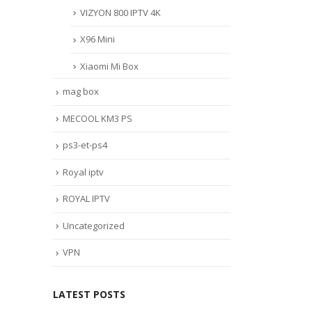
VIZYON 800 IPTV 4K
X96 Mini
Xiaomi Mi Box
mag box
MECOOL KM3 PS
ps3-et-ps4
Royal iptv
ROYAL IPTV
Uncategorized
VPN
LATEST POSTS