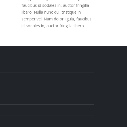
faucibus id sodales in, auctor fringilla
libero. Nulla nunc dui, tristique in
semper vel. Nam dolor ligula, faucibus
id sodales in, auctor fringilla libero.