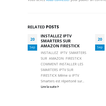
RELATED
POSTS
TV
ITALIE
20
21
UR
ITALIE
ESTICK
Sep
Sep
Lire la suite
V SMARTERS
RESTICK
LLER LES
 SUR
si IPTV
torié sur...