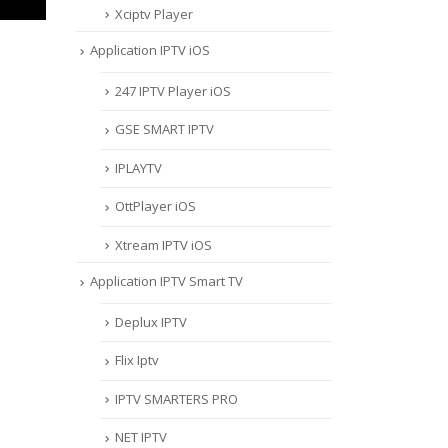
Xciptv Player
Application IPTV iOS
247 IPTV Player iOS
‎GSE SMART IPTV
IPLAYTV
OttPlayer iOS
Xtream IPTV iOS
Application IPTV Smart TV
Deplux IPTV
Flix Iptv
IPTV SMARTERS PRO
NET IPTV