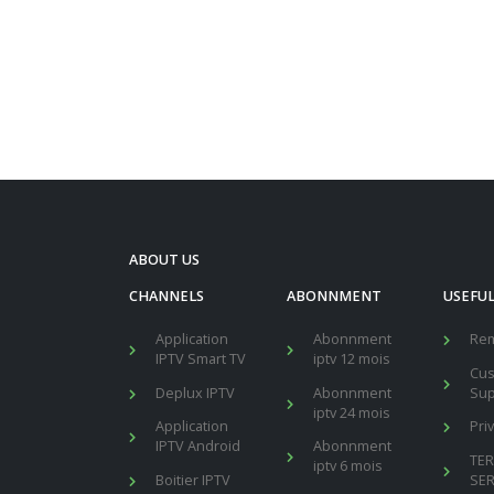
ABOUT US
CHANNELS
ABONNMENT
USEFUL
Application
Abonnment
Re
IPTV Smart TV
iptv 12 mois
Cu
Deplux IPTV
Abonnment
Sup
iptv 24 mois
Application
Pri
IPTV Android
Abonnment
TE
iptv 6 mois
Boitier IPTV
SER