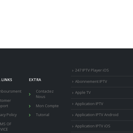
247 IPTV Player iOS
 LINKS
EXTRA
Abonnement IPTV
mboursment
Contactez
Apple TV
Nous
stomer
Application IPTV
port
Mon Compte
vacy Policy
Tutorial
Application IPTV Android
RMS OF
Application IPTV iOS
VICE