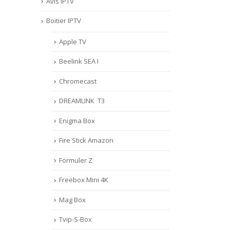
Avis IPTV
Boitier IPTV
Apple TV
Beelink SEA I
Chromecast
DREAMLINK T3
Enigma Box
Fire Stick Amazon
Formuler Z
Freebox Mini 4K
Mag Box
Tvip-S-Box